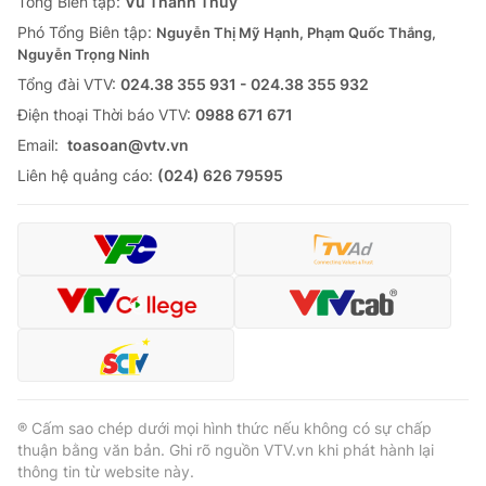
Tổng Biên tập:
Vũ Thanh Thủy
Phó Tổng Biên tập:
Nguyễn Thị Mỹ Hạnh, Phạm Quốc Thắng,
Nguyễn Trọng Ninh
Tổng đài VTV:
024.38 355 931 - 024.38 355 932
Ðiện thoại Thời báo VTV:
0988 671 671
Email:
toasoan@vtv.vn
Liên hệ quảng cáo:
(024) 626 79595
® Cấm sao chép dưới mọi hình thức nếu không có sự chấp
thuận bằng văn bản. Ghi rõ nguồn VTV.vn khi phát hành lại
thông tin từ website này.