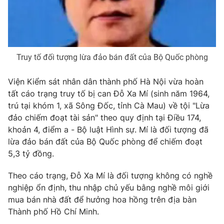
Phim VTV
Giải trí
Hậu trường
Điện ảnh
Đời sống
Nhân vật
Âm nhạc
Truy tố đối tượng lừa đảo bán đất của Bộ Quốc phòng
Du lịch
Khán giả
Giáo dục
Sao
Làm đẹp
Viện Kiểm sát nhân dân thành phố Hà Nội vừa hoàn
Giải sao mai
Tuyển sinh
tất cáo trạng truy tố bị can Đỗ Xa Mí (sinh năm 1964,
Công nghệ
Chất lượng cuộc sống
trú tại khóm 1, xã Sông Đốc, tỉnh Cà Mau) về tội "Lừa
Học trực tuyến
đảo chiếm đoạt tài sản" theo quy định tại Điều 174,
Hitech Công nghệ tương lai
Giao lưu trực tuyến
khoản 4, điểm a - Bộ luật Hình sự. Mí là đối tượng đã
Sản phẩm
lừa đảo bán đất của Bộ Quốc phòng để chiếm đoạt
5,3 tỷ đồng.
Lịch phát sóng
Thị trường
Theo cáo trạng, Đỗ Xa Mí là đối tượng không có nghề
Tư vấn
nghiệp ổn định, thu nhập chủ yếu bằng nghề môi giới
Chuyên mục khác
mua bán nhà đất để hưởng hoa hồng trên địa bàn
Emagazine
Podcast
Thành phố Hồ Chí Minh.