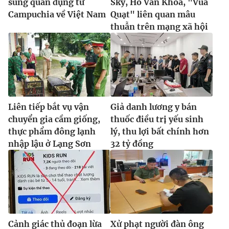
súng quân dụng từ
Sky, Hồ Văn Khoa, "Vua
Campuchia về Việt Nam
Quạt" liên quan mâu
thuẫn trên mạng xã hội
Liên tiếp bắt vụ vận
Giả danh lương y bán
chuyển gia cầm giống,
thuốc điều trị yếu sinh
thực phẩm đông lạnh
lý, thu lợi bất chính hơn
nhập lậu ở Lạng Sơn
32 tỷ đồng
Cảnh giác thủ đoạn lừa
Xử phạt người đàn ông