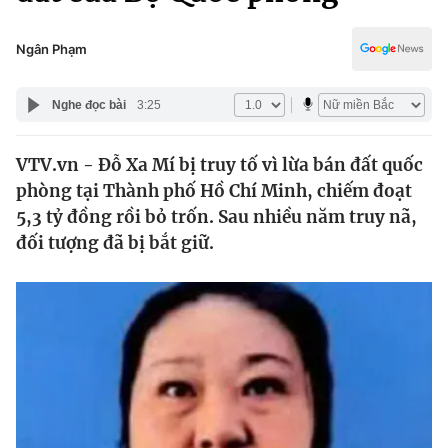
Chính trị
Truyền hình
Văn hóa - Giải trí
Ngân Phạm
Xã hội
Y tế
Đời sống
Nghe đọc bài
3:25
Pháp luật
Công nghệ
Giáo dục
VTV.vn - Đỗ Xa Mí bị truy tố vì lừa bán đất quốc
Y tế
phòng tại Thành phố Hồ Chí Minh, chiếm đoạt
5,3 tỷ đồng rồi bỏ trốn. Sau nhiều năm truy nã,
Thế giới
đối tượng đã bị bắt giữ.
Tin tức
Kinh tế
Thế giới đó đây
Tài chính
Dữ liệu và đời sống
Câu chuyện quốc tế
Thị trường
Truyền hình
Góc doanh nghiệp