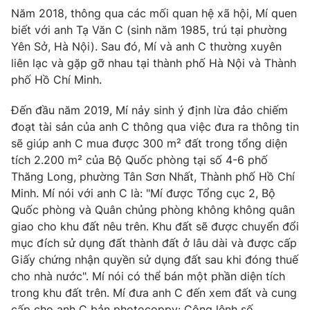
Năm 2018, thông qua các mối quan hệ xã hội, Mí quen
Photo
Infographic
biết với anh Tạ Văn C (sinh năm 1985, trú tại phường
Yên Sở, Hà Nội). Sau đó, Mí và anh C thường xuyên
Video
Shorts video
liên lạc và gặp gỡ nhau tại thành phố Hà Nội và Thành
phố Hồ Chí Minh.
VTV Money
VTV Thể thao
Đến đầu năm 2019, Mí nảy sinh ý định lừa đảo chiếm
đoạt tài sản của anh C thông qua việc đưa ra thông tin
VTV Sức khoẻ
Bất động sản
sẽ giúp anh C mua được 300 m² đất trong tổng diện
tích 2.200 m² của Bộ Quốc phòng tại số 4-6 phố
Thăng Long, phường Tân Sơn Nhất, Thành phố Hồ Chí
Thị trường 24h
Tấm lòng Việt
Minh. Mí nói với anh C là: "Mí được Tổng cục 2, Bộ
Quốc phòng và Quân chủng phòng không không quân
VTV4
Vươn mình bằng AI
giao cho khu đất nêu trên. Khu đất sẽ được chuyển đổi
mục đích sử dụng đất thành đất ở lâu dài và được cấp
Giấy chứng nhận quyền sử dụng đất sau khi đóng thuế
VTV9
VTV8
cho nhà nước". Mí nói có thể bán một phần diện tích
trong khu đất trên. Mí đưa anh C đến xem đất và cung
Liên hệ tòa soạn
English
cấp cho anh C bản photocoppy: Công lệnh số