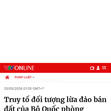
PHÁP LUẬT
Chính trị
25/05/2026 01:05 GMT+7
Xã hội
Truy tố đối tượng lừa đảo bán
Pháp luật
Chuyên mục
Kinh tế
đất của Bộ Quốc phòng
Thể thao