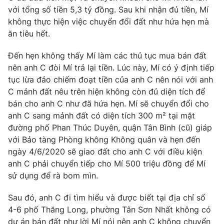
Ðiện thoại Thời báo VTV:
024.66 897 897
với tổng số tiền 5,3 tỷ đồng. Sau khi nhận đủ tiền, Mí
Email:
toasoan@vtv.vn
không thực hiện việc chuyển đổi đất như hứa hẹn mà
ăn tiêu hết.
Liên hệ quảng cáo:
024-7300.7108
Đến hẹn không thấy Mí làm các thủ tục mua bán đất
nên anh C đòi Mí trả lại tiền. Lúc này, Mí có ý định tiếp
tục lừa đảo chiếm đoạt tiền của anh C nên nói với anh
C mảnh đất nêu trên hiện không còn đủ diện tích để
bán cho anh C như đã hứa hẹn. Mí sẽ chuyển đổi cho
anh C sang mảnh đất có diện tích 300 m² tại mặt
đường phố Phan Thúc Duyên, quận Tân Bình (cũ) giáp
với Bảo tàng Phòng không Không quân và hẹn đến
ngày 4/6/2020 sẽ giao đất cho anh C với điều kiện
anh C phải chuyển tiếp cho Mí 500 triệu đồng để Mí
® Cấm sao chép dưới mọi hình thức nếu không có sự chấp
sử dụng để rà bom mìn.
thuận bằng văn bản. Ghi rõ nguồn VTV.vn khi phát hành lại
thông tin từ website này.
Sau đó, anh C đi tìm hiểu và được biết tại địa chỉ số
4-6 phố Thăng Long, phường Tân Sơn Nhất không có
dự án bán đất như lời Mí nói nên anh C không chuyển