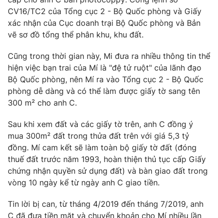
CV16/TC2 của Tổng cục 2 - Bộ Quốc phòng và Giấy
xác nhận của Cục doanh trại Bộ Quốc phòng và Bản
vẽ sơ đồ tổng thể phân khu, khu đất.
THỜI BÁO VTV
Cũng trong thời gian này, Mi đưa ra nhiều thông tin thể
hiện việc bạn trai của Mí là "đệ tử ruột" của lãnh đạo
Bộ Quốc phòng, nên Mí ra vào Tổng cục 2 - Bộ Quốc
phòng dễ dàng và có thể làm được giấy tờ sang tên
Theo dõi báo trên
300 m² cho anh C.
Cơ quan chủ quản:
Đài Truyền hình Việt Nam
Sau khi xem đất và các giấy tờ trên, anh C đồng ý
mua 300m² đất trong thửa đất trên với giá 5,3 tỷ
Cơ quan báo chí:
Thời báo VTV
đồng. Mí cam kết sẽ làm toàn bộ giấy tờ đất (đóng
Giấy phép hoạt động báo in và báo điện tử số 483/GP-BTTTT
thuế đất trước năm 1993, hoàn thiện thủ tục cấp Giấy
cấp ngày 29/12/2023
chứng nhận quyền sử dụng đất) và bàn giao đất trong
Tổng Biên tập:
Vũ Thanh Thủy
vòng 10 ngày kể từ ngày anh C giao tiền.
Phó Tổng Biên tập:
Nguyễn Thị Mỹ Hạnh, Phạm Quốc Thắng,
Nguyễn Trọng Ninh
Tin lời bị can, từ tháng 4/2019 đến tháng 7/2019, anh
Tổng đài VTV:
024.38 355 931 - 024.38 355 932
C đã đưa tiền mặt và chuyển khoản cho Mí nhiều lần