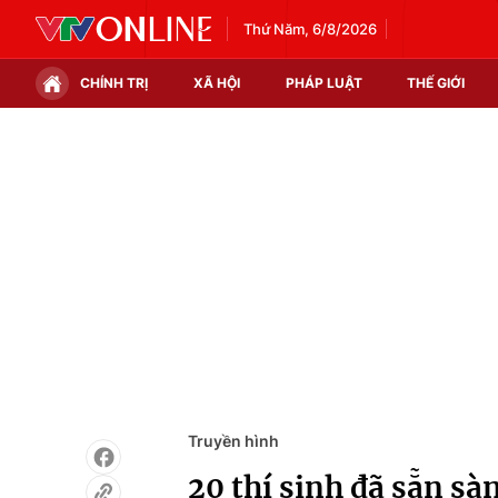
Thứ Năm, 6/8/2026
CHÍNH TRỊ
XÃ HỘI
PHÁP LUẬT
THẾ GIỚI
Chính trị
Xã hội
Thế giới
Kinh tế
Tin tức
Tài chính
Thế giới đó đây
Thị trường
Câu chuyện quốc tế
Góc doanh nghiệp
Dữ liệu và đời sống
Truyền hình
20 thí sinh đã sẵn s