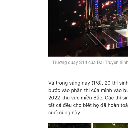
Trường quay S14 của Đài Truyền hình V
Và trong sáng nay (1/8), 20 thí sin
bước vào phần thi của mình vào bu
2022 khu vực miền Bắc. Các thí si
tất cả đều cho biết họ đã hoàn to
cuối cùng này.