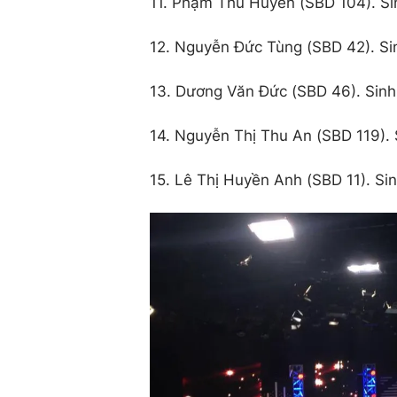
11. Phạm Thu Huyền (SBD 104). S
12. Nguyễn Đức Tùng (SBD 42). S
13. Dương Văn Đức (SBD 46). Sin
14. Nguyễn Thị Thu An (SBD 119).
15. Lê Thị Huyền Anh (SBD 11). S