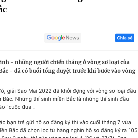
ắc
Góc ảnh
Giáo dục
Công nghệ
Chia sẻ
Tuyển sinh
Hitech Công ng
Học trực tuyến
Sản phẩm
sinh - những người chiến thắng ở vòng sơ loại của
g
Thị trường
Bắc - đã có buổi tổng duyệt trước khi bước vào vòng
Tư vấn
ó, giải Sao Mai 2022 đã khởi động với vòng sơ loại đầu
n Bắc. Những thí sinh miền Bắc là những thí sinh đầu
ào "cuộc đua".
ác bạn trẻ gửi hồ sơ đăng ký thì vào cuối tháng 7 vừa
ền Bắc đã chọn lọc từ hàng nghìn hồ sơ đăng ký ra 105