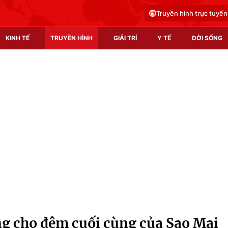
Truyền hình trực tuyến
KINH TẾ
TRUYỀN HÌNH
GIẢI TRÍ
Y TẾ
ĐỜI SỐNG
Pháp luật
Y tế
Truyền hình
Multimedia
Phim VTV
Video
Hậu trường
Shorts video
Nhân vật
Podcast
Khán giả
EMagazine
Giải sao mai
Photo
àng cho đêm cuối cùng của Sao Mai
Infographic