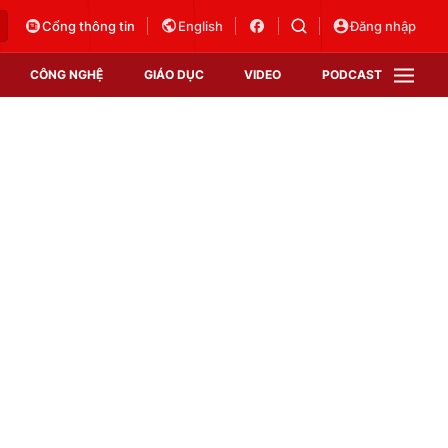
Cổng thông tin
English
Đăng nhập
CÔNG NGHỆ
GIÁO DỤC
VIDEO
PODCAST
VTV Money
VTV Thể thao
VTV Sức khoẻ
Bất động sản
Thị trường 24h
Tấm lòng Việt
Vươn mình bằng AI
VTV4
VTV8
VTV9
Lịch phát sóng
Giao lưu trực tuyến
Sự kiện