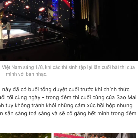
iệt Nam sáng 1/8, khi các thí sinh tập lại lần cuối bài thi của
mình với ban nhạc.
h này đã có buổi tổng duyệt cuối trước khi chính thức
ổi tối cùng ngày - trong đêm thi cuối cùng của Sao Mai
nh tuy không tránh khỏi những cảm xúc hồi hộp nhưng
àn sẵn sàng toả sáng và sẽ cố gắng hết mình trong đêm