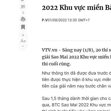
2022 Khu vực miền B
0
P.V
01/08/2022 13:35 GMT+7
Giải trí
Đời sống
Điện ảnh
Du lịch
Âm nhạc
Làm đẹp
VTV.vn - Sáng nay (1/8), 20 thí 
Sao
Chất lượng cuộc sốn
giải Sao Mai 2022 Khu vực miền 
thi cuối cùng.
Như thông tin đã được đưa trước đ
tiên được thực hiện ở khu vực miề
tiên của giải năm nay bước chân v
Sau 1,5 tháng dành thời gian cho c
qua, BTC Sao Mai 2022 Khu vực mi