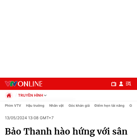
TRUYỀN HÌNH
Chính trị
Phim VTV
Hậu trường
Nhân vật
Góc khán giả
Điểm hẹn tài năng
Giải
Xã hội
13/05/2024 13:08 GMT+7
Pháp luật
Chuyên mục
Kinh tế
Bảo Thanh hào hứng với sân
Thể thao