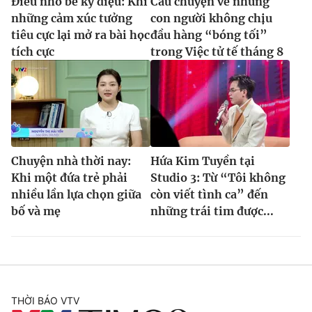
Điều nhỏ bé kỳ diệu: Khi
Câu chuyện về những
những cảm xúc tưởng
con người không chịu
tiêu cực lại mở ra bài học
đầu hàng “bóng tối”
tích cực
trong Việc tử tế tháng 8
Chuyện nhà thời nay:
Hứa Kim Tuyền tại
Khi một đứa trẻ phải
Studio 3: Từ “Tôi không
nhiều lần lựa chọn giữa
còn viết tình ca” đến
bố và mẹ
những trái tim được...
THỜI BÁO VTV