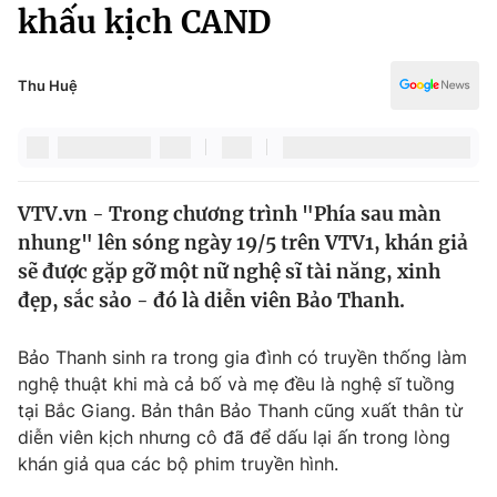
Chính trị
khấu kịch CAND
Truyền hình
Văn hóa - Giải trí
Xã hội
Y tế
Thu Huệ
Đời sống
Pháp luật
Công nghệ
Giáo dục
Y tế
VTV.vn - Trong chương trình "Phía sau màn
nhung" lên sóng ngày 19/5 trên VTV1, khán giả
Thế giới
sẽ được gặp gỡ một nữ nghệ sĩ tài năng, xinh
đẹp, sắc sảo - đó là diễn viên Bảo Thanh.
Tin tức
Kinh tế
Thế giới đó đây
Bảo Thanh sinh ra trong gia đình có truyền thống làm
Tài chính
nghệ thuật khi mà cả bố và mẹ đều là nghệ sĩ tuồng
Dữ liệu và đời sống
Câu chuyện quốc tế
tại Bắc Giang. Bản thân Bảo Thanh cũng xuất thân từ
Thị trường
diễn viên kịch nhưng cô đã để dấu lại ấn trong lòng
Truyền hình
Góc doanh nghiệp
khán giả qua các bộ phim truyền hình.