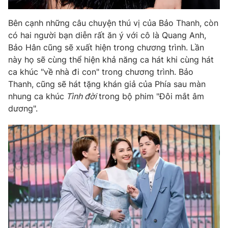
Bên cạnh những câu chuyện thú vị của Bảo Thanh, còn
có hai người bạn diễn rất ăn ý với cô là Quang Anh,
Bảo Hân cũng sẽ xuất hiện trong chương trình. Lần
THỜI BÁO VTV
này họ sẽ cùng thể hiện khả năng ca hát khi cùng hát
ca khúc "về nhà đi con" trong chương trình. Bảo
Thanh, cũng sẽ hát tặng khán giả của Phía sau màn
nhung ca khúc
Tình đời
trong bộ phim "Đôi mắt âm
Theo dõi báo trên
dương".
Cơ quan chủ quản:
Đài Truyền hình Việt Nam
Cơ quan báo chí:
Thời báo VTV
Giấy phép hoạt động báo in và báo điện tử số 483/GP-BTTTT
cấp ngày 29/12/2023
Tổng Biên tập:
Vũ Thanh Thủy
Phó Tổng Biên tập:
Nguyễn Thị Mỹ Hạnh, Phạm Quốc Thắng,
Nguyễn Trọng Ninh
Tổng đài VTV:
024.38 355 931 - 024.38 355 932