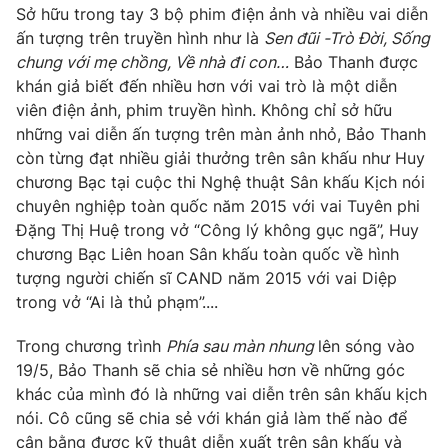
Phim VTV
Sở hữu trong tay 3 bộ phim điện ảnh và nhiều vai diễn
Giải trí
ấn tượng trên truyền hình như là
Sen đũi -Trò Đời, Sống
Hậu trường
chung với mẹ chồng, Về nhà đi con…
Bảo Thanh được
Điện ảnh
Đời sống
Nhân vật
khán giả biết đến nhiều hơn với vai trò là một diễn
Âm nhạc
viên điện ảnh, phim truyền hình. Không chỉ sở hữu
Du lịch
Khán giả
những vai diễn ấn tượng trên màn ảnh nhỏ, Bảo Thanh
Giáo dục
Sao
còn từng đạt nhiều giải thưởng trên sân khấu như Huy
Làm đẹp
Giải sao mai
Tuyển sinh
chương Bạc tại cuộc thi Nghệ thuật Sân khấu Kịch nói
Công nghệ
Chất lượng cuộc sống
chuyên nghiệp toàn quốc năm 2015 với vai Tuyên phi
Học trực tuyến
Đặng Thị Huệ trong vở “Công lý không gục ngã”, Huy
Hitech Công nghệ tương lai
Giao lưu trực tuyến
chương Bạc Liên hoan Sân khấu toàn quốc về hình
Sản phẩm
tượng người chiến sĩ CAND năm 2015 với vai Diệp
trong vở “Ai là thủ phạm”....
Lịch phát sóng
Thị trường
Trong chương trình
Phía sau màn nhung
lên sóng vào
Tư vấn
19/5, Bảo Thanh sẽ chia sẻ nhiều hơn về những góc
Chuyên mục khác
khác của mình đó là những vai diễn trên sân khấu kịch
nói. Cô cũng sẽ chia sẻ với khán giả làm thế nào để
Emagazine
Podcast
cân bằng được kỹ thuật diễn xuất trên sân khấu và