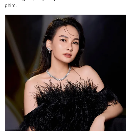
phim.
Photo
Infographic
Video
Shorts video
VTV Money
VTV Thể thao
VTV Sức khoẻ
Bất động sản
Thị trường 24h
Tấm lòng Việt
VTV4
Vươn mình bằng AI
VTV9
VTV8
Liên hệ tòa soạn
English