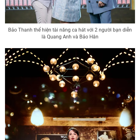
Ðiện thoại Thời báo VTV:
024.66 897 897
Email:
toasoan@vtv.vn
Liên hệ quảng cáo:
024-7300.7108
Bảo Thanh thể hiện tài năng ca hát với 2 người bạn diễn
là Quang Anh và Bảo Hân
® Cấm sao chép dưới mọi hình thức nếu không có sự chấp
thuận bằng văn bản. Ghi rõ nguồn VTV.vn khi phát hành lại
thông tin từ website này.