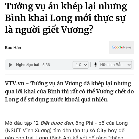
Chính trị
Tưởng vụ án khép lại nhưng
Truyền hình
Bình khai Long mới thực sự
Văn hóa - Giải trí
Xã hội
Y tế
là người giết Vương?
Đời sống
Pháp luật
Công nghệ
Giáo dục
Bảo Hân
Y tế
Nghe đọc bài
5:36
Thế giới
VTV.vn - Tưởng vụ án Vương đã khép lại nhưng
Tin tức
qua lời khai của Bình thì rất có thể Vương chết do
Kinh tế
Thế giới đó đây
Long để sử dụng nước khoái quá nhiều.
Tài chính
Dữ liệu và đời sống
Câu chuyện quốc tế
Thị trường
Mở đầu tập 12
Biệt dược đen
, ông Phi - bố của Long
Truyền hình
Góc doanh nghiệp
(NSƯT Vĩnh Xương) tìm đến tận trụ sở City boy để
gặp con trai. Long (Bình An) kể với bố rằng "thằng