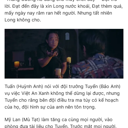
lời. Đạt đến đây là xin Long nước khoái, Đạt thèm quá,
Photo
Infographic
mấy ngày nay râm ran hết người. Nhưng tất nhiên
Long không cho.
Video
Shorts video
VTV Money
VTV Thể thao
VTV Sức khoẻ
Bất động sản
Thị trường 24h
Tấm lòng Việt
Tuấn (Huỳnh Anh) nói với đội trưởng Tuyển (Bảo Anh)
VTV4
Vươn mình bằng AI
vụ việc Việt An Xanh không thể dừng lại được, nhưng
Tuyển cho rằng bên đội điều tra ma túy có kế hoạch
của họ, đội hình sự của anh nên tôn trọng.
VTV9
VTV8
Mỹ Lan (Mù Tạt) làm tăng ca cùng mọi người, vào
Liên hệ tòa soạn
English
phòng đưa tài liệu cho Tuyển. Trước mặt mọi người,