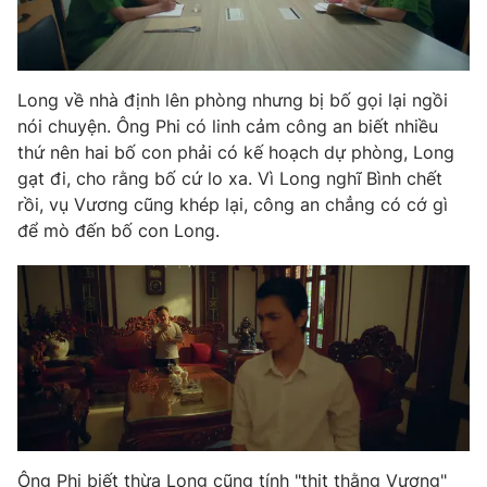
Long về nhà định lên phòng nhưng bị bố gọi lại ngồi
nói chuyện. Ông Phi có linh cảm công an biết nhiều
thứ nên hai bố con phải có kế hoạch dự phòng, Long
gạt đi, cho rằng bố cứ lo xa. Vì Long nghĩ Bình chết
rồi, vụ Vương cũng khép lại, công an chẳng có cớ gì
để mò đến bố con Long.
Ông Phi biết thừa Long cũng tính "thịt thằng Vương"