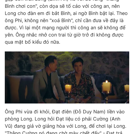
Phim VTV
Bình chơi con", còn dọa sẽ tố cáo với công an, nên
Giải trí
Long cho đàn em đi bắt Bình, ai ngờ Bình bật lại. Theo
Hậu trường
Điện ảnh
ông Phi, không nên "xoá Bình", chỉ cần đưa về đây là
Đời sống
Nhân vật
được. Vì lại một mạng người thì công an sẽ không để
Âm nhạc
yên. Ông nhắc nhở con trai từ giờ trở đi không được
Du lịch
Khán giả
Giáo dục
qua mặt bố kiểu đó nữa.
Sao
Làm đẹp
Giải sao mai
Tuyển sinh
Công nghệ
Chất lượng cuộc sống
Học trực tuyến
Hitech Công nghệ tương lai
Giao lưu trực tuyến
Sản phẩm
Lịch phát sóng
Thị trường
Tư vấn
Ông Phi vừa đi khỏi, Đạt điên (Đỗ Duy Nam) liền vào
Chuyên mục khác
phòng Long. Long hỏi Đạt liệu có phải Cường (Anh
Vũ) đang giả vờ giảng hòa với Long, để chơi lại Long.
Emagazine
Podcast
"Thằng Cường nó đang chờ mày chết đấy" - Đạt trả