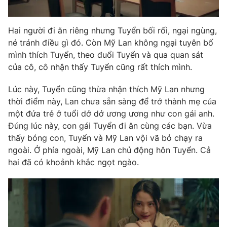
Email:
toasoan@vtv.vn
Liên hệ quảng cáo:
024-7300.7108
Hai người đi ăn riêng nhưng Tuyển bối rối, ngại ngùng,
né tránh điều gì đó. Còn Mỹ Lan không ngại tuyên bố
mình thích Tuyển, theo đuổi Tuyển và qua quan sát
của cô, cô nhận thấy Tuyển cũng rất thích mình.
Lúc này, Tuyển cũng thừa nhận thích Mỹ Lan nhưng
thời điểm này, Lan chưa sẵn sàng để trở thành mẹ của
một đứa trẻ ở tuổi dở dở ương ương như con gái anh.
Đúng lúc này, con gái Tuyển đi ăn cùng các bạn. Vừa
thấy bóng con, Tuyển và Mỹ Lan vội vã bỏ chạy ra
ngoài. Ở phía ngoài, Mỹ Lan chủ động hôn Tuyển. Cả
® Cấm sao chép dưới mọi hình thức nếu không có sự chấp
hai đã có khoảnh khắc ngọt ngào.
thuận bằng văn bản. Ghi rõ nguồn VTV.vn khi phát hành lại
thông tin từ website này.