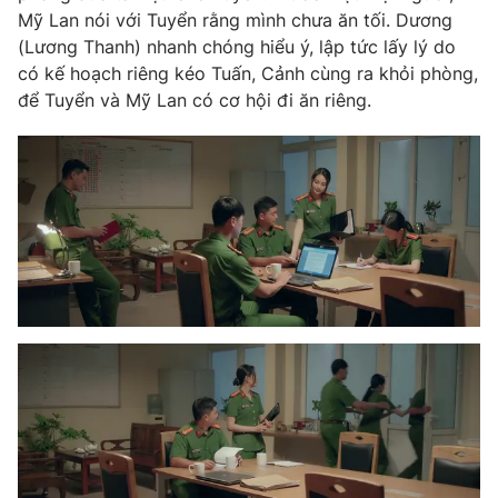
Mỹ Lan nói với Tuyển rằng mình chưa ăn tối. Dương
(Lương Thanh) nhanh chóng hiểu ý, lập tức lấy lý do
có kế hoạch riêng kéo Tuấn, Cảnh cùng ra khỏi phòng,
để Tuyển và Mỹ Lan có cơ hội đi ăn riêng.
THỜI BÁO VTV
Theo dõi báo trên
Cơ quan chủ quản:
Đài Truyền hình Việt Nam
Cơ quan báo chí:
Thời báo VTV
Giấy phép hoạt động báo in và báo điện tử số 483/GP-BTTTT
cấp ngày 29/12/2023
Tổng Biên tập:
Vũ Thanh Thủy
Phó Tổng Biên tập:
Nguyễn Thị Mỹ Hạnh, Phạm Quốc Thắng,
Nguyễn Trọng Ninh
Tổng đài VTV:
024.38 355 931 - 024.38 355 932
Ðiện thoại Thời báo VTV:
024.66 897 897