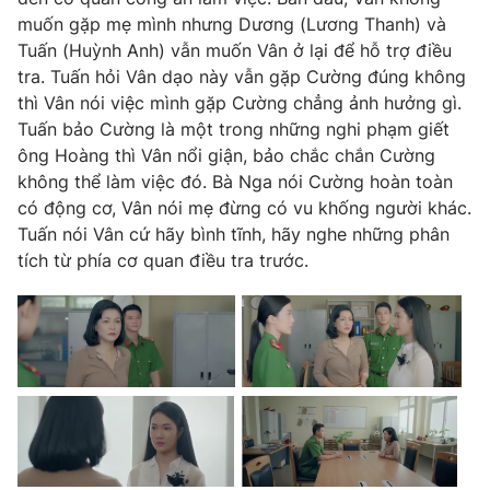
Phim VTV
Giải trí
muốn gặp mẹ mình nhưng Dương (Lương Thanh) và
Hậu trường
Tuấn (Huỳnh Anh) vẫn muốn Vân ở lại để hỗ trợ điều
Điện ảnh
tra. Tuấn hỏi Vân dạo này vẫn gặp Cường đúng không
Đời sống
Nhân vật
thì Vân nói việc mình gặp Cường chẳng ảnh hưởng gì.
Âm nhạc
Tuấn bảo Cường là một trong những nghi phạm giết
Du lịch
Khán giả
Giáo dục
ông Hoàng thì Vân nổi giận, bảo chắc chắn Cường
Sao
Làm đẹp
Giải sao mai
không thể làm việc đó. Bà Nga nói Cường hoàn toàn
Tuyển sinh
có động cơ, Vân nói mẹ đừng có vu khống người khác.
Công nghệ
Chất lượng cuộc sống
Tuấn nói Vân cứ hãy bình tĩnh, hãy nghe những phân
Học trực tuyến
Hitech Công nghệ tương lai
tích từ phía cơ quan điều tra trước.
Giao lưu trực tuyến
Sản phẩm
Lịch phát sóng
Thị trường
Tư vấn
Chuyên mục khác
Emagazine
Podcast