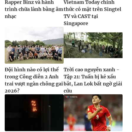
Rapper Binz và hành
Vietnam Today chính
trình chữa lành bằng âm
thức có mặt trên Singtel
nhạc
TV và CAST tại
Singapore
Đội hình nào có lợi thế
Trời cao nguyên xanh -
trong Công diễn 2 Anh
Tập 21: Tuấn bị kẻ xấu
trai vượt ngàn chông gai
bắt, Lan Lok bất ngờ giải
2026?
cứu