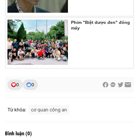
Phim "Biệt dược đen" đóng
máy
0
0
Từ khóa:
cơ quan công an
Bình luận
(
0
)