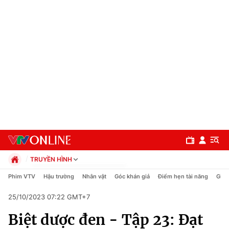
TRUYỀN HÌNH
Chính trị
Phim VTV
Hậu trường
Nhân vật
Góc khán giả
Điểm hẹn tài năng
Giải
Xã hội
25/10/2023 07:22 GMT+7
Pháp luật
Chuyên mục
Kinh tế
Biệt dược đen - Tập 23: Đạt
Thể thao