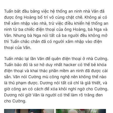
Photo
Infographic
Tuấn bắt đầu bằng việc hệ thống an ninh nhà Vân đã
được ông Hoàng bố trí vô cùng chặt chẽ. Không ai có
Video
Shorts video
thể xâm nhập vào nhà, trừ việc điều khiển hệ thống an
ninh từ ba chiếc điện thoại của ông Hoàng, bà Nga và
Vân. Nhưng bà Nga nói tất cả ba người đều không mở
VTV Money
VTV Thể thao
thì Tuấn chắc chắn đã có người xâm nhập vào điện
thoại của Vân.
VTV Sức khoẻ
Bất động sản
Tuấn nhắc lại lần Vân để quên điện thoại ở nhà Cường.
Tuấn bảo đó là sơ hở duy nhất hacker có thể bẻ khóa
Thị trường 24h
Tấm lòng Việt
điện thoại và khai thác phần mềm an ninh đã được cài
sẵn. Vân nói Cường mù công nghệ nên không thể nào
VTV4
Vươn mình bằng AI
là thủ phạm được. Dương nói tất cả chỉ là giả thiết, và
giờ công an có cách để xóa khỏi nghi ngờ cho Cường.
Dương nói giờ Vân là người có thể làm rõ trắng đen
VTV9
VTV8
cho Cường.
Liên hệ tòa soạn
English