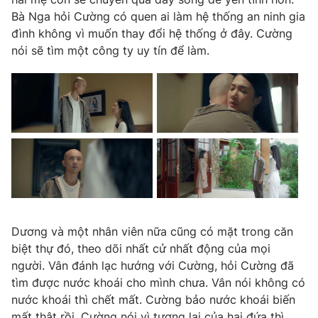
Email:
toasoan@vtv.vn
Bà Nga hỏi Cường có quen ai làm hệ thống an ninh gia
Liên hệ quảng cáo:
024-7300.7108
đình không vì muốn thay đổi hệ thống ở đây. Cường
nói sẽ tìm một công ty uy tín để làm.
® Cấm sao chép dưới mọi hình thức nếu không có sự chấp
Dương và một nhân viên nữa cũng có mặt trong căn
thuận bằng văn bản. Ghi rõ nguồn VTV.vn khi phát hành lại
biệt thự đó, theo dõi nhất cử nhất động của mọi
thông tin từ website này.
người. Vân đánh lạc hướng với Cường, hỏi Cường đã
tìm được nước khoái cho mình chưa. Vân nói không có
nước khoái thì chết mất. Cường bảo nước khoái biến
mất thật rồi. Cường nói vì tương lai của hai đứa thì