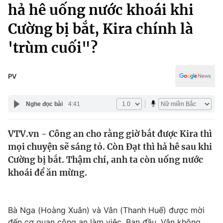
Chính trị
hả hê uống nước khoái khi
Truyền hình
Cường bị bắt, Kira chính là
Văn hóa - Giải trí
Xã hội
Y tế
'trùm cuối"?
Đời sống
Pháp luật
Công nghệ
Giáo dục
PV
Y tế
Nghe đọc bài
4:41
Thế giới
VTV.vn - Công an cho rằng giờ bắt được Kira thì
Tin tức
mọi chuyện sẽ sáng tỏ. Còn Đạt thì hả hê sau khi
Kinh tế
Thế giới đó đây
Cường bị bắt. Thậm chí, anh ta còn uống nước
Tài chính
khoái để ăn mừng.
Dữ liệu và đời sống
Câu chuyện quốc tế
Thị trường
Truyền hình
Góc doanh nghiệp
Bà Nga (Hoàng Xuân) và Vân (Thanh Huế) được mời
đến cơ quan công an làm việc. Ban đầu, Vân không