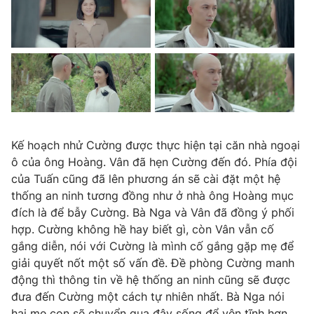
THỜI BÁO VTV
Theo dõi báo trên
Kế hoạch nhử Cường được thực hiện tại căn nhà ngoại
Cơ quan chủ quản:
Đài Truyền hình Việt Nam
ô của ông Hoàng. Vân đã hẹn Cường đến đó. Phía đội
Cơ quan báo chí:
Thời báo VTV
của Tuấn cũng đã lên phương án sẽ cài đặt một hệ
Giấy phép hoạt động báo in và báo điện tử số 483/GP-BTTTT
thống an ninh tương đồng như ở nhà ông Hoàng mục
cấp ngày 29/12/2023
đích là để bẫy Cường. Bà Nga và Vân đã đồng ý phối
Tổng Biên tập:
Vũ Thanh Thủy
hợp. Cường không hề hay biết gì, còn Vân vẫn cố
Phó Tổng Biên tập:
Nguyễn Thị Mỹ Hạnh, Phạm Quốc Thắng,
gắng diễn, nói với Cường là mình cố gắng gặp mẹ để
Nguyễn Trọng Ninh
giải quyết nốt một số vấn đề. Đề phòng Cường manh
Tổng đài VTV:
024.38 355 931 - 024.38 355 932
động thì thông tin về hệ thống an ninh cũng sẽ được
Ðiện thoại Thời báo VTV:
đưa đến Cường một cách tự nhiên nhất. Bà Nga nói
024.66 897 897
hai mẹ con sẽ chuyển qua đây sống để yên tĩnh hơn.