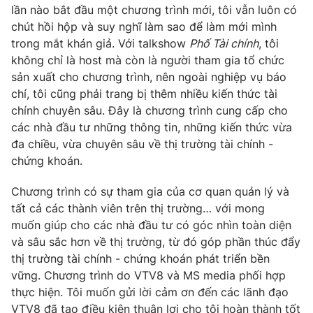
Phim VTV
lần nào bắt đầu một chương trình mới, tôi vẫn luôn có
Giải trí
chút hồi hộp và suy nghĩ làm sao để làm mới mình
Hậu trường
trong mắt khán giả. Với talkshow
Phố Tài chính
, tôi
Điện ảnh
Đời sống
Nhân vật
không chỉ là host mà còn là người tham gia tổ chức
Âm nhạc
sản xuất cho chương trình, nên ngoài nghiệp vụ báo
Du lịch
Khán giả
chí, tôi cũng phải trang bị thêm nhiều kiến thức tài
Giáo dục
Sao
chính chuyên sâu. Đây là chương trình cung cấp cho
Làm đẹp
Giải sao mai
Tuyển sinh
các nhà đầu tư những thông tin, những kiến thức vừa
Công nghệ
Chất lượng cuộc sống
đa chiều, vừa chuyên sâu về thị trường tài chính -
Học trực tuyến
chứng khoán.
Hitech Công nghệ tương lai
Giao lưu trực tuyến
Chương trình có sự tham gia của cơ quan quản lý và
Sản phẩm
tất cả các thành viên trên thị trường… với mong
Lịch phát sóng
Thị trường
muốn giúp cho các nhà đầu tư có góc nhìn toàn diện
và sâu sắc hơn về thị trường, từ đó góp phần thúc đẩy
Tư vấn
thị trường tài chính - chứng khoán phát triển bền
Chuyên mục khác
vững. Chương trình do VTV8 và MS media phối hợp
thực hiện. Tôi muốn gửi lời cảm ơn đến các lãnh đạo
Emagazine
Podcast
VTV8 đã tạo điều kiện thuận lợi cho tôi hoàn thành tốt