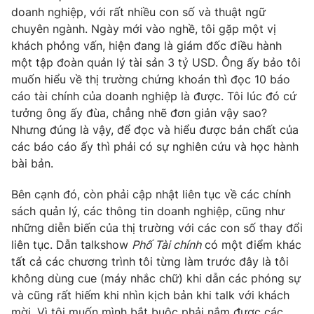
Email:
toasoan@vtv.vn
doanh nghiệp, với rất nhiều con số và thuật ngữ
Liên hệ quảng cáo:
024-7300.7108
chuyên ngành. Ngày mới vào nghề, tôi gặp một vị
khách phỏng vấn, hiện đang là giám đốc điều hành
một tập đoàn quản lý tài sản 3 tỷ USD. Ông ấy bảo tôi
muốn hiểu về thị trường chứng khoán thì đọc 10 báo
cáo tài chính của doanh nghiệp là được. Tôi lúc đó cứ
tưởng ông ấy đùa, chẳng nhẽ đơn giản vậy sao?
Nhưng đúng là vậy, để đọc và hiểu được bản chất của
các báo cáo ấy thì phải có sự nghiên cứu và học hành
bài bản.
Bên cạnh đó, còn phải cập nhật liên tục về các chính
sách quản lý, các thông tin doanh nghiệp, cũng như
® Cấm sao chép dưới mọi hình thức nếu không có sự chấp
những diễn biến của thị trường với các con số thay đổi
thuận bằng văn bản. Ghi rõ nguồn VTV.vn khi phát hành lại
liên tục. Dẫn talkshow
Phố Tài chính
có một điểm khác
thông tin từ website này.
tất cả các chương trình tôi từng làm trước đây là tôi
không dùng cue (máy nhắc chữ) khi dẫn các phóng sự
và cũng rất hiếm khi nhìn kịch bản khi talk với khách
mời. Vì tôi muốn mình bắt buộc phải nắm được các