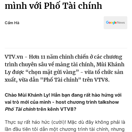
Chính trị
mình với Phố Tài chính
Truyền hình
Văn hóa - Giải trí
Xã hội
Y tế
Cẩm Hà
Đời sống
Pháp luật
Công nghệ
Giáo dục
Y tế
VTV.vn - Hơn 11 năm chinh chiến ở các chương
trình chuyên sâu về mảng tài chính, Mùi Khánh
Thế giới
Ly được “chọn mặt gửi vàng” - vừa tổ chức sản
xuất, vừa dẫn "Phố Tài chính" trên VTV8.
Tin tức
Kinh tế
Thế giới đó đây
Chào Mùi Khánh Ly! Hẳn bạn đang rất hào hứng với
Tài chính
vai trò mới của mình - host chương trình talkshow
Dữ liệu và đời sống
Câu chuyện quốc tế
Phố Tài chính
trên kênh VTV8?
Thị trường
Truyền hình
Thực sự rất háo hức (cười)! Mặc dù đây không phải là
Góc doanh nghiệp
lần đầu tiên tôi dẫn một chương trình tài chính, nhưng