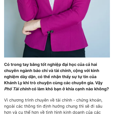
THỜI BÁO VTV
Theo dõi báo trên
Cơ quan chủ quản:
Đài Truyền hình Việt Nam
Cơ quan báo chí:
Thời báo VTV
Có trong tay bằng tốt nghiệp đại học của cả hai
Giấy phép hoạt động báo in và báo điện tử số 483/GP-BTTTT
chuyên ngành báo chí và tài chính, cộng với kinh
cấp ngày 29/12/2023
nghiệm dày dặn, có thể nhận thấy sự tự tin của
Tổng Biên tập:
Vũ Thanh Thủy
Khánh Ly khi trò chuyện cùng các chuyên gia. Vậy
Phó Tổng Biên tập:
Nguyễn Thị Mỹ Hạnh, Phạm Quốc Thắng,
Phố Tài chính
có làm khó bạn ở khía cạnh nào không?
Nguyễn Trọng Ninh
Vì chương trình chuyên về tài chính - chứng khoán,
Tổng đài VTV:
024.38 355 931 - 024.38 355 932
ngoài các thông tin định hướng chung thì sẽ đi sâu
Ðiện thoại Thời báo VTV:
024.66 897 897
hơn và cụ thể hơn về tình hình kinh doanh của các