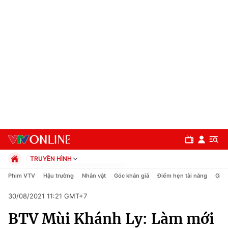
TRUYỀN HÌNH
Chính trị
Phim VTV
Hậu trường
Nhân vật
Góc khán giả
Điểm hẹn tài năng
Giải
Xã hội
30/08/2021 11:21 GMT+7
Pháp luật
Chuyên mục
Kinh tế
BTV Mùi Khánh Ly: Làm mới
Thể thao