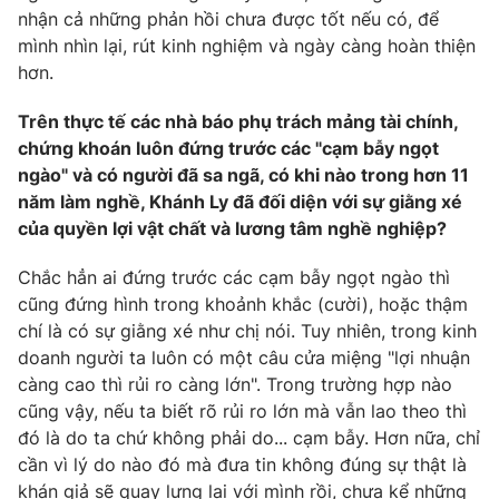
nhận cả những phản hồi chưa được tốt nếu có, để
mình nhìn lại, rút kinh nghiệm và ngày càng hoàn thiện
hơn.
Trên thực tế các nhà báo phụ trách mảng tài chính,
chứng khoán luôn đứng trước các "cạm bẫy ngọt
ngào" và có người đã sa ngã, có khi nào trong hơn 11
năm làm nghề, Khánh Ly đã đối diện với sự giằng xé
của quyền lợi vật chất và lương tâm nghề nghiệp?
Chắc hẳn ai đứng trước các cạm bẫy ngọt ngào thì
cũng đứng hình trong khoảnh khắc (cười), hoặc thậm
chí là có sự giằng xé như chị nói. Tuy nhiên, trong kinh
doanh người ta luôn có một câu cửa miệng "lợi nhuận
càng cao thì rủi ro càng lớn". Trong trường hợp nào
cũng vậy, nếu ta biết rõ rủi ro lớn mà vẫn lao theo thì
đó là do ta chứ không phải do... cạm bẫy. Hơn nữa, chỉ
cần vì lý do nào đó mà đưa tin không đúng sự thật là
khán giả sẽ quay lưng lại với mình rồi, chưa kể những