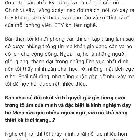
được họ cân nhắc kỹ lưỡng và có cái giá của nó…
Chính vì vậy, "vòng xoáy" nào đó mà chị nói, có xảy ra
hay không sẽ tuỳ thuộc vào nhu cầu và sự "tỉnh táo"
của mỗi phóng viên, BTV khi làm nghề.
Bản thân tôi khi đi phỏng vấn thì chỉ tập trung làm sao
có được những thông tin mà khán giả đang cần và nó
có ích cho cộng đồng. Ngoài ra, họ là những người
giỏi giang, thành đạt trong những lĩnh vực nhất định,
nên tôi thấy mình cần phải học hỏi những mặt tích cực
ở họ. Phải nói rằng, nhờ cũng cuộc gặp gỡ như vậy mà
tôi đã học hỏi được rất nhiều điều.
Bạn chia sẻ đôi chút về bí quyết giữ gìn tiếng cười
trong tổ ấm của mình và đặc biệt là kinh nghiệm dạy
bé Mina vừa giỏi nhiều ngoại ngữ, vừa có khả năng
thiết kế thời trang...?
Nghe chị nói thì tôi thấy mình phải nỗ lực nhiều hơn