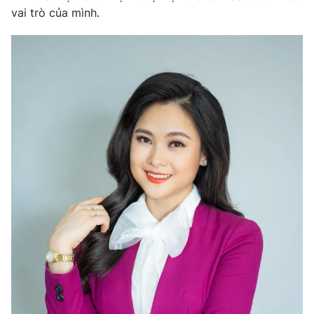
vai trò của mình.
Photo
Infographic
Video
Shorts video
VTV Money
VTV Thể thao
VTV Sức khoẻ
Bất động sản
Thị trường 24h
Tấm lòng Việt
VTV4
Vươn mình bằng AI
VTV9
VTV8
Liên hệ tòa soạn
English