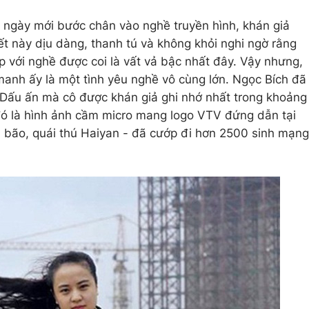
g ngày mới bước chân vào nghề truyền hình, khán giả
ết này dịu dàng, thanh tú và không khỏi nghi ngờ rằng
p với nghề được coi là vất vả bậc nhất đây. Vậy nhưng,
anh ấy là một tình yêu nghề vô cùng lớn. Ngọc Bích đã
 Dấu ấn mà cô được khán giả ghi nhớ nhất trong khoảng
t đó là hình ảnh cầm micro mang logo VTV đứng dẫn tại
 bão, quái thú Haiyan - đã cướp đi hơn 2500 sinh mạng