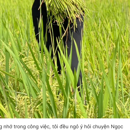
 nhớ trong công việc, tôi đều ngỏ ý hỏi chuyện Ngọc