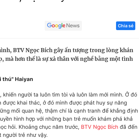
Góc ảnh
Chia sẻ
Giáo dục
Công nghệ
Tuyển sinh
Hitech Công ng
ình, BTV Ngọc Bích gây ấn tượng trong lòng khán
Học trực tuyến
Sản phẩm
p, mà hơn thế là sự xả thân với nghề bằng một tình
g
Thị trường
Tư vấn
ái thú" Haiyan
, khiến người ta luôn tìm tòi và luôn làm mới mình. Ở đó
h được khai thác, ở đó mình được phát huy sự năng
hững mối quan hệ, thậm chí là cạnh tranh để khẳng định
ruyền hình hợp với những bạn trẻ muốn khám phá khả
ọc hỏi. Khoảng chục năm trước,
BTV Ngọc Bích
đã đến
t người trẻ như vậy.