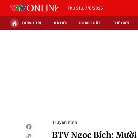
Thứ Sáu, 7/8/2026
CHÍNH TRỊ
XÃ HỘI
PHÁP LUẬT
THẾ GIỚI
Chính trị
Xã hội
Thế giới
Kinh tế
Tin tức
Tài chính
Thế giới đó đây
Thị trường
Câu chuyện quốc tế
Góc doanh nghiệp
Dữ liệu và đời sống
Truyền hình
BTV Ngọc Bích: Mười