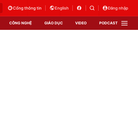
Cổng thông tin
English
Đăng nhập
CÔNG NGHỆ
GIÁO DỤC
VIDEO
PODCAST
VTV Money
VTV Thể thao
VTV Sức khoẻ
Bất động sản
Thị trường 24h
Tấm lòng Việt
Vươn mình bằng AI
VTV4
VTV8
VTV9
Lịch phát sóng
Giao lưu trực tuyến
Sự kiện