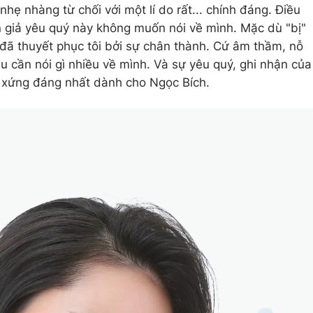
nhẹ nhàng từ chối với một lí do rất... chính đáng. Điều
 giả yêu quý này không muốn nói về mình. Mặc dù "bị"
đã thuyết phục tôi bởi sự chân thành. Cứ âm thầm, nỗ
âu cần nói gì nhiều về mình. Và sự yêu quý, ghi nhận của
g xứng đáng nhất dành cho Ngọc Bích.