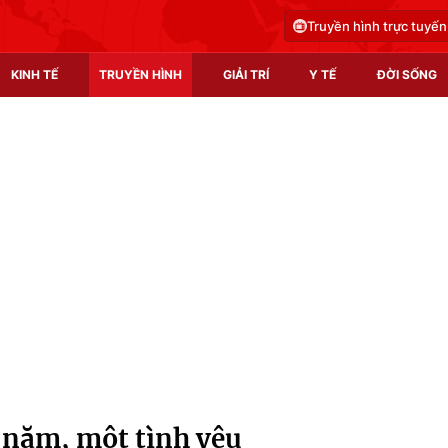
Truyền hình trực tuyến
KINH TẾ
TRUYỀN HÌNH
GIẢI TRÍ
Y TẾ
ĐỜI SỐNG
Pháp luật
Y tế
Truyền hình
Multimedia
Phim VTV
Video
Hậu trường
Shorts video
Nhân vật
Podcast
Khán giả
EMagazine
Giải sao mai
Photo
 năm, một tình yêu
Infographic