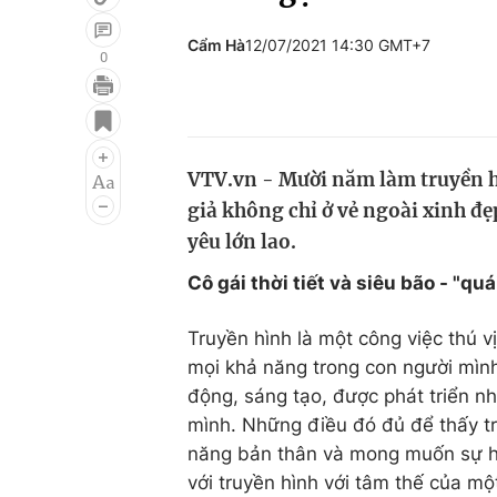
Cẩm Hà
12/07/2021 14:30 GMT+7
0
Giải trí
Đời sống
Điện ảnh
Du lịch
VTV.vn - Mười năm làm truyền h
Âm nhạc
Làm đẹp
giả không chỉ ở vẻ ngoài xinh đẹ
Sao
Chất lượng cuộc sốn
yêu lớn lao.
Cô gái thời tiết và siêu bão - "qu
Truyền hình là một công việc thú vị
mọi khả năng trong con người mìn
động, sáng tạo, được phát triển n
mình. Những điều đó đủ để thấy t
năng bản thân và mong muốn sự h
với truyền hình với tâm thế của mộ