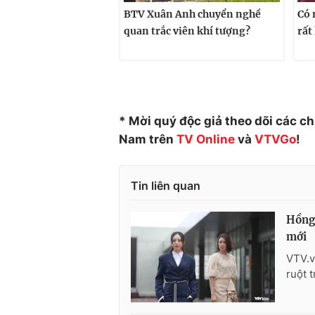
BTV Xuân Anh chuyển nghề
Có 
quan trắc viên khí tượng?
rất
* Mời quý độc giả theo dõi các c
Nam trên
TV Online
và
VTVGo
!
Tin liên quan
Hồng
mới
VTV.v
ruột 