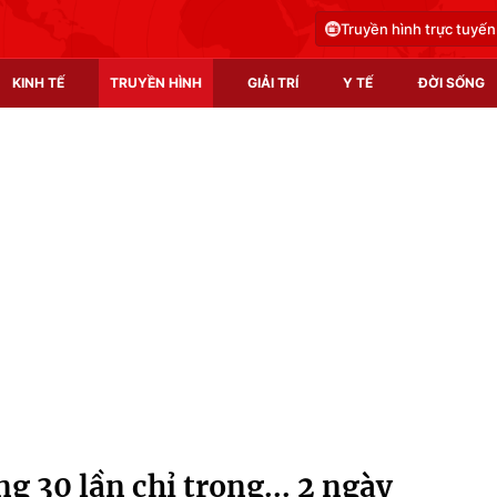
Truyền hình trực tuyến
KINH TẾ
TRUYỀN HÌNH
GIẢI TRÍ
Y TẾ
ĐỜI SỐNG
Pháp luật
Y tế
Truyền hình
Multimedia
Phim VTV
Video
Hậu trường
Shorts video
Nhân vật
Podcast
Khán giả
EMagazine
Giải sao mai
Photo
 30 lần chỉ trong... 2 ngày
Infographic