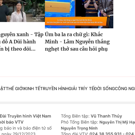
nguyên xanh - Tập
Úm ba la ra chữ gì: Khắc
ụ dỗ A Dũi hành
Minh - Lâm Nguyễn thắng
n bị theo dõi...
nghẹt thở sau câu hỏi phụ
UẬT
THẾ GIỚI
KINH TẾ
TRUYỀN HÌNH
GIẢI TRÍ
Y TẾ
ĐỜI SỐNG
CÔNG NG
Đài Truyền hình Việt Nam
Tổng Biên tập:
Vũ Thanh Thủy
hời báo VTV
Phó Tổng Biên tập:
Nguyễn Thị Mỹ Hạ
g báo in và báo điện tử số
Nguyễn Trọng Ninh
 ngày 29/12/2023
Tổng đài VTV:
024.38 355 931 - 024