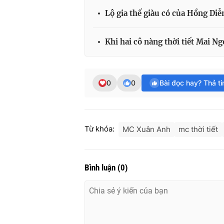
Lộ gia thế giàu có của Hồng Di
Khi hai cô nàng thời tiết Mai N
0
0
Bài đọc hay? Thả t
Từ khóa:
MC Xuân Anh
mc thời tiết
Bình luận
(
0
)