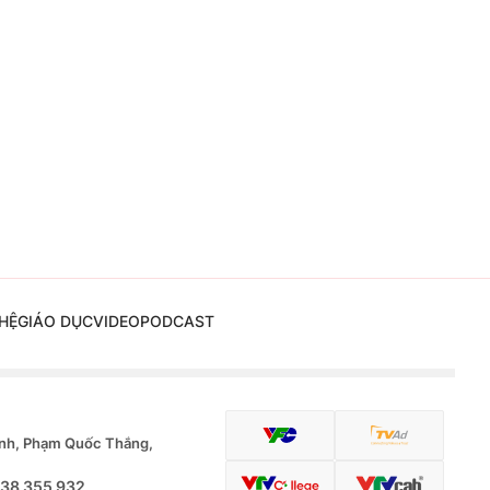
HỆ
GIÁO DỤC
VIDEO
PODCAST
nh, Phạm Quốc Thắng,
.38 355 932