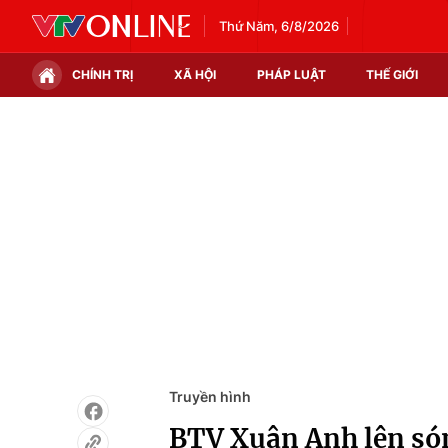
Thứ Năm, 6/8/2026
CHÍNH TRỊ
XÃ HỘI
PHÁP LUẬT
THẾ GIỚI
Chính trị
Xã hội
Thế giới
Kinh tế
Tin tức
Tài chính
Thế giới đó đây
Thị trường
Câu chuyện quốc tế
Góc doanh nghiệp
Dữ liệu và đời sống
Truyền hình
BTV Xuân Anh lên sóng