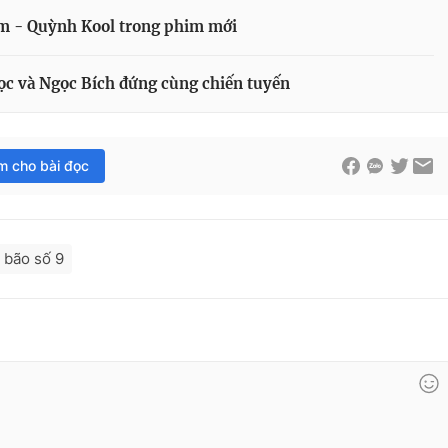
ễm - Quỳnh Kool trong phim mới
gọc và Ngọc Bích đứng cùng chiến tuyến
im cho bài đọc
bão số 9