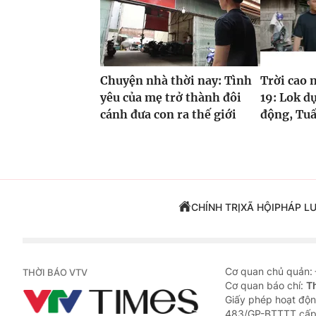
Chuyện nhà thời nay: Tình
Trời cao 
yêu của mẹ trở thành đôi
19: Lok d
cánh đưa con ra thế giới
động, Tuấ
CHÍNH TRỊ
XÃ HỘI
PHÁP L
Cơ quan chủ quản:
THỜI BÁO VTV
Cơ quan báo chí:
T
Giấy phép hoạt độn
483/GP-BTTTT cấp