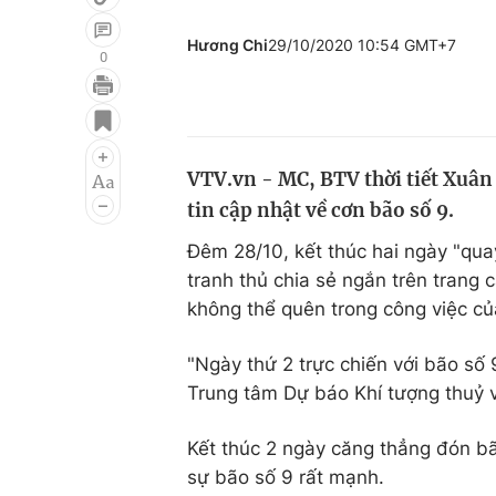
Hương Chi
29/10/2020 10:54 GMT+7
0
Giải trí
Đời sống
Điện ảnh
Du lịch
VTV.vn - MC, BTV thời tiết Xuân
Âm nhạc
Làm đẹp
tin cập nhật về cơn bão số 9.
Sao
Chất lượng cuộc sốn
Đêm 28/10, kết thúc hai ngày "quay
tranh thủ chia sẻ ngắn trên trang
không thể quên trong công việc củ
"Ngày thứ 2 trực chiến với bão số 
Trung tâm Dự báo Khí tượng thuỷ v
Kết thúc 2 ngày căng thẳng đón bã
sự bão số 9 rất mạnh.