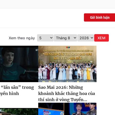
Gửi bình luận
Xem theo ngày
XEM
 “lấn sân” trong
Sao Mai 2026: Những
uyền hình
khoảnh khắc thăng hoa của
thí sinh ở vòng Tuyển...