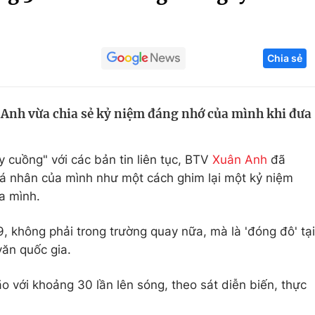
Góc ảnh
Chia sẻ
Giáo dục
Công nghệ
Tuyển sinh
Hitech Công ng
 Anh vừa chia sẻ kỷ niệm đáng nhớ của mình khi đưa
Học trực tuyến
Sản phẩm
g
Thị trường
 cuồng" với các bản tin liên tục, BTV
Xuân Anh
đã
Tư vấn
 cá nhân của mình như một cách ghim lại một kỷ niệm
a mình.
9, không phải trong trường quay nữa, mà là 'đóng đô' tại
ăn quốc gia.
o với khoảng 30 lần lên sóng, theo sát diễn biến, thực