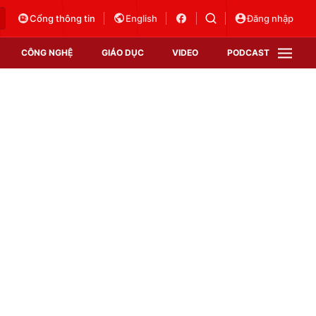
Cổng thông tin
English
Đăng nhập
CÔNG NGHỆ
GIÁO DỤC
VIDEO
PODCAST
VTV Money
VTV Thể thao
VTV Sức khoẻ
Bất động sản
Thị trường 24h
Tấm lòng Việt
Vươn mình bằng AI
VTV4
VTV8
VTV9
Lịch phát sóng
Giao lưu trực tuyến
Sự kiện