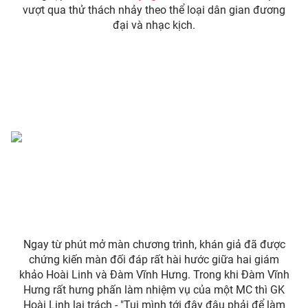
Phim VTV
vượt qua thử thách nhảy theo thể loại dân gian đương
Giải trí
đại và nhạc kịch.
Hậu trường
Điện ảnh
Đời sống
Nhân vật
Âm nhạc
Du lịch
Khán giả
Giáo dục
Sao
Làm đẹp
Giải sao mai
Tuyển sinh
Công nghệ
Chất lượng cuộc sống
Học trực tuyến
Hitech Công nghệ tương lai
Giao lưu trực tuyến
Sản phẩm
Lịch phát sóng
Thị trường
Ngay từ phút mở màn chương trình, khán giả đã được
Tư vấn
chứng kiến màn đối đáp rất hài hước giữa hai giám
Chuyên mục khác
khảo Hoài Linh và Đàm Vĩnh Hưng. Trong khi Đàm Vĩnh
Emagazine
Hưng rất hưng phấn làm nhiệm vụ của một MC thì GK
Podcast
Hoài Linh lại trách - "Tụi mình tới đây đâu phải để làm