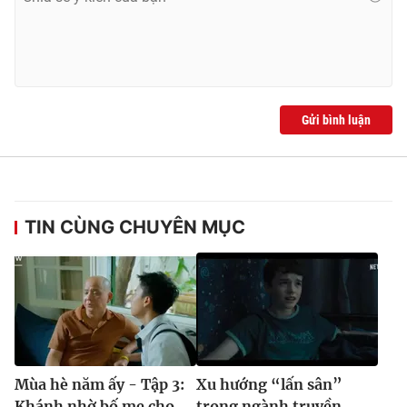
Gửi bình luận
TIN CÙNG CHUYÊN MỤC
Mùa hè năm ấy - Tập 3:
Xu hướng “lấn sân”
Khánh nhờ bố mẹ cho
trong ngành truyền