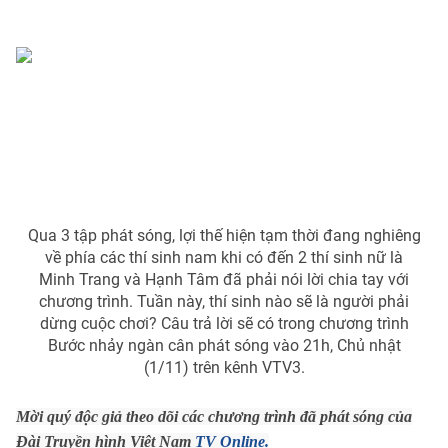
Ðiện thoại Thời báo VTV:
024.66 897 897
Email:
toasoan@vtv.vn
Liên hệ quảng cáo:
024-7300.7108
Qua 3 tập phát sóng, lợi thế hiện tạm thời đang nghiêng
về phía các thí sinh nam khi có đến 2 thí sinh nữ là
Minh Trang và Hạnh Tâm đã phải nói lời chia tay với
chương trình. Tuần này, thí sinh nào sẽ là người phải
dừng cuộc chơi? Câu trả lời sẽ có trong chương trình
Bước nhảy ngàn cân phát sóng vào 21h, Chủ nhật
® Cấm sao chép dưới mọi hình thức nếu không có sự chấp
(1/11) trên kênh VTV3.
thuận bằng văn bản. Ghi rõ nguồn VTV.vn khi phát hành lại
thông tin từ website này.
Mời quý độc giả theo dõi các chương trình đã phát sóng của
Đài Truyền hình Việt Nam
TV Online.