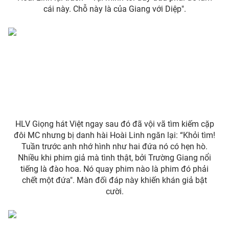
cái này. Chỗ này là của Giang với Diệp".
Photo
Infographic
Video
Shorts video
VTV Money
VTV Thể thao
VTV Sức khoẻ
Bất động sản
HLV Giọng hát Việt ngay sau đó đã vội vã tìm kiếm cặp
Thị trường 24h
Tấm lòng Việt
đôi MC nhưng bị danh hài Hoài Linh ngăn lại: “Khỏi tìm!
Tuần trước anh nhớ hình như hai đứa nó có hẹn hò.
Nhiều khi phim giả mà tình thật, bởi Trường Giang nổi
VTV4
Vươn mình bằng AI
tiếng là đào hoa. Nó quay phim nào là phim đó phải
chết một đứa". Màn đối đáp này khiến khán giả bật
cười.
VTV9
VTV8
Liên hệ tòa soạn
English