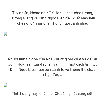
Tuy nhiên, không như GK Hoài Linh tưởng tượng,
Trường Giang và Đinh Ngọc Diệp đều xuất hiện trên
THỜI BÁO VTV
"ghế nóng" nhưng lại không ngồi cạnh nhau.
Theo dõi báo trên
Cơ quan chủ quản:
Đài Truyền hình Việt Nam
Người tình tin đồn của Nhã Phương ôm chặt và để GK
John Huy Trần tựa đầu lên vai mình một cách tình tứ.
Cơ quan báo chí:
Thời báo VTV
Định Ngọc Diệp ngồi bên cạnh tỏ vẻ không thể chấp
Giấy phép hoạt động báo in và báo điện tử số 483/GP-BTTTT
nhận được.
cấp ngày 29/12/2023
Tổng Biên tập:
Vũ Thanh Thủy
Phó Tổng Biên tập:
Nguyễn Thị Mỹ Hạnh, Phạm Quốc Thắng,
Tình huống nay khiến hai GK còn lại rất sửng sốt.
Nguyễn Trọng Ninh
Tổng đài VTV:
024.38 355 931 - 024.38 355 932