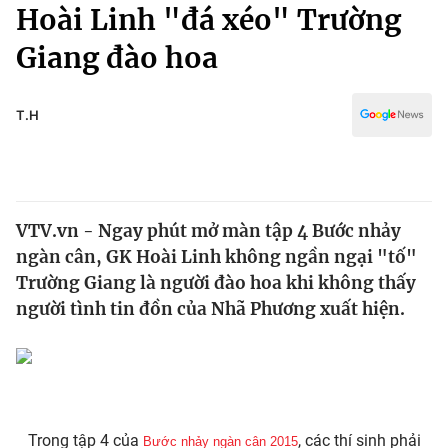
Chính trị
Hoài Linh "đá xéo" Trường
Truyền hình
Giang đào hoa
Văn hóa - Giải trí
Xã hội
Y tế
Đời sống
T.H
Pháp luật
Công nghệ
Giáo dục
Y tế
VTV.vn - Ngay phút mở màn tập 4 Bước nhảy
Thế giới
ngàn cân, GK Hoài Linh không ngần ngại "tố"
Tin tức
Trường Giang là người đào hoa khi không thấy
Kinh tế
người tình tin đồn của Nhã Phương xuất hiện.
Thế giới đó đây
Tài chính
Dữ liệu và đời sống
Câu chuyện quốc tế
Thị trường
Truyền hình
Góc doanh nghiệp
Trong tập 4 của
, các thí sinh phải
Bước nhảy ngàn cân 2015