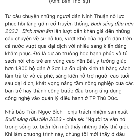
Email:
toasoan@vtv.vn
(Ảnh: Ban Thời sự)
Liên hệ quảng cáo:
024-7300.7108
Từ câu chuyện những người dân Ninh Thuận nỗ lực
phục hồi làng gốm cổ truyền thống,
Buổi sáng đầu tiên
2023 - Bình minh ấm
lần lượt dẫn khán giả đến những
câu chuyện về sự nỗ lực, vượt khó của người dân trên
cả nước vượt qua đại dịch với nhiều sáng kiến đáng
khâm phục. Đó là dự án trường học hạnh phúc và tủ
sách nói cho trẻ em vùng cao Yên Bái, ý tưởng giúp
hơn 1.800 hộ dân ở Sơn La ổn định kinh tế bằng cách
làm trà từ vỏ cà phê, sáng kiến hỗ trợ người cao tuổi
sau đại dịch, khát vọng nâng tầm nông nghiệp của các
bạn trẻ hay thành công bước đầu trong ứng dụng
® Cấm sao chép dưới mọi hình thức nếu không có sự chấp
công nghệ vào quản lý điều hành ở TP Thủ Đức.
thuận bằng văn bản. Ghi rõ nguồn VTV.vn khi phát hành lại
thông tin từ website này.
Nhà báo Trần Ngọc Bích - chịu trách nhiệm sản xuất
Buổi sáng đầu tiên 2023
- chia sẻ: "Người ta vẫn nói
trong sóng to, biển lớn mới thấy những thủy thủ giỏi.
Khi làm chương trình này, chúng tôi mới thấy ở đâu