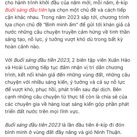
Phim VTV
cho hành trình khởi đầu của năm mới, mỗi năm, ê-kíp
Giải trí
Buổi sáng đầu tiên
lựa chọn một chủ đề và cách tiếp
Hậu trường
cận khác nhau. Trong năm 2023 sắp tới, chương trình
Điện ảnh
Đời sống
lựa chọn chủ đề "Bình minh ấm" để gửi tới khán giả cả
Nhân vật
Âm nhạc
nước những câu chuyện truyền cảm hứng về tinh thần
Du lịch
Khán giả
sáng tạo, nỗ lực, ý tưởng vượt khó dù trong bất kỳ
Giáo dục
Sao
hoàn cảnh nào.
Làm đẹp
Giải sao mai
Tuyển sinh
Công nghệ
Với
Buổi sáng đầu tiền 2023
, 2 biên tập viên Xuân Hảo
Chất lượng cuộc sống
Học trực tuyến
và Hoài Lương tiếp tục đảm nhận vị trí dẫn chương
Hitech Công nghệ tương lai
trình, kết nối khán giả đến những vùng đất, những câu
Giao lưu trực tuyến
chuyện với nhiều sáng kiến, ý tưởng và cả sự nỗ lực
Sản phẩm
để vượt khó, phục hồi, phát triển sau đại dịch. Bên
Lịch phát sóng
cạnh những câu chuyện từ thực tế còn là chia sẻ của
Thị trường
các chuyên gia về hàng loạt sáng kiến góp phần phát
Tư vấn
triển đất nước trên mọi lĩnh vực.
Chuyên mục khác
Buổi sáng đầu tiên 2023
là lần đầu tiên ê-kíp đi đón
Emagazine
Podcast
bình minh ở vùng đất đầy nắng và gió Ninh Thuận.