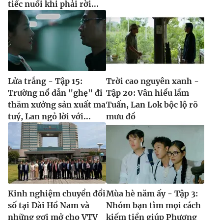
tiếc nuối khi phải rời...
Lửa trắng - Tập 15:
Trời cao nguyên xanh -
Trường nổ dẫn "ghẹ" đi
Tập 20: Vân hiểu lầm
thăm xưởng sản xuất ma
Tuấn, Lan Lok bộc lộ rõ
tuý, Lan ngỏ lời với...
mưu đồ
Kinh nghiệm chuyển đổi
Mùa hè năm ấy - Tập 3:
số tại Đài Hồ Nam và
Nhóm bạn tìm mọi cách
những gợi mở cho VTV
kiếm tiền giúp Phương