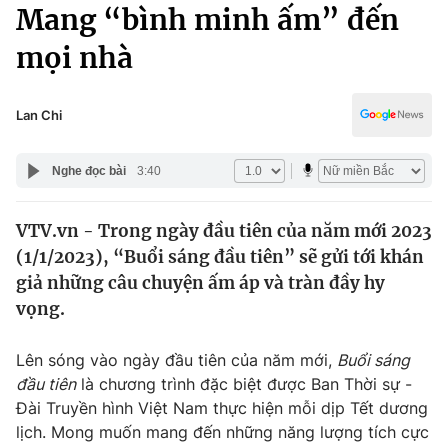
Chính trị
Mang “bình minh ấm” đến
Truyền hình
mọi nhà
Văn hóa - Giải trí
Xã hội
Y tế
Đời sống
Lan Chi
Pháp luật
Công nghệ
Giáo dục
Nghe đọc bài
3:40
Y tế
VTV.vn - Trong ngày đầu tiên của năm mới 2023
Thế giới
(1/1/2023), “Buổi sáng đầu tiên” sẽ gửi tới khán
Tin tức
giả những câu chuyện ấm áp và tràn đầy hy
Kinh tế
vọng.
Thế giới đó đây
Tài chính
Dữ liệu và đời sống
Câu chuyện quốc tế
Lên sóng vào ngày đầu tiên của năm mới,
Buổi sáng
Thị trường
đầu tiên
là chương trình đặc biệt được Ban Thời sự -
Đài Truyền hình Việt Nam thực hiện mỗi dịp Tết dương
Truyền hình
Góc doanh nghiệp
lịch. Mong muốn mang đến những năng lượng tích cực