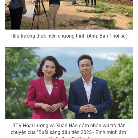
THỜI BÁO VTV
Hậu trường thực hiện chương trình (Ảnh: Ban Thời sự)
Theo dõi báo trên
Cơ quan chủ quản:
Đài Truyền hình Việt Nam
Cơ quan báo chí:
Thời báo VTV
Giấy phép hoạt động báo in và báo điện tử số 483/GP-BTTTT
cấp ngày 29/12/2023
Tổng Biên tập:
Vũ Thanh Thủy
Phó Tổng Biên tập:
Nguyễn Thị Mỹ Hạnh, Phạm Quốc Thắng,
Nguyễn Trọng Ninh
Tổng đài VTV:
024.38 355 931 - 024.38 355 932
BTV Hoài Lương và Xuân Hảo đảm nhận vai trò dẫn
Ðiện thoại Thời báo VTV:
024.66 897 897
chuyện của "Buổi sáng đầu tiên 2023 - Bình minh ấm"