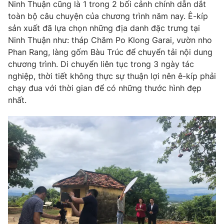
Ninh Thuận cũng là 1 trong 2 bối cảnh chính dẫn dắt
Photo
toàn bộ câu chuyện của chương trình năm nay. Ê-kíp
Infographic
sản xuất đã lựa chọn những địa danh đặc trưng tại
Ninh Thuận như: tháp Chăm Po Klong Garai, vườn nho
Video
Shorts video
Phan Rang, làng gốm Bàu Trúc để chuyển tải nội dung
chương trình. Di chuyển liên tục trong 3 ngày tác
VTV Money
VTV Thể thao
nghiệp, thời tiết không thực sự thuận lợi nên ê-kíp phải
chạy đua với thời gian để có những thước hình đẹp
nhất.
VTV Sức khoẻ
Bất động sản
Thị trường 24h
Tấm lòng Việt
VTV4
Vươn mình bằng AI
VTV9
VTV8
Liên hệ tòa soạn
English