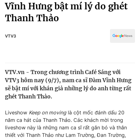
Chính trị
Vĩnh Hưng bật mí lý do ghét
Truyền hình
Thanh Thảo
Văn hóa - Giải trí
Xã hội
Y tế
Đời sống
VTV3
Pháp luật
Công nghệ
Giáo dục
Y tế
VTV.vn - Trong chương trình Café Sáng với
Thế giới
VTV3 hôm nay (9/7), nam ca sĩ Đàm Vĩnh Hưng
Tin tức
sẽ bật mí với khán giả những lý do anh từng rất
Kinh tế
ghét Thanh Thảo.
Thế giới đó đây
Tài chính
Dữ liệu và đời sống
Câu chuyện quốc tế
Liveshow
Keep on moving
là cột mốc đánh dấu 20
Thị trường
năm ca hát của Thanh Thảo. Các khách mời trong
liveshow này là những nam ca sĩ rất gắn bó và thân
Truyền hình
Góc doanh nghiệp
thiết với Thanh Thảo như Lam Trường, Đan Trường,