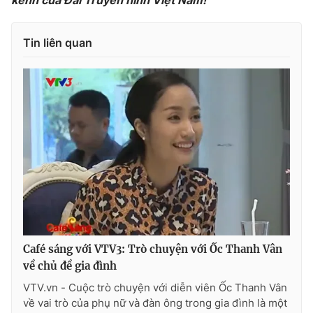
kênh của Đài Truyền hình Việt Nam!
Photo
Infographic
Tin liên quan
Video
Shorts video
VTV Money
VTV Thể thao
VTV Sức khoẻ
Bất động sản
Thị trường 24h
Tấm lòng Việt
VTV4
Vươn mình bằng AI
Café sáng với VTV3: Trò chuyện với Ốc Thanh Vân
VTV9
VTV8
về chủ đề gia đình
VTV.vn - Cuộc trò chuyện với diễn viên Ốc Thanh Vân
về vai trò của phụ nữ và đàn ông trong gia đình là một
Liên hệ tòa soạn
English