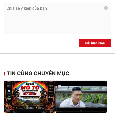
Ðiện thoại Thời báo VTV:
024.66 897 897
Email:
toasoan@vtv.vn
Liên hệ quảng cáo:
024-7300.7108
Gửi bình luận
TIN CÙNG CHUYÊN MỤC
® Cấm sao chép dưới mọi hình thức nếu không có sự chấp
thuận bằng văn bản. Ghi rõ nguồn VTV.vn khi phát hành lại
thông tin từ website này.