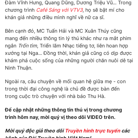
Phim VTV
Đàm Vĩnh Hưng, Quang Dũng, Dương Triệu Vũ... Trong
Giải trí
chương trình
Café Sáng với VTV3
, họ sẽ bật mí cho
Hậu trường
khán giả những điều mình nghĩ về nữ ca sĩ.
Điện ảnh
Đời sống
Nhân vật
Bên cạnh đó, MC Tuấn Hải và MC Xuân Thúy cũng
Âm nhạc
Du lịch
mang đến nhiều thông tin lý thú khác như ra mắt phim
Khán giả
Giáo dục
Sao
ngắn
Trốn tìm
, Triển lãm Nhạc tiếng tơ, liên hoan hợp
Làm đẹp
Giải sao mai
xướng tại Nga... Đồng thời, khán giả cũng có dịp được
Tuyển sinh
Công nghệ
khám phá cuộc sống của những người chăn nuôi dê tại
Chất lượng cuộc sống
Học trực tuyến
Ninh Thuận.
Hitech Công nghệ tương lai
Giao lưu trực tuyến
Ngoài ra, câu chuyện về mối quan hệ giữa mẹ - con
Sản phẩm
trong thời đại công nghệ là chủ đề được bàn đến
Lịch phát sóng
trong cuộc trò chuyện với nhà báo Thu Hà.
Thị trường
Để cập nhật những thông tin thú vị trong chương
Tư vấn
trình hôm nay, mời quý vị theo dõi VIDEO trên.
Chuyên mục khác
Emagazine
Podcast
Mời quý độc giả theo dõi
Truyền hình trực tuyến
các