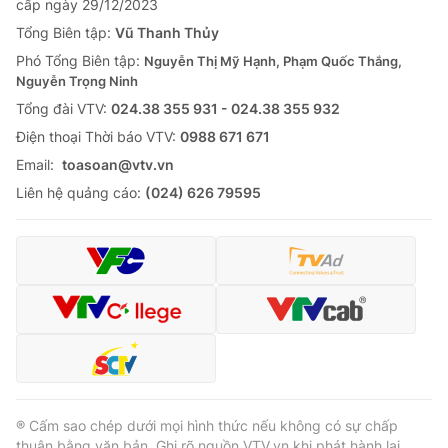
cấp ngày 29/12/2023
Tổng Biên tập:
Vũ Thanh Thủy
Phó Tổng Biên tập:
Nguyễn Thị Mỹ Hạnh, Phạm Quốc Thắng,
Nguyễn Trọng Ninh
Tổng đài VTV:
024.38 355 931 - 024.38 355 932
Ðiện thoại Thời báo VTV:
0988 671 671
Email:
toasoan@vtv.vn
Liên hệ quảng cáo:
(024) 626 79595
® Cấm sao chép dưới mọi hình thức nếu không có sự chấp
thuận bằng văn bản. Ghi rõ nguồn VTV.vn khi phát hành lại