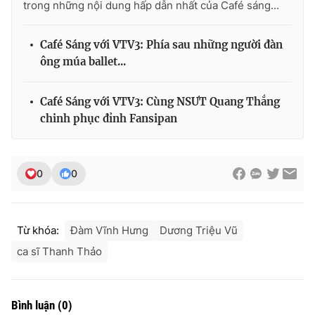
trong những nội dung hấp dẫn nhất của Café sáng...
Café Sáng với VTV3: Phía sau những người đàn
ông múa ballet...
THỜI BÁO VTV
Café Sáng với VTV3: Cùng NSƯT Quang Thắng
chinh phục đỉnh Fansipan
Theo dõi báo trên
0
0
Cơ quan chủ quản:
Đài Truyền hình Việt Nam
Cơ quan báo chí:
Thời báo VTV
Giấy phép hoạt động báo in và báo điện tử số 483/GP-BTTTT
Từ khóa:
Đàm Vĩnh Hưng
Dương Triệu Vũ
cấp ngày 29/12/2023
Tổng Biên tập:
Vũ Thanh Thủy
ca sĩ Thanh Thảo
Phó Tổng Biên tập:
Nguyễn Thị Mỹ Hạnh, Phạm Quốc Thắng,
Nguyễn Trọng Ninh
Tổng đài VTV:
024.38 355 931 - 024.38 355 932
Bình luận
(
0
)