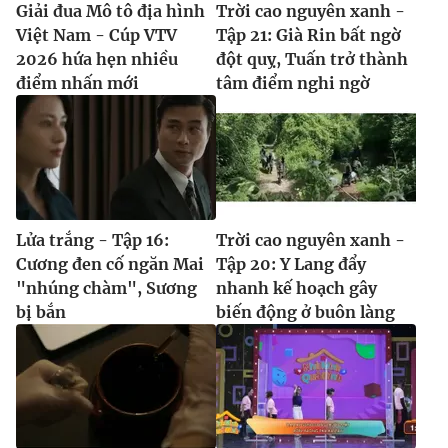
Giải đua Mô tô địa hình
Trời cao nguyên xanh -
Việt Nam - Cúp VTV
Tập 21: Già Rin bất ngờ
2026 hứa hẹn nhiều
đột quỵ, Tuấn trở thành
điểm nhấn mới
tâm điểm nghi ngờ
Lửa trắng - Tập 16:
Trời cao nguyên xanh -
Cương đen cố ngăn Mai
Tập 20: Y Lang đẩy
"nhúng chàm", Sương
nhanh kế hoạch gây
bị bắn
biến động ở buôn làng