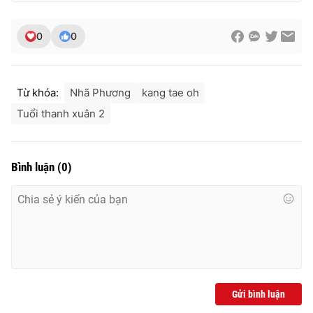
Ðiện thoại Thời báo VTV:
024.66 897 897
Email:
toasoan@vtv.vn
0
0
Liên hệ quảng cáo:
024-7300.7108
Từ khóa:
Nhã Phương
kang tae oh
Tuổi thanh xuân 2
Bình luận
(
0
)
® Cấm sao chép dưới mọi hình thức nếu không có sự chấp
thuận bằng văn bản. Ghi rõ nguồn VTV.vn khi phát hành lại
thông tin từ website này.
Gửi bình luận