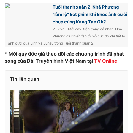
Tuổi thanh xuân 2: Nhã Phương
Photo
Infographic
"làm lộ" kết phim khi khoe ảnh cưới
chụp cùng Kang Tae Oh?
Video
Shorts video
VTV.vn - Mới đây, trên trang cá nhân, Nhã
Phương đã khiến fan tò mò cực độ khi tiết lộ
VTV Money
ảnh cưới của Linh và Junsu trong Tuổi thanh xuân 2.
VTV Thể thao
* Mời quý độc giả theo dõi các chương trình đã phát
sóng của Đài Truyền hình Việt Nam tại
TV Online
!
VTV Sức khoẻ
Bất động sản
Thị trường 24h
Tấm lòng Việt
Tin liên quan
VTV4
Vươn mình bằng AI
VTV9
VTV8
Liên hệ tòa soạn
English