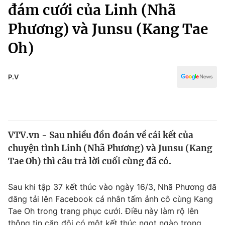
Chính trị
đám cưới của Linh (Nhã
Truyền hình
Phương) và Junsu (Kang Tae
Văn hóa - Giải trí
Xã hội
Y tế
Oh)
Đời sống
Pháp luật
Công nghệ
Giáo dục
P.V
Y tế
Thế giới
VTV.vn - Sau nhiều đồn đoán về cái kết của
Tin tức
chuyện tình Linh (Nhã Phương) và Junsu (Kang
Kinh tế
Thế giới đó đây
Tae Oh) thì câu trả lời cuối cùng đã có.
Tài chính
Dữ liệu và đời sống
Câu chuyện quốc tế
Sau khi tập 37 kết thúc vào ngày 16/3, Nhã Phương đã
Thị trường
đăng tải lên Facebook cá nhân tấm ảnh cô cùng Kang
Truyền hình
Góc doanh nghiệp
Tae Oh trong trang phục cưới. Điều này làm rộ lên
thông tin cặp đôi có một kết thúc ngọt ngào trong