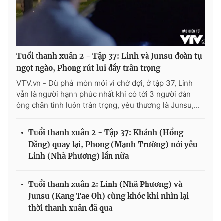
THỜI BÁO VTV
Tuổi thanh xuân 2 - Tập 37: Linh và Junsu đoàn tụ
ngọt ngào, Phong rút lui đầy trân trọng
VTV.vn - Dù phải mòn mỏi vì chờ đợi, ở tập 37, Linh
vẫn là người hạnh phúc nhất khi có tới 3 người đàn
Theo dõi báo trên
ông chân tình luôn trân trọng, yêu thương là Junsu,...
Cơ quan chủ quản:
Đài Truyền hình Việt Nam
Tuổi thanh xuân 2 - Tập 37: Khánh (Hồng
Cơ quan báo chí:
Thời báo VTV
Đăng) quay lại, Phong (Mạnh Trường) nói yêu
Giấy phép hoạt động báo in và báo điện tử số 483/GP-BTTTT
Linh (Nhã Phương) lần nữa
cấp ngày 29/12/2023
Tổng Biên tập:
Vũ Thanh Thủy
Tuổi thanh xuân 2: Linh (Nhã Phương) và
Phó Tổng Biên tập:
Nguyễn Thị Mỹ Hạnh, Phạm Quốc Thắng,
Junsu (Kang Tae Oh) cùng khóc khi nhìn lại
Nguyễn Trọng Ninh
thời thanh xuân đã qua
Tổng đài VTV:
024.38 355 931 - 024.38 355 932