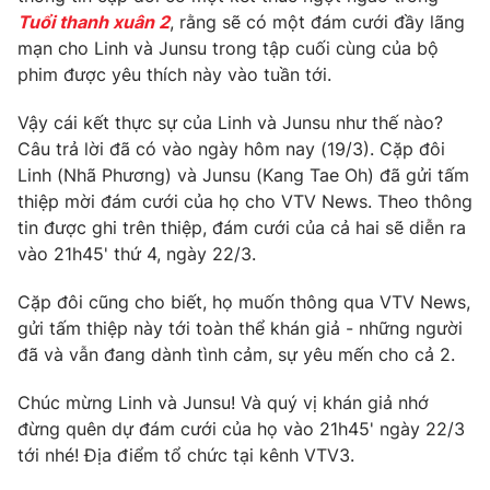
Phim VTV
Tuổi thanh xuân 2
, rằng sẽ có một đám cưới đầy lãng
Giải trí
mạn cho Linh và Junsu trong tập cuối cùng của bộ
Hậu trường
Điện ảnh
phim được yêu thích này vào tuần tới.
Đời sống
Nhân vật
Âm nhạc
Vậy cái kết thực sự của Linh và Junsu như thế nào?
Du lịch
Khán giả
Câu trả lời đã có vào ngày hôm nay (19/3). Cặp đôi
Giáo dục
Sao
Linh (Nhã Phương) và Junsu (Kang Tae Oh) đã gửi tấm
Làm đẹp
Giải sao mai
Tuyển sinh
thiệp mời đám cưới của họ cho VTV News. Theo thông
Công nghệ
Chất lượng cuộc sống
tin được ghi trên thiệp, đám cưới của cả hai sẽ diễn ra
Học trực tuyến
vào 21h45' thứ 4, ngày 22/3.
Hitech Công nghệ tương lai
Giao lưu trực tuyến
Cặp đôi cũng cho biết, họ muốn thông qua VTV News,
Sản phẩm
gửi tấm thiệp này tới toàn thể khán giả - những người
Lịch phát sóng
Thị trường
đã và vẫn đang dành tình cảm, sự yêu mến cho cả 2.
Tư vấn
Chúc mừng Linh và Junsu! Và quý vị khán giả nhớ
Chuyên mục khác
đừng quên dự đám cưới của họ vào 21h45' ngày 22/3
tới nhé! Địa điểm tổ chức tại kênh VTV3.
Emagazine
Podcast