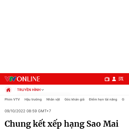
TRUYỀN HÌNH
Chính trị
Phim VTV
Hậu trường
Nhân vật
Góc khán giả
Điểm hẹn tài năng
Giải
Xã hội
09/10/2022 08:59 GMT+7
Pháp luật
Chuyên mục
Kinh tế
Chung kết xếp hạng Sao Mai
Thể thao