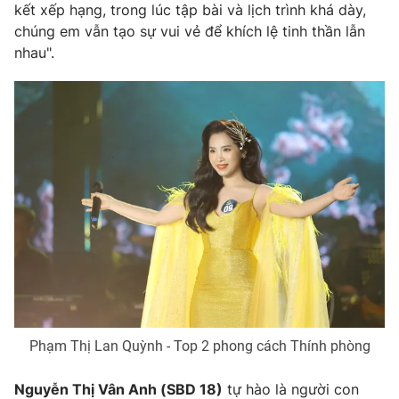
kết xếp hạng, trong lúc tập bài và lịch trình khá dày,
chúng em vẫn tạo sự vui vẻ để khích lệ tinh thần lẫn
nhau".
THỜI BÁO VTV
Theo dõi báo trên
Cơ quan chủ quản:
Đài Truyền hình Việt Nam
Cơ quan báo chí:
Thời báo VTV
Giấy phép hoạt động báo in và báo điện tử số 483/GP-BTTTT
cấp ngày 29/12/2023
Tổng Biên tập:
Vũ Thanh Thủy
Phó Tổng Biên tập:
Nguyễn Thị Mỹ Hạnh, Phạm Quốc Thắng,
Nguyễn Trọng Ninh
Phạm Thị Lan Quỳnh - Top 2 phong cách Thính phòng
Tổng đài VTV:
024.38 355 931 - 024.38 355 932
Ðiện thoại Thời báo VTV:
024.66 897 897
Nguyễn Thị Vân Anh (SBD 18)
tự hào là người con