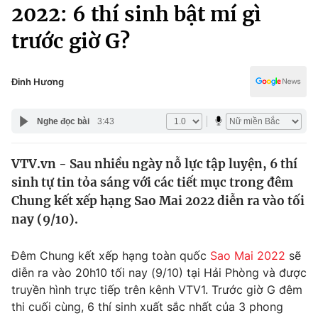
Chính trị
2022: 6 thí sinh bật mí gì
Truyền hình
trước giờ G?
Văn hóa - Giải trí
Xã hội
Y tế
Đời sống
Đinh Hương
Pháp luật
Công nghệ
Giáo dục
Nghe đọc bài
3:43
Y tế
VTV.vn - Sau nhiều ngày nỗ lực tập luyện, 6 thí
Thế giới
sinh tự tin tỏa sáng với các tiết mục trong đêm
Tin tức
Chung kết xếp hạng Sao Mai 2022 diễn ra vào tối
Kinh tế
nay (9/10).
Thế giới đó đây
Tài chính
Dữ liệu và đời sống
Câu chuyện quốc tế
Đêm Chung kết xếp hạng toàn quốc
Sao Mai 2022
sẽ
Thị trường
diễn ra vào 20h10 tối nay (9/10) tại Hải Phòng và được
truyền hình trực tiếp trên kênh VTV1. Trước giờ G đêm
Truyền hình
Góc doanh nghiệp
thi cuối cùng, 6 thí sinh xuất sắc nhất của 3 phong