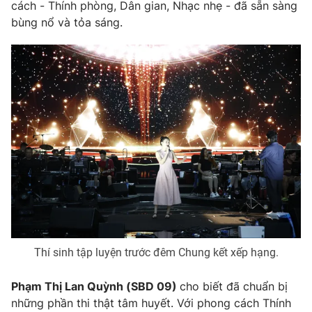
Phim VTV
cách - Thính phòng, Dân gian, Nhạc nhẹ - đã sẵn sàng
Giải trí
bùng nổ và tỏa sáng.
Hậu trường
Điện ảnh
Đời sống
Nhân vật
Âm nhạc
Du lịch
Khán giả
Giáo dục
Sao
Làm đẹp
Giải sao mai
Tuyển sinh
Công nghệ
Chất lượng cuộc sống
Học trực tuyến
Hitech Công nghệ tương lai
Giao lưu trực tuyến
Sản phẩm
Lịch phát sóng
Thị trường
Tư vấn
Thí sinh tập luyện trước đêm Chung kết xếp hạng.
Chuyên mục khác
Phạm Thị Lan Quỳnh (SBD 09)
cho biết đã chuẩn bị
Emagazine
Podcast
những phần thi thật tâm huyết. Với phong cách Thính