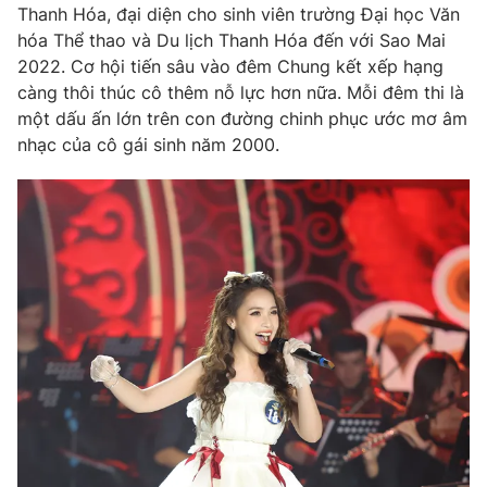
Email:
toasoan@vtv.vn
Thanh Hóa, đại diện cho sinh viên trường Đại học Văn
Liên hệ quảng cáo:
024-7300.7108
hóa Thể thao và Du lịch Thanh Hóa đến với Sao Mai
2022. Cơ hội tiến sâu vào đêm Chung kết xếp hạng
càng thôi thúc cô thêm nỗ lực hơn nữa. Mỗi đêm thi là
một dấu ấn lớn trên con đường chinh phục ước mơ âm
nhạc của cô gái sinh năm 2000.
® Cấm sao chép dưới mọi hình thức nếu không có sự chấp
thuận bằng văn bản. Ghi rõ nguồn VTV.vn khi phát hành lại
thông tin từ website này.