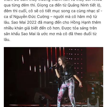
qua từng đêm thi. Giọng ca đến từ Quảng Ninh tiết lộ,
đêm thi cuối, cô sẽ có tiết mục song ca cùng nhạc sĩ -
ca sĩ Nguyễn Đức Cường – người mà cô hâm mộ từ
lâu. Sao Mai 2022 đã mang đến cho Hồng Hạnh thêm
nhiều khán giả biết đến cô hơn. Được tỏa sáng trên
sân khấu Sao Mai là ước mơ mà cô đã theo đuổi từ
lâu.