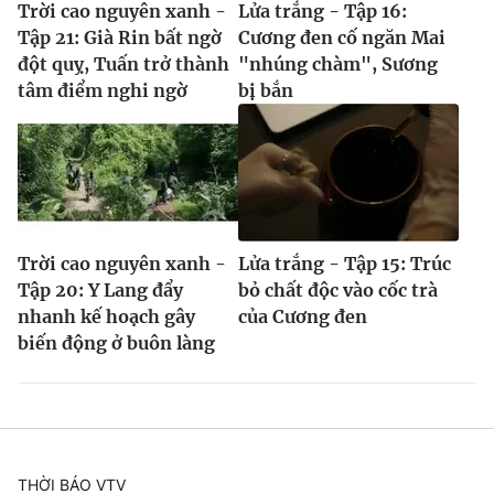
Trời cao nguyên xanh -
Lửa trắng - Tập 16:
Tập 21: Già Rin bất ngờ
Cương đen cố ngăn Mai
đột quỵ, Tuấn trở thành
"nhúng chàm", Sương
tâm điểm nghi ngờ
bị bắn
Trời cao nguyên xanh -
Lửa trắng - Tập 15: Trúc
Tập 20: Y Lang đẩy
bỏ chất độc vào cốc trà
nhanh kế hoạch gây
của Cương đen
biến động ở buôn làng
THỜI BÁO VTV