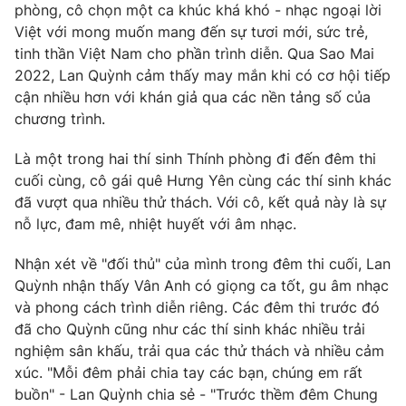
phòng, cô chọn một ca khúc khá khó - nhạc ngoại lời
Photo
Infographic
Việt với mong muốn mang đến sự tươi mới, sức trẻ,
tinh thần Việt Nam cho phần trình diễn. Qua Sao Mai
2022, Lan Quỳnh cảm thấy may mắn khi có cơ hội tiếp
Video
Shorts video
cận nhiều hơn với khán giả qua các nền tảng số của
chương trình.
VTV Money
VTV Thể thao
Là một trong hai thí sinh Thính phòng đi đến đêm thi
cuối cùng, cô gái quê Hưng Yên cùng các thí sinh khác
VTV Sức khoẻ
Bất động sản
đã vượt qua nhiều thử thách. Với cô, kết quả này là sự
nỗ lực, đam mê, nhiệt huyết với âm nhạc.
Thị trường 24h
Tấm lòng Việt
Nhận xét về "đối thủ" của mình trong đêm thi cuối, Lan
Quỳnh nhận thấy Vân Anh có giọng ca tốt, gu âm nhạc
VTV4
Vươn mình bằng AI
và phong cách trình diễn riêng. Các đêm thi trước đó
đã cho Quỳnh cũng như các thí sinh khác nhiều trải
VTV9
VTV8
nghiệm sân khấu, trải qua các thử thách và nhiều cảm
xúc. "Mỗi đêm phải chia tay các bạn, chúng em rất
buồn" - Lan Quỳnh chia sẻ - "Trước thềm đêm Chung
Liên hệ tòa soạn
English