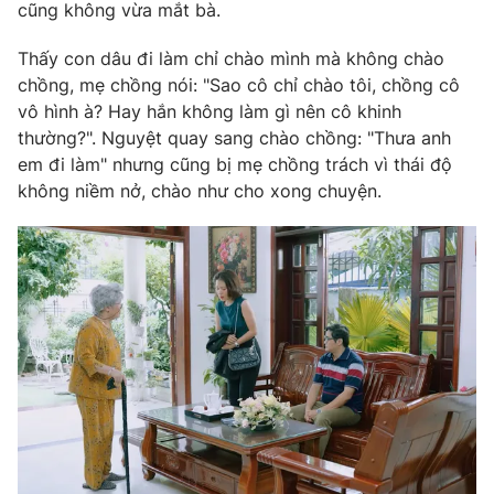
cũng không vừa mắt bà.
Ðiện thoại Thời báo VTV:
024.66 897 897
Email:
toasoan@vtv.vn
Thấy con dâu đi làm chỉ chào mình mà không chào
Liên hệ quảng cáo:
024-7300.7108
chồng, mẹ chồng nói: "Sao cô chỉ chào tôi, chồng cô
vô hình à? Hay hắn không làm gì nên cô khinh
thường?". Nguyệt quay sang chào chồng: "Thưa anh
em đi làm" nhưng cũng bị mẹ chồng trách vì thái độ
không niềm nở, chào như cho xong chuyện.
® Cấm sao chép dưới mọi hình thức nếu không có sự chấp
thuận bằng văn bản. Ghi rõ nguồn VTV.vn khi phát hành lại
thông tin từ website này.