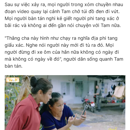
Sau sự việc xảy ra, mọi người trong xóm chuyền nhau
Photo
Infographic
đoạn video quay lại cảnh Tam chở túi đồ đen đi vứt.
Mọi người bàn tán nghi kẻ giết người phi tang xác ở
bãi rác và không ai đến gần nói chuyện với Tam nữa.
Video
Shorts video
"Thằng cha này hình như chạy ra nghĩa địa phi tang
VTV Money
VTV Thể thao
giấu xác. Nghe nói người này mới đi tù ra đó. Mọi
người đừng đi xe ôm của hắn nữa không có ngày đi
mà không có ngày về đó", người dân sống quanh Tam
VTV Sức khoẻ
Bất động sản
bàn tán.
Thị trường 24h
Tấm lòng Việt
VTV4
Vươn mình bằng AI
VTV9
VTV8
Liên hệ tòa soạn
English