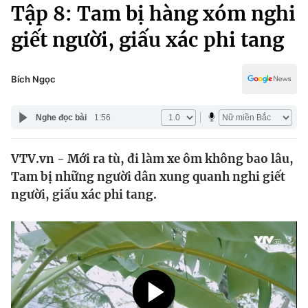
Chính trị
Tập 8: Tam bị hàng xóm nghi
Truyền hình
giết người, giấu xác phi tang
Văn hóa - Giải trí
Xã hội
Y tế
Đời sống
Bích Ngọc
Pháp luật
Công nghệ
Giáo dục
Nghe đọc bài
1:56
Y tế
VTV.vn - Mới ra tù, đi làm xe ôm không bao lâu,
Thế giới
Tam bị những người dân xung quanh nghi giết
Tin tức
người, giấu xác phi tang.
Kinh tế
Thế giới đó đây
Tài chính
Dữ liệu và đời sống
Câu chuyện quốc tế
Thị trường
Truyền hình
Góc doanh nghiệp