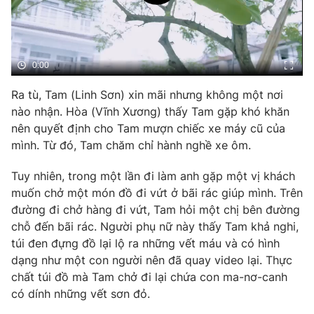
Phim VTV
Giải trí
Hậu trường
Điện ảnh
Đời sống
Nhân vật
0:00
Âm nhạc
Du lịch
Khán giả
Ra tù, Tam (Linh Sơn) xin mãi nhưng không một nơi
Giáo dục
Sao
nào nhận. Hòa (Vĩnh Xương) thấy Tam gặp khó khăn
Làm đẹp
Giải sao mai
Tuyển sinh
nên quyết định cho Tam mượn chiếc xe máy cũ của
Công nghệ
Chất lượng cuộc sống
mình. Từ đó, Tam chăm chỉ hành nghề xe ôm.
Học trực tuyến
Hitech Công nghệ tương lai
Tuy nhiên, trong một lần đi làm anh gặp một vị khách
Giao lưu trực tuyến
muốn chở một món đồ đi vứt ở bãi rác giúp mình. Trên
Sản phẩm
đường đi chở hàng đi vứt, Tam hỏi một chị bên đường
Lịch phát sóng
Thị trường
chỗ đến bãi rác. Người phụ nữ này thấy Tam khả nghi,
túi đen đựng đồ lại lộ ra những vết máu và có hình
Tư vấn
dạng như một con người nên đã quay video lại. Thực
Chuyên mục khác
chất túi đồ mà Tam chở đi lại chứa con ma-nơ-canh
có dính những vết sơn đỏ.
Emagazine
Podcast