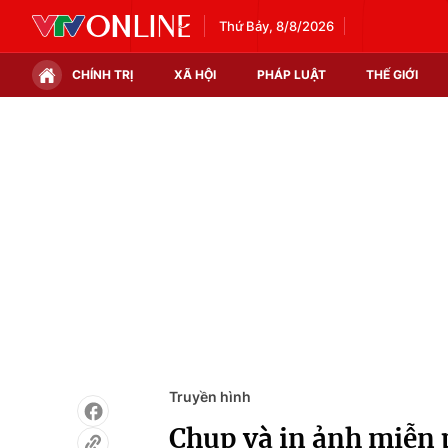
Thứ Bảy, 8/8/2026
CHÍNH TRỊ
XÃ HỘI
PHÁP LUẬT
THẾ GIỚI
Chính trị
Xã hội
Thế giới
Kinh tế
Tin tức
Tài chính
Thế giới đó đây
Thị trường
Câu chuyện quốc tế
Góc doanh nghiệp
Dữ liệu và đời sống
Truyền hình
Chụp và in ảnh miễn 