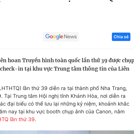
Góc ảnh
Giáo dục
Công nghệ
Chia sẻ
Tuyển sinh
Hitech Công ng
Học trực tuyến
Sản phẩm
iên hoan Truyền hình toàn quốc lần thứ 39 được chụ
g
Thị trường
 check-in tại khu vực Trung tâm thông tin của Liên
Tư vấn
LHTHTQ) lần thứ 39 diễn ra tại thành phố Nha Trang,
. Tại Trung tâm Hội nghị tỉnh Khánh Hòa, nơi diễn ra
ác đại biểu có thể lưu lại những kỷ niệm, khoảnh khắc
năm nay tại khu vực booth chụp ảnh của Canon, nằm
TQ lần thứ 39
.