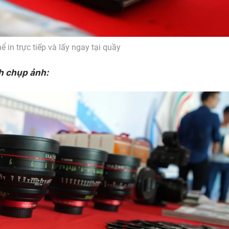
ể in trực tiếp và lấy ngay tại quầy
h chụp ảnh: