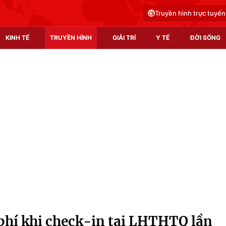
Truyền hình trực tuyến
KINH TẾ
TRUYỀN HÌNH
GIẢI TRÍ
Y TẾ
ĐỜI SỐNG
Pháp luật
Y tế
Truyền hình
Multimedia
Phim VTV
Video
Hậu trường
Shorts video
Nhân vật
Podcast
Khán giả
EMagazine
Giải sao mai
Photo
phí khi check-in tại LHTHTQ lần
Infographic