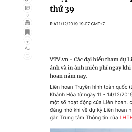
thứ 39
0
P.V
11/12/2019 19:07 GMT+7
Giải trí
Đời sống
Điện ảnh
Du lịch
Âm nhạc
Làm đẹp
VTV.vn - Các đại biểu tham dự L
Sao
Chất lượng cuộc sốn
ảnh và in ảnh miễn phí ngay khi
hoan năm nay.
Liên hoan Truyền hình toàn quốc (
Khánh Hòa từ ngày 11 - 14/12/2019
một số hoạt động của Liên hoan, c
đáng nhớ khi về dự kỳ Liên hoan 
gần Trung tâm Thông tin của
LHTH