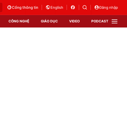
Cổng thông tin
English
Đăng nhập
CÔNG NGHỆ
GIÁO DỤC
VIDEO
PODCAST
VTV Money
VTV Thể thao
VTV Sức khoẻ
Bất động sản
Thị trường 24h
Tấm lòng Việt
Vươn mình bằng AI
VTV4
VTV8
VTV9
Lịch phát sóng
Giao lưu trực tuyến
Sự kiện