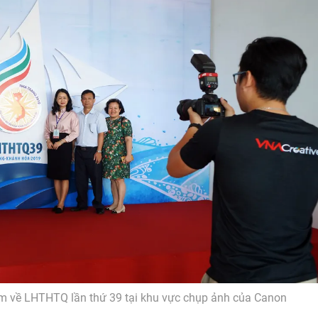
niệm về LHTHTQ lần thứ 39 tại khu vực chụp ảnh của Canon