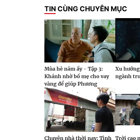
TIN CÙNG CHUYÊN MỤC
Mùa hè năm ấy - Tập 3:
Xu hướng
Khánh nhờ bố mẹ cho vay
ngành tr
vàng để giúp Phương
Chuyện nhà thời nay: Tình
Trời cao 