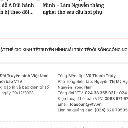
ụ dỗ A Dũi hành
Minh - Lâm Nguyễn thắng
n bị theo dõi...
nghẹt thở sau câu hỏi phụ
UẬT
THẾ GIỚI
KINH TẾ
TRUYỀN HÌNH
GIẢI TRÍ
Y TẾ
ĐỜI SỐNG
CÔNG NG
Đài Truyền hình Việt Nam
Tổng Biên tập:
Vũ Thanh Thủy
hời báo VTV
Phó Tổng Biên tập:
Nguyễn Thị Mỹ Hạ
g báo in và báo điện tử số
Nguyễn Trọng Ninh
 ngày 29/12/2023
Tổng đài VTV:
024.38 355 931 - 024
Ðiện thoại Thời báo VTV:
0988 671 6
Email:
toasoan@vtv.vn
Liên hệ quảng cáo:
(024) 626 79595