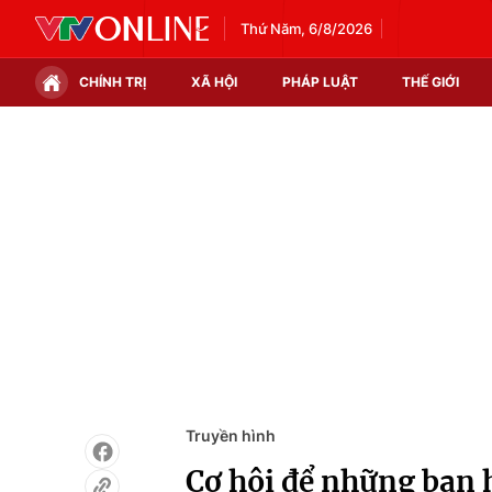
Thứ Năm, 6/8/2026
CHÍNH TRỊ
XÃ HỘI
PHÁP LUẬT
THẾ GIỚI
Chính trị
Xã hội
Thế giới
Kinh tế
Tin tức
Tài chính
Thế giới đó đây
Thị trường
Câu chuyện quốc tế
Góc doanh nghiệp
Dữ liệu và đời sống
Truyền hình
Cơ hội để những bạn