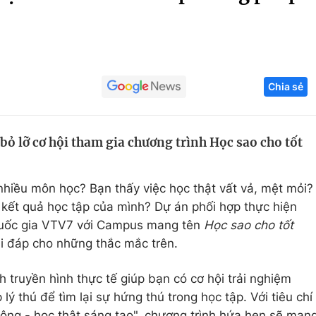
Góc ảnh
Giáo dục
Công nghệ
Chia sẻ
Tuyển sinh
Hitech Công ng
Học trực tuyến
Sản phẩm
bỏ lỡ cơ hội tham gia chương trình Học sao cho tốt
g
Thị trường
Tư vấn
hiều môn học? Bạn thấy việc học thật vất vả, mệt mỏi?
 quả học tập của mình? Dự án phối hợp thực hiện
c Quốc gia VTV7 với Campus mang tên
Học sao cho tốt
giải đáp cho những thắc mắc trên.
h truyền hình thực tế giúp bạn có cơ hội trải nghiệm
ý thú để tìm lại sự hứng thú trong học tập. Với tiêu chí
ng - học thật sáng tạo", chương trình hứa hẹn sẽ man