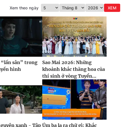
Xem theo ngày
XEM
 “lấn sân” trong
Sao Mai 2026: Những
uyền hình
khoảnh khắc thăng hoa của
thí sinh ở vòng Tuyển...
nguyên xanh - Tập
Úm ba la ra chữ gì: Khắc