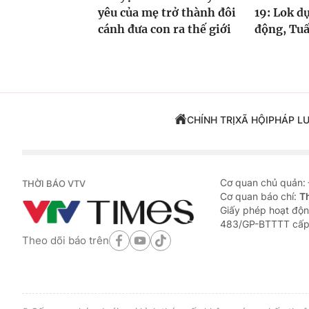
yêu của mẹ trở thành đôi
19: Lok d
cánh đưa con ra thế giới
động, Tuấ
CHÍNH TRỊ
XÃ HỘI
PHÁP L
Cơ quan chủ quản:
THỜI BÁO VTV
Cơ quan báo chí:
T
Giấy phép hoạt độn
483/GP-BTTTT cấp
Theo dõi báo trên