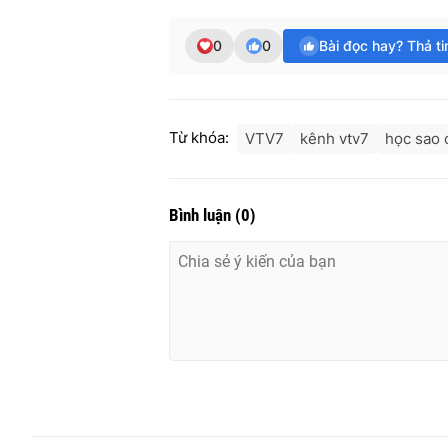
0
0
Bài đọc hay? Thả t
Từ khóa:
VTV7
kênh vtv7
học sao 
Bình luận
(
0
)