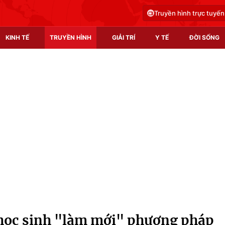
Truyền hình trực tuyến
KINH TẾ
TRUYỀN HÌNH
GIẢI TRÍ
Y TẾ
ĐỜI SỐNG
Pháp luật
Y tế
Truyền hình
Multimedia
Phim VTV
Video
Hậu trường
Shorts video
Nhân vật
Podcast
Khán giả
EMagazine
Giải sao mai
Photo
 học sinh "làm mới" phương pháp
Infographic