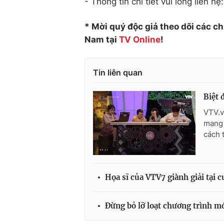
- Thông tin chi tiết vui lòng liên 
* Mời quý độc giả theo dõi các c
Nam tại
TV Online
!
Tin liên quan
Biệt 
VTV.v
mang 
cách t
Họa sĩ của VTV7 giành giải tại 
Đừng bỏ lỡ loạt chương trình m