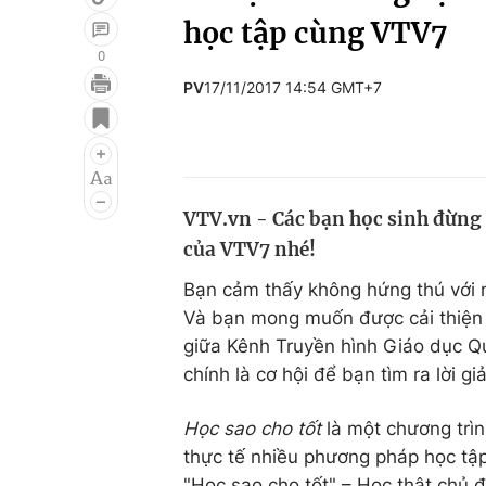
học tập cùng VTV7
0
PV
17/11/2017 14:54 GMT+7
Giải trí
Đời sống
Điện ảnh
Du lịch
Âm nhạc
Làm đẹp
VTV.vn - Các bạn học sinh đừng 
Sao
Chất lượng cuộc sốn
của VTV7 nhé!
Bạn cảm thấy không hứng thú với n
Và bạn mong muốn được cải thiện kết
giữa Kênh Truyền hình Giáo dụ
chính là cơ hội để bạn tìm ra lời 
Học sao cho tốt
là một chương trìn
thực tế nhiều phương pháp học tập l
"Học sao cho tốt" – Học thật chủ độ