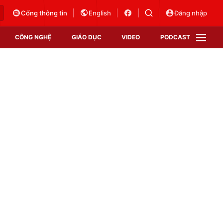
Cổng thông tin
English
Đăng nhập
CÔNG NGHỆ
GIÁO DỤC
VIDEO
PODCAST
VTV Money
VTV Thể thao
VTV Sức khoẻ
Bất động sản
Thị trường 24h
Tấm lòng Việt
Vươn mình bằng AI
VTV4
VTV8
VTV9
Lịch phát sóng
Giao lưu trực tuyến
Sự kiện