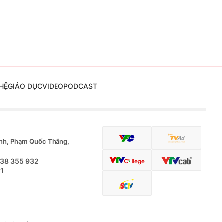
HỆ
GIÁO DỤC
VIDEO
PODCAST
nh, Phạm Quốc Thắng,
.38 355 932
71