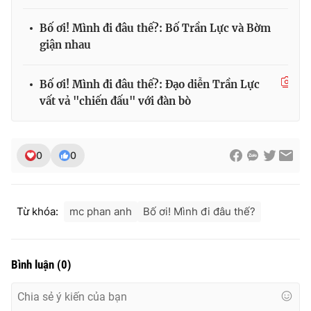
Bố ơi! Mình đi đâu thế?: Bố Trần Lực và Bờm
giận nhau
THỜI BÁO VTV
Bố ơi! Mình đi đâu thế?: Đạo diễn Trần Lực
vất vả "chiến đấu" với đàn bò
Theo dõi báo trên
0
0
Cơ quan chủ quản:
Đài Truyền hình Việt Nam
Cơ quan báo chí:
Thời báo VTV
Từ khóa:
mc phan anh
Bố ơi! Mình đi đâu thế?
Giấy phép hoạt động báo in và báo điện tử số 483/GP-BTTTT
cấp ngày 29/12/2023
Tổng Biên tập:
Vũ Thanh Thủy
Bình luận
(
0
)
Phó Tổng Biên tập:
Nguyễn Thị Mỹ Hạnh, Phạm Quốc Thắng,
Nguyễn Trọng Ninh
Tổng đài VTV:
024.38 355 931 - 024.38 355 932