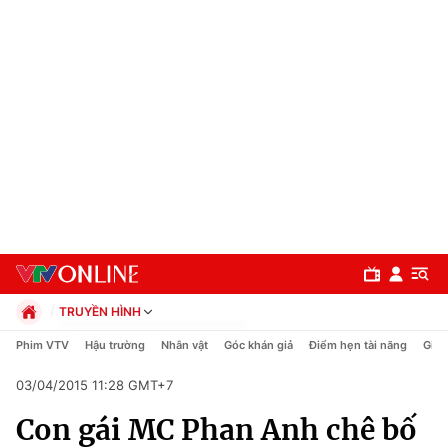
TRUYỀN HÌNH
Chính trị
Phim VTV
Hậu trường
Nhân vật
Góc khán giả
Điểm hẹn tài năng
Giải
Xã hội
03/04/2015 11:28 GMT+7
Pháp luật
Chuyên mục
Kinh tế
Con gái MC Phan Anh chê bố
Thể thao