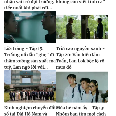
nhận vai trò đội trưởng,
không còn viết tình ca"
tiếc nuối khi phải rời...
Lửa trắng - Tập 15:
Trời cao nguyên xanh -
Trường nổ dẫn "ghẹ" đi
Tập 20: Vân hiểu lầm
thăm xưởng sản xuất ma
Tuấn, Lan Lok bộc lộ rõ
tuý, Lan ngỏ lời với...
mưu đồ
Kinh nghiệm chuyển đổi
Mùa hè năm ấy - Tập 3:
số tại Đài Hồ Nam và
Nhóm bạn tìm mọi cách