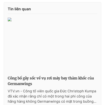
Photo
Infographic
Tin liên quan
Video
Shorts video
VTV Money
VTV Thể thao
VTV Sức khoẻ
Bất động sản
Thị trường 24h
Tấm lòng Việt
VTV4
Vươn mình bằng AI
Công bố gây sốc về vụ rơi máy bay thảm khốc của
Germanwings
VTV9
VTV8
VTV.vn - Công tố viên quốc gia Đức Christoph Kumpa
đã xác nhận rằng chỉ có một trong hai phi công của
hãng hàng không Germanwings có mặt trong buồng...
Liên hệ tòa soạn
English