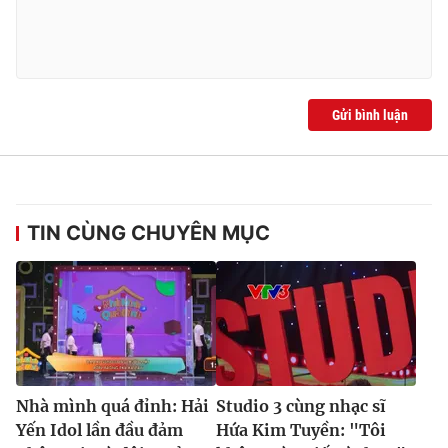
Ðiện thoại Thời báo VTV:
024.66 897 897
Email:
toasoan@vtv.vn
Liên hệ quảng cáo:
024-7300.7108
Gửi bình luận
TIN CÙNG CHUYÊN MỤC
® Cấm sao chép dưới mọi hình thức nếu không có sự chấp
thuận bằng văn bản. Ghi rõ nguồn VTV.vn khi phát hành lại
thông tin từ website này.
Nhà mình quá đỉnh: Hải
Studio 3 cùng nhạc sĩ
Yến Idol lần đầu đảm
Hứa Kim Tuyền: "Tôi