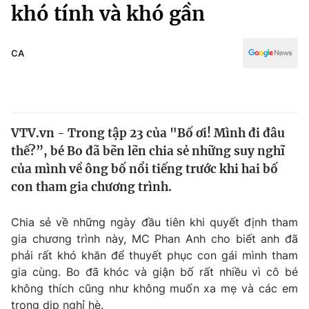
Chính trị
khó tính và khó gần
Truyền hình
Văn hóa - Giải trí
Xã hội
Y tế
CA
Đời sống
Pháp luật
Công nghệ
Giáo dục
Y tế
VTV.vn - Trong tập 23 của "Bố ơi! Mình đi đâu
thế?”, bé Bo đã bẽn lẽn chia sẻ những suy nghĩ
Thế giới
của mình về ông bố nổi tiếng trước khi hai bố
con tham gia chương trình.
Tin tức
Kinh tế
Thế giới đó đây
Chia sẻ về những ngày đầu tiên khi quyết định tham
Tài chính
gia chương trình này, MC Phan Anh cho biết anh đã
Dữ liệu và đời sống
Câu chuyện quốc tế
phải rất khó khăn để thuyết phục con gái mình tham
Thị trường
gia cùng. Bo đã khóc và giận bố rất nhiều vì cô bé
Truyền hình
Góc doanh nghiệp
không thích cũng như không muốn xa mẹ và các em
trong dịp nghỉ hè.