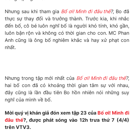
Phim VTV
Giải trí
Nhưng sau khi tham gia
Bố ơi! Mình đi đâu thế
?
, Bo đã
Hậu trường
thực sự thay đổi và trưởng thành. Trước kia, khi nhắc
Điện ảnh
Đời sống
Nhân vật
đến bố, cô bé luôn nghĩ bố là người khó tính, khó gần,
Âm nhạc
luôn bận rộn và không có thời gian cho con. MC Phan
Du lịch
Khán giả
Anh cũng là ông bố nghiêm khắc và hay xử phạt con
Giáo dục
Sao
nhất.
Làm đẹp
Giải sao mai
Tuyển sinh
Công nghệ
Chất lượng cuộc sống
Học trực tuyến
Hitech Công nghệ tương lai
Giao lưu trực tuyến
Nhưng trong tập mới nhất của
Bố ơi! Mình đi đâu thế
?
,
Sản phẩm
hai bố con đã có khoảng thời gian tâm sự với nhau,
đây cũng là lần đầu tiên Bo hồn nhiên nói những suy
Lịch phát sóng
Thị trường
nghĩ của mình về bố.
Tư vấn
Mời quý vị khán giả đón xem tập 23 của
Bố ơi! Mình đi
Chuyên mục khác
đâu thế
?, được phát sóng vào 12h trưa thứ 7 (4/4)
Emagazine
Podcast
trên VTV3.