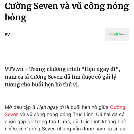
Chính trị
Cường Seven và vũ công nóng
Truyền hình
bỏng
Văn hóa - Giải trí
Xã hội
Y tế
Đời sống
PV
Pháp luật
Công nghệ
Giáo dục
Y tế
VTV.vn - Trong chương trình "Hẹn ngay đi",
Thế giới
nam ca sĩ Cường Seven đã tìm được cô gái lý
Tin tức
tưởng cho buổi hẹn hò thú vị.
Kinh tế
Thế giới đó đây
Tài chính
Dữ liệu và đời sống
Mở đầu tập 8
Hẹn ngay đi
là buổi hẹn hò giữa
Cường
Câu chuyện quốc tế
Thị trường
Seven
và vũ công nóng bỏng Trúc Linh. Cả hai đã có
cuộc gặp gỡ trong tập trước, dù Trúc Linh không biết
Truyền hình
Góc doanh nghiệp
nhiều về Cường Seven nhưng vẫn được nam ca sĩ lựa