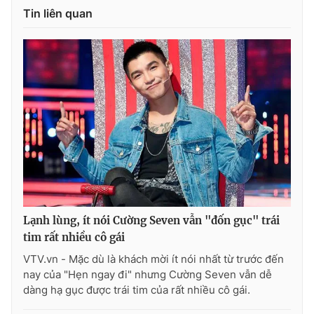
Tin liên quan
THỜI BÁO VTV
Theo dõi báo trên
Cơ quan chủ quản:
Đài Truyền hình Việt Nam
Cơ quan báo chí:
Thời báo VTV
Giấy phép hoạt động báo in và báo điện tử số 483/GP-BTTTT
Lạnh lùng, ít nói Cường Seven vẫn "đốn gục" trái
cấp ngày 29/12/2023
tim rất nhiều cô gái
Tổng Biên tập:
Vũ Thanh Thủy
VTV.vn - Mặc dù là khách mời ít nói nhất từ trước đến
Phó Tổng Biên tập:
Nguyễn Thị Mỹ Hạnh, Phạm Quốc Thắng,
nay của "Hẹn ngay đi" nhưng Cường Seven vẫn dễ
Nguyễn Trọng Ninh
dàng hạ gục được trái tim của rất nhiều cô gái.
Tổng đài VTV:
024.38 355 931 - 024.38 355 932