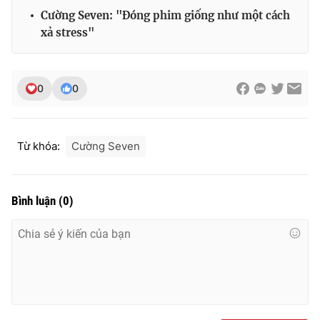
Ðiện thoại Thời báo VTV:
024.66 897 897
Cường Seven: "Đóng phim giống như một cách
Email:
toasoan@vtv.vn
xả stress"
Liên hệ quảng cáo:
024-7300.7108
0
0
Từ khóa:
Cường Seven
Bình luận
(
0
)
® Cấm sao chép dưới mọi hình thức nếu không có sự chấp
thuận bằng văn bản. Ghi rõ nguồn VTV.vn khi phát hành lại
thông tin từ website này.