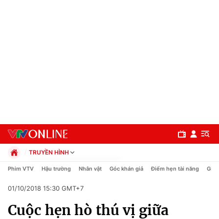
TRUYỀN HÌNH
Chính trị
Phim VTV
Hậu trường
Nhân vật
Góc khán giả
Điểm hẹn tài năng
Giải
Xã hội
01/10/2018 15:30 GMT+7
Pháp luật
Chuyên mục
Kinh tế
Cuộc hẹn hò thú vị giữa
Thể thao