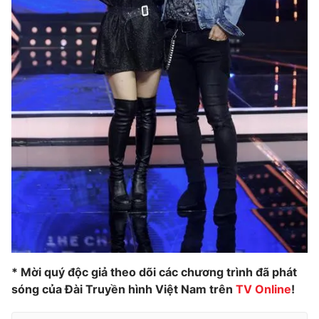
Photo
Infographic
Video
Shorts video
VTV Money
VTV Thể thao
VTV Sức khoẻ
Bất động sản
Thị trường 24h
Tấm lòng Việt
VTV4
Vươn mình bằng AI
VTV9
VTV8
* Mời quý độc giả theo dõi các chương trình đã phát
sóng của Đài Truyền hình Việt Nam trên
TV Online
!
Liên hệ tòa soạn
English