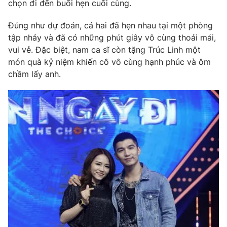
Phim VTV
chọn đi đến buổi hẹn cuối cùng.
Giải trí
Hậu trường
Đúng như dự đoán, cả hai đã hẹn nhau tại một phòng
Điện ảnh
tập nhảy và đã có những phút giây vô cùng thoải mái,
Đời sống
Nhân vật
vui vẻ. Đặc biệt, nam ca sĩ còn tặng Trúc Linh một
Âm nhạc
Du lịch
món quà kỷ niệm khiến cô vô cùng hạnh phúc và ôm
Khán giả
Giáo dục
Sao
chầm lấy anh.
Làm đẹp
Giải sao mai
Tuyển sinh
Công nghệ
Chất lượng cuộc sống
Học trực tuyến
Hitech Công nghệ tương lai
Giao lưu trực tuyến
Sản phẩm
Lịch phát sóng
Thị trường
Tư vấn
Chuyên mục khác
Emagazine
Podcast