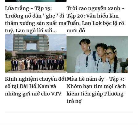
Lửa trắng - Tập 15:
Trời cao nguyên xanh -
Trường nổ dẫn "ghẹ" đi
Tập 20: Vân hiểu lầm
thăm xưởng sản xuất ma
Tuấn, Lan Lok bộc lộ rõ
tuý, Lan ngỏ lời với...
mưu đồ
Kinh nghiệm chuyển đổi
Mùa hè năm ấy - Tập 3:
số tại Đài Hồ Nam và
Nhóm bạn tìm mọi cách
những gợi mở cho VTV
kiếm tiền giúp Phương
trả nợ