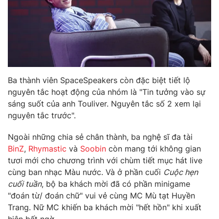
Ba thành viên SpaceSpeakers còn đặc biệt tiết lộ
nguyên tắc hoạt động của nhóm là "Tin tưởng vào sự
sáng suốt của anh Touliver. Nguyên tắc số 2 xem lại
nguyên tắc trước".
Ngoài những chia sẻ chân thành, ba nghệ sĩ đa tài
BinZ
,
Rhymastic
và
Soobin
còn mang tới không gian
tươi mới cho chương trình với chùm tiết mục hát live
cùng ban nhạc Màu nước. Và ở phần cuối
Cuộc hẹn
cuối tuần
, bộ ba khách mời đã có phần minigame
"đoán từ/ đoán chữ" vui vẻ cùng MC Mù tạt Huyền
Trang. Nữ MC khiến ba khách mời "hết hồn" khi xuất
hiện bất ngờ.