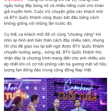
Phim VTV
Giải trí
ngẫu hứng đầy bùng nổ và nhiều tiếng cười cho khán
Hậu trường
giả truyền hình. Cuộc trò chuyện giữa các khách mời
Điện ảnh
và BTV Quốc Khánh cũng được bắt đầu bằng cách
Đời sống
Nhân vật
không giống với những lần trước đó.
Âm nhạc
Du lịch
Khán giả
Giáo dục
Cụ thể, ca khách mời đã vô cùng "choáng váng" khi
Sao
Làm đẹp
nhìn lại hình ảnh bản thân cách đây nhiều năm, nhưng
Giải sao mai
Tuyển sinh
rồi chủ đề giao lưu lại bất ngờ được BTV Quốc Khánh
Công nghệ
Chất lượng cuộc sống
chuyển hướng sang... bóng đá. BTV Quốc Khánh thú
Học trực tuyến
nhận đây là chương trình mang đến cho anh nhiều sức
Hitech Công nghệ tương lai
Giao lưu trực tuyến
ép nhất khi có cơ hội phỏng vấn ba gương mặt sở hữu
Sản phẩm
lượng fan đông đảo trong cộng đồng Rap Việt.
Lịch phát sóng
Thị trường
Tư vấn
Chuyên mục khác
Emagazine
Podcast