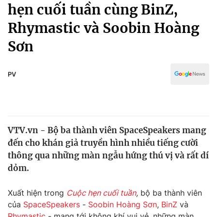
Chính trị
hẹn cuối tuần cùng BinZ,
Truyền hình
Rhymastic và Soobin Hoàng
Văn hóa - Giải trí
Xã hội
Y tế
Sơn
Đời sống
Pháp luật
Công nghệ
Giáo dục
PV
Y tế
Thế giới
VTV.vn - Bộ ba thành viên SpaceSpeakers mang
Tin tức
đến cho khán giả truyền hình nhiều tiếng cười
Kinh tế
Thế giới đó đây
thông qua những màn ngẫu hứng thú vị và rất dí
Tài chính
dỏm.
Dữ liệu và đời sống
Câu chuyện quốc tế
Thị trường
Xuất hiện trong
Cuộc hẹn cuối tuần
,
bộ ba thành viên
Truyền hình
Góc doanh nghiệp
của
SpaceSpeakers
-
Soobin Hoàng Sơn
,
BinZ
và
Rhymastic
- mang tới không khí vui vẻ, những màn