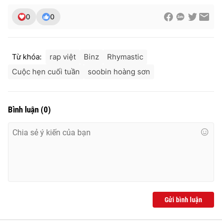
0
0
Từ khóa:
rap việt
Binz
Rhymastic
Cuộc hẹn cuối tuần
soobin hoàng sơn
Bình luận
(
0
)
Gửi bình luận