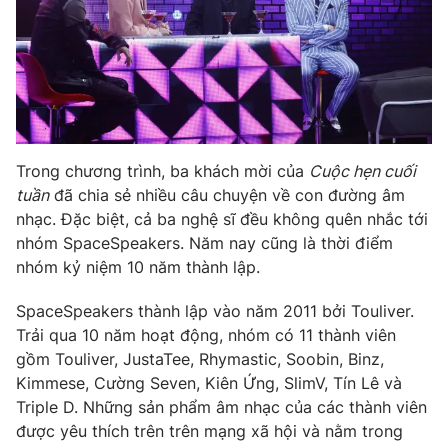
Photo
Infographic
Video
Shorts video
VTV Money
VTV Thể thao
Trong chương trình, ba khách mời của
Cuộc hẹn cuối
tuần
đã chia sẻ nhiều câu chuyện về con đường âm
VTV Sức khoẻ
Bất động sản
nhạc. Đặc biệt, cả ba nghệ sĩ đều không quên nhắc tới
nhóm SpaceSpeakers. Năm nay cũng là thời điểm
Thị trường 24h
Tấm lòng Việt
nhóm kỷ niệm 10 năm thành lập.
SpaceSpeakers thành lập vào năm 2011 bởi Touliver.
VTV4
Vươn mình bằng AI
Trải qua 10 năm hoạt động, nhóm có 11 thành viên
gồm Touliver, JustaTee, Rhymastic, Soobin, Binz,
VTV9
VTV8
Kimmese, Cường Seven, Kiên Ứng, SlimV, Tín Lê và
Triple D. Những sản phẩm âm nhạc của các thành viên
được yêu thích trên trên mạng xã hội và nằm trong
Liên hệ tòa soạn
English