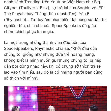
danh sách Trending trên Youtube Việt Nam như Big
Cityboi (Touliver x Binz), sự trở lại của Soobin với EP
The Playah, hay Thằng điên (JustaTee), Yêu 5
(Rhymastic)... Tư duy âm nhạc hiện đại cùng sự đầu tư
THỜI BÁO VTV
nghiêm túc, chỉn chu của SpaceSpeakers đã giúp
nhóm chinh phục khán giả.
Theo dõi báo trên
Là một trong những thành viên đầu tiên của
SpaceSpeakers, Rhymastic chia sẻ: "Khởi đầu của
Cơ quan chủ quản:
Đài Truyền hình Việt Nam
chúng tôi giống như những đứa trẻ hoang mang,
không biết là mình muốn gì. Nhưng chúng tôi bị hấp
Cơ quan báo chí:
Thời báo VTV
dẫn bởi dòng nhạc này, khi có chung sở thích thì sẽ
Giấy phép hoạt động báo in và báo điện tử số 483/GP-BTTTT
lao vào tìm hiểu, sau đó là có những người bạn cùng
cấp ngày 29/12/2023
sở thích với mình".
Tổng Biên tập:
Vũ Thanh Thủy
Phó Tổng Biên tập:
Nguyễn Thị Mỹ Hạnh, Phạm Quốc Thắng,
Nguyễn Trọng Ninh
Tổng đài VTV:
024.38 355 931 - 024.38 355 932
Ðiện thoại Thời báo VTV:
024.66 897 897