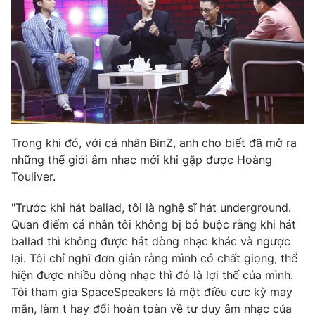
Email:
toasoan@vtv.vn
Liên hệ quảng cáo:
024-7300.7108
Trong khi đó, với cá nhân BinZ, anh cho biết đã mở ra
những thế giới âm nhạc mới khi gặp được Hoàng
Touliver.
"Trước khi hát ballad, tôi là nghệ sĩ hát underground.
® Cấm sao chép dưới mọi hình thức nếu không có sự chấp
Quan điểm cá nhân tôi không bị bó buộc rằng khi hát
thuận bằng văn bản. Ghi rõ nguồn VTV.vn khi phát hành lại
ballad thì không được hát dòng nhạc khác và ngược
thông tin từ website này.
lại. Tôi chỉ nghĩ đơn giản rằng mình có chất giọng, thể
hiện được nhiều dòng nhạc thì đó là lợi thế của mình.
Tôi tham gia SpaceSpeakers là một điều cực kỳ may
mắn, làm t hay đổi hoàn toàn về tư duy âm nhạc của