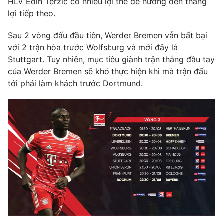
HLV Edin Terzic có nhiều lợi thế để hướng đến thắng
lợi tiếp theo.
Sau 2 vòng đấu đầu tiên, Werder Bremen vẫn bất bại
với 2 trận hòa trước Wolfsburg và mới đây là
THỜI BÁO VTV
Stuttgart. Tuy nhiên, mục tiêu giành trận thắng đầu tay
của Werder Bremen sẽ khó thực hiện khi mà trận đấu
Theo dõi báo trên
tới phải làm khách trước Dortmund.
Cơ quan chủ quản:
Đài Truyền hình Việt Nam
Cơ quan báo chí:
Thời báo VTV
Giấy phép hoạt động báo in và báo điện tử số 483/GP-BTTTT
cấp ngày 29/12/2023
Tổng Biên tập:
Vũ Thanh Thủy
Phó Tổng Biên tập:
Nguyễn Thị Mỹ Hạnh, Phạm Quốc Thắng,
Nguyễn Trọng Ninh
Tổng đài VTV:
024.38 355 931 - 024.38 355 932
Ðiện thoại Thời báo VTV:
024.66 897 897