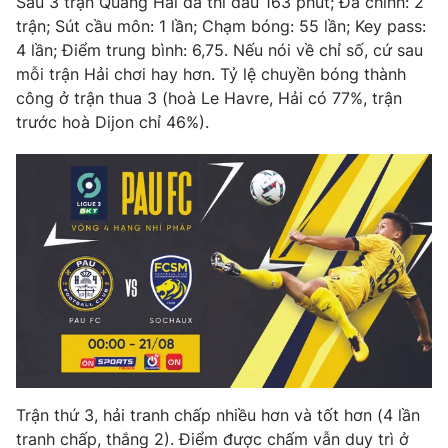
Sau 3 trận Quang Hải đã thi đấu 163 phút; Đá chính: 2
trận; Sút cầu môn: 1 lần; Chạm bóng: 55 lần; Key pass:
4 lần; Điểm trung bình: 6,75. Nếu nói về chỉ số, cứ sau
mỗi trận Hải chơi hay hơn. Tỷ lệ chuyền bóng thành
công ở trận thua 3 (hoà Le Havre, Hải có 77%, trận
trước hoà Dijon chỉ 46%).
Trận thứ 3, hải tranh chấp nhiều hơn và tốt hơn (4 lần
tranh chấp, thắng 2). Điểm được chấm vẫn duy trì ở