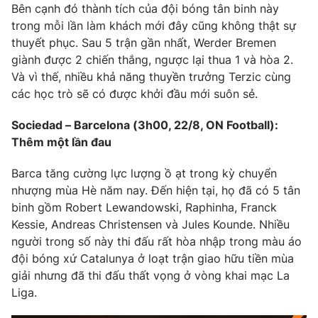
Email:
toasoan@vtv.vn
Bên cạnh đó thành tích của đội bóng tân binh này
Liên hệ quảng cáo:
024-7300.7108
trong mỗi lần làm khách mới đây cũng không thật sự
thuyết phục. Sau 5 trận gần nhất, Werder Bremen
giành được 2 chiến thắng, ngược lại thua 1 và hòa 2.
Và vì thế, nhiều khả năng thuyền trưởng Terzic cùng
các học trò sẽ có được khởi đầu mới suôn sẻ.
Sociedad – Barcelona (3h00, 22/8, ON Football):
Thêm một lần đau
Barca tăng cường lực lượng ồ ạt trong kỳ chuyển
nhượng mùa Hè năm nay. Đến hiện tại, họ đã có 5 tân
binh gồm Robert Lewandowski, Raphinha, Franck
® Cấm sao chép dưới mọi hình thức nếu không có sự chấp
Kessie, Andreas Christensen và Jules Kounde. Nhiều
thuận bằng văn bản. Ghi rõ nguồn VTV.vn khi phát hành lại
người trong số này thi đấu rất hòa nhập trong màu áo
thông tin từ website này.
đội bóng xứ Catalunya ở loạt trận giao hữu tiền mùa
giải nhưng đã thi đấu thất vọng ở vòng khai mạc La
Liga.