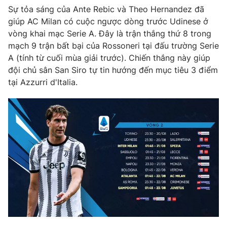
Phim VTV
Sự tỏa sáng của Ante Rebic và Theo Hernandez đã
Giải trí
giúp AC Milan có cuộc ngược dòng trước Udinese ở
Hậu trường
Điện ảnh
vòng khai mạc Serie A. Đây là trận thắng thứ 8 trong
Đời sống
Nhân vật
mạch 9 trận bất bại của Rossoneri tại đấu trường Serie
Âm nhạc
A (tính từ cuối mùa giải trước). Chiến thắng này giúp
Du lịch
Khán giả
Giáo dục
đội chủ sân San Siro tự tin hướng đến mục tiêu 3 điểm
Sao
Làm đẹp
tại Azzurri d'Italia.
Giải sao mai
Tuyển sinh
Công nghệ
Chất lượng cuộc sống
Học trực tuyến
Hitech Công nghệ tương lai
Giao lưu trực tuyến
Sản phẩm
Lịch phát sóng
Thị trường
Tư vấn
Chuyên mục khác
Emagazine
Podcast