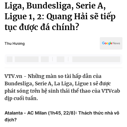
Chính trị
Liga, Bundesliga, Serie A,
Truyền hình
Ligue 1, 2: Quang Hải sẽ tiếp
Văn hóa - Giải trí
Xã hội
Y tế
tục được đá chính?
Đời sống
Pháp luật
Công nghệ
Giáo dục
Thu Hương
Y tế
Thế giới
VTV.vn - Những màn so tài hấp dẫn của
Tin tức
Bundesliga, Serie A, La Liga, Ligue 1 sẽ được
Kinh tế
Thế giới đó đây
phát sóng trên hệ sinh thái thể thao của VTVcab
Tài chính
dịp cuối tuần.
Dữ liệu và đời sống
Câu chuyện quốc tế
Thị trường
Atalanta - AC Milan (1h45, 22/8): Thách thức nhà vô
Truyền hình
Góc doanh nghiệp
địch?