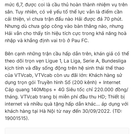
mức 6,7, được coi là cầu thủ hoàn thành nhiệm vụ trên
sân. Tuy nhiên, có vẻ yếu tố thể lực vẫn là điểm cần
cải thiện, vì chưa trận đấu nào Hải được đá 70 phút.
Nhưng dù chưa góp công vào bàn thắng nào, nhưng
Hải vẫn cho thấy tín hiệu tích cực trong khả năng hoà
nhập và khẳng định vai trò ở Pau FC.
Bên cạnh những trận cầu hấp dẫn trên, khán giả có thể
theo dõi trọn vẹn Ligue 1, La Liga, Serie A, Bundesliga
kịch tính và đầy sống động trên hệ sinh thái thể thao
của VTVcab, VTVcab còn ưu đãi lớn: Khách hàng sử
dụng trọn gói Truyền hình Số (200 kênh) + Internet
Cáp quang 140Mbps + 4G Siêu tốc chỉ 220.000 đồng/
tháng. VTVcab trang bị miễn phí đầu thu HD; Thiết bị
internet và nhiều quà tặng hấp dẫn khác… áp dụng với
khách hàng tại Hà Nội từ nay đến 30/09/2022. (TĐ:
19001515).