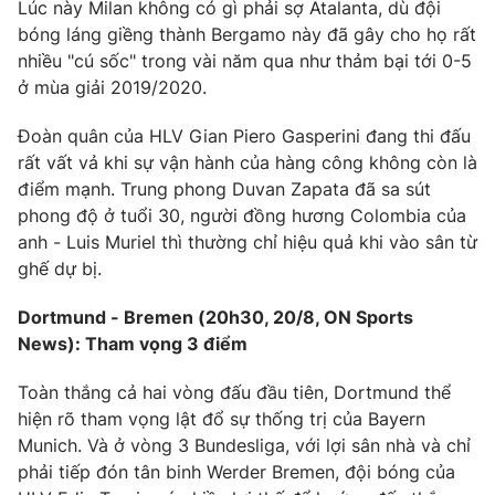
Lúc này Milan không có gì phải sợ Atalanta, dù đội
bóng láng giềng thành Bergamo này đã gây cho họ rất
Photo
Infographic
nhiều "cú sốc" trong vài năm qua như thảm bại tới 0-5
ở mùa giải 2019/2020.
Video
Shorts video
Đoàn quân của HLV Gian Piero Gasperini đang thi đấu
rất vất vả khi sự vận hành của hàng công không còn là
VTV Money
VTV Thể thao
điểm mạnh. Trung phong Duvan Zapata đã sa sút
phong độ ở tuổi 30, người đồng hương Colombia của
VTV Sức khoẻ
Bất động sản
anh - Luis Muriel thì thường chỉ hiệu quả khi vào sân từ
ghế dự bị.
Thị trường 24h
Tấm lòng Việt
Dortmund - Bremen (20h30, 20/8, ON Sports
News): Tham vọng 3 điểm
VTV4
Vươn mình bằng AI
Toàn thắng cả hai vòng đấu đầu tiên, Dortmund thể
hiện rõ tham vọng lật đổ sự thống trị của Bayern
VTV9
VTV8
Munich. Và ở vòng 3 Bundesliga, với lợi sân nhà và chỉ
phải tiếp đón tân binh Werder Bremen, đội bóng của
Liên hệ tòa soạn
English