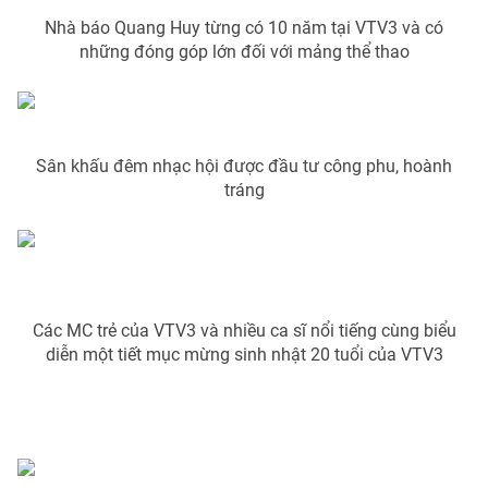
Nhà báo Quang Huy từng có 10 năm tại VTV3 và có
Photo
Infographic
những đóng góp lớn đối với mảng thể thao
Video
Shorts video
VTV Money
VTV Thể thao
Sân khấu đêm nhạc hội được đầu tư công phu, hoành
tráng
VTV Sức khoẻ
Bất động sản
Thị trường 24h
Tấm lòng Việt
Các MC trẻ của VTV3 và nhiều ca sĩ nổi tiếng cùng biểu
VTV4
Vươn mình bằng AI
diễn một tiết mục mừng sinh nhật 20 tuổi của VTV3
VTV9
VTV8
Liên hệ tòa soạn
English