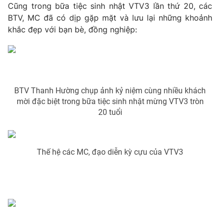
Phim VTV
Cũng trong bữa tiệc sinh nhật VTV3 lần thứ 20, các
Giải trí
BTV, MC đã có dịp gặp mặt và lưu lại những khoảnh
Hậu trường
khắc đẹp với bạn bè, đồng nghiệp:
Điện ảnh
Đời sống
Nhân vật
Âm nhạc
Du lịch
Khán giả
Giáo dục
Sao
Làm đẹp
Giải sao mai
Tuyển sinh
BTV Thanh Hường chụp ảnh kỷ niệm cùng nhiều khách
Công nghệ
Chất lượng cuộc sống
mời đặc biệt trong bữa tiệc sinh nhật mừng VTV3 tròn
Học trực tuyến
20 tuổi
Hitech Công nghệ tương lai
Giao lưu trực tuyến
Sản phẩm
Thế hệ các MC, đạo diễn kỳ cựu của VTV3
Lịch phát sóng
Thị trường
Tư vấn
Chuyên mục khác
Emagazine
Podcast