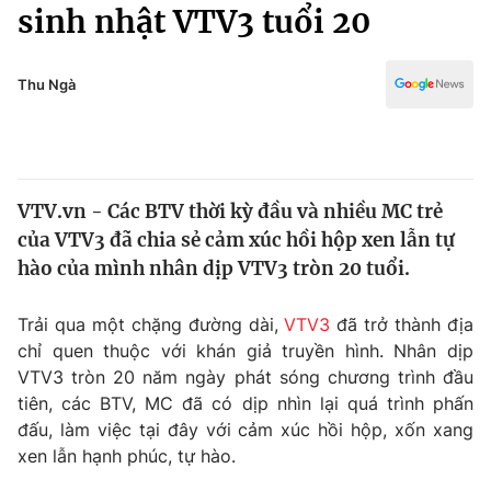
Chính trị
sinh nhật VTV3 tuổi 20
Truyền hình
Văn hóa - Giải trí
Xã hội
Y tế
Thu Ngà
Đời sống
Pháp luật
Công nghệ
Giáo dục
Y tế
VTV.vn - Các BTV thời kỳ đầu và nhiều MC trẻ
của VTV3 đã chia sẻ cảm xúc hồi hộp xen lẫn tự
Thế giới
hào của mình nhân dịp VTV3 tròn 20 tuổi.
Tin tức
Kinh tế
Trải qua một chặng đường dài,
VTV3
đã trở thành địa
Thế giới đó đây
chỉ quen thuộc với khán giả truyền hình. Nhân dịp
Tài chính
VTV3 tròn 20 năm ngày phát sóng chương trình đầu
Dữ liệu và đời sống
Câu chuyện quốc tế
tiên, các BTV, MC đã có dịp nhìn lại quá trình phấn
Thị trường
đấu, làm việc tại đây với cảm xúc hồi hộp, xốn xang
Truyền hình
xen lẫn hạnh phúc, tự hào.
Góc doanh nghiệp