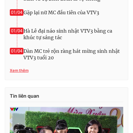
Ðiện thoại Thời báo VTV:
024.66 897 897
Email:
toasoan@vtv.vn
Gặp lại nữ MC đầu tiên của VTV3
01/04
Liên hệ quảng cáo:
024-7300.7108
Hà Lê đại náo sinh nhật VTV3 bằng ca
01/04
khúc tự sáng tác
Dàn MC trẻ rộn ràng hát mừng sinh nhật
01/04
VTV3 tuổi 20
Xem thêm
Tin liên quan
® Cấm sao chép dưới mọi hình thức nếu không có sự chấp
thuận bằng văn bản. Ghi rõ nguồn VTV.vn khi phát hành lại
thông tin từ website này.