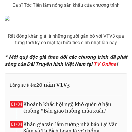
Ca sĩ Tóc Tiên làm nóng sân khấu của chương trình
THỜI BÁO VTV
Rất đông khán giả là những người gắn bó với VTV3 qua
từng thời kỳ có mặt tại bữa tiệc sinh nhật lần này
Theo dõi báo trên
* Mời quý độc giả theo dõi các chương trình đã phát
sóng của Đài Truyền hình Việt Nam tại
TV Online
!
Cơ quan chủ quản:
Đài Truyền hình Việt Nam
Cơ quan báo chí:
Thời báo VTV
20 năm VTV3
Dòng sự kiện:
Giấy phép hoạt động báo in và báo điện tử số 483/GP-BTTTT
cấp ngày 29/12/2023
Khoảnh khắc hội ngộ khó quên ở hậu
01/04
Tổng Biên tập:
Vũ Thanh Thủy
trường "Bản giao hưởng mùa xuân"
Phó Tổng Biên tập:
Nguyễn Thị Mỹ Hạnh, Phạm Quốc Thắng,
Nguyễn Trọng Ninh
Khán giả vẫn lầm tưởng nhà báo Lại Văn
01/04
Tổng đài VTV:
024.38 355 931 - 024.38 355 932
Sâm và Tạ Bích Loan là vợ chồng