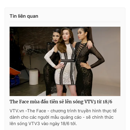
Ðiện thoại Thời báo VTV:
024.66 897 897
Email:
toasoan@vtv.vn
Tin liên quan
Liên hệ quảng cáo:
024-7300.7108
® Cấm sao chép dưới mọi hình thức nếu không có sự chấp
The Face mùa đầu tiên sẽ lên sóng VTV3 từ 18/6
thuận bằng văn bản. Ghi rõ nguồn VTV.vn khi phát hành lại
VTV.vn -The Face - chương trình truyền hình thực tế
thông tin từ website này.
dành cho các người mẫu quảng cáo - sẽ chính thức
lên sóng VTV3 vào ngày 18/6 tới.