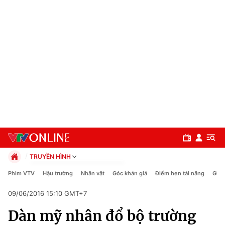
TRUYỀN HÌNH
Chính trị
Phim VTV
Hậu trường
Nhân vật
Góc khán giả
Điểm hẹn tài năng
Giải
Xã hội
09/06/2016 15:10 GMT+7
Pháp luật
Chuyên mục
Kinh tế
Dàn mỹ nhân đổ bộ trường
Thể thao