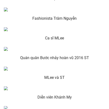
Photo
Infographic
Fashionista Trâm Nguyễn
Video
Shorts video
VTV Money
VTV Thể thao
Ca sĩ MLee
VTV Sức khoẻ
Bất động sản
Quán quân Bước nhảy hoàn vũ 2016 ST
Thị trường 24h
Tấm lòng Việt
MLee và ST
VTV4
Vươn mình bằng AI
VTV9
VTV8
Diễn viên Khánh My
Liên hệ tòa soạn
English