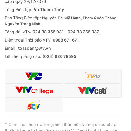
cấp ngày 29/12/2023
Tổng Biên tập:
Vũ Thanh Thủy
Phó Tổng Biên tập:
Nguyễn Thị Mỹ Hạnh, Phạm Quốc Thắng,
Nguyễn Trọng Ninh
Tổng đài VTV:
024.38 355 931 - 024.38 355 932
Ðiện thoại Thời báo VTV:
0988 671 671
Email:
toasoan@vtv.vn
Liên hệ quảng cáo:
(024) 626 79595
® Cấm sao chép dưới mọi hình thức nếu không có sự chấp
thuận bằng văn bản. Ghi rõ nguồn VTV.vn khi phát hành lại