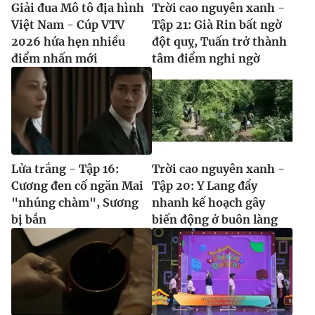
Giải đua Mô tô địa hình
Trời cao nguyên xanh -
Việt Nam - Cúp VTV
Tập 21: Già Rin bất ngờ
2026 hứa hẹn nhiều
đột quỵ, Tuấn trở thành
điểm nhấn mới
tâm điểm nghi ngờ
Lửa trắng - Tập 16:
Trời cao nguyên xanh -
Cương đen cố ngăn Mai
Tập 20: Y Lang đẩy
"nhúng chàm", Sương
nhanh kế hoạch gây
bị bắn
biến động ở buôn làng