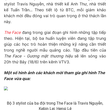
Phim VTV
stylist Travis Nguyễn, nhà thiết kế Anh Thư, nhà thiết
Giải trí
kế Tuấn Trần... Theo tiết lộ từ BTC, mỗi giám khảo
Hậu trường
Điện ảnh
khách mời đều đóng vai trò quan trọng ở thử thách lần
Đời sống
Nhân vật
này.
Âm nhạc
Du lịch
Khán giả
The Face
đang trong giai đoạn ghi hình những tập tiếp
Giáo dục
Sao
theo. Hiện tại, bộ ba huấn luyện viên đang tập trung
Làm đẹp
Giải sao mai
Tuyển sinh
giúp các học trò hoàn thiện những kỹ năng cần thiết
Công nghệ
Chất lượng cuộc sống
trong nghề người mẫu quảng cáo. Tập đầu tiên của
Học trực tuyến
The Face - Gương mặt thương hiệu
sẽ lên sóng vào
Hitech Công nghệ tương lai
20h thứ Bảy (18/6) trên kênh VTV3.
Giao lưu trực tuyến
Sản phẩm
Một số hình ảnh các khách mời tham gia ghi hình The
Lịch phát sóng
Thị trường
Face vừa qua:
Tư vấn
Chuyên mục khác
Bộ 3 stylist của ba đội trong The Face là Travis Nguyễn,
Emagazine
Podcast
Kebin Lei, Hensi Lê