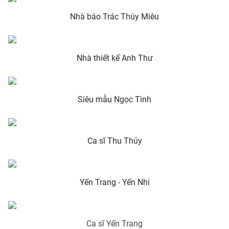
Nhà báo Trác Thúy Miêu
THỜI BÁO VTV
Nhà thiết kế Anh Thư
Theo dõi báo trên
Siêu mẫu Ngọc Tình
Cơ quan chủ quản:
Đài Truyền hình Việt Nam
Ca sĩ Thu Thủy
Cơ quan báo chí:
Thời báo VTV
Giấy phép hoạt động báo in và báo điện tử số 483/GP-BTTTT
cấp ngày 29/12/2023
Tổng Biên tập:
Vũ Thanh Thủy
Yến Trang - Yến Nhi
Phó Tổng Biên tập:
Nguyễn Thị Mỹ Hạnh, Phạm Quốc Thắng,
Nguyễn Trọng Ninh
Tổng đài VTV:
024.38 355 931 - 024.38 355 932
Ca sĩ Yến Trang