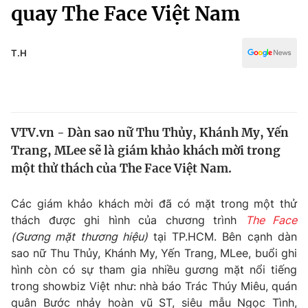
Chính trị
quay The Face Việt Nam
Truyền hình
Văn hóa - Giải trí
Xã hội
Y tế
T.H
Đời sống
Pháp luật
Công nghệ
Giáo dục
Y tế
VTV.vn - Dàn sao nữ Thu Thủy, Khánh My, Yến
Trang, MLee sẽ là giám khảo khách mời trong
Thế giới
một thử thách của The Face Việt Nam.
Tin tức
Kinh tế
Các giám khảo khách mời đã có mặt trong một thử
Thế giới đó đây
thách được ghi hình của chương trình
The Face
Tài chính
(Gương mặt thương hiệu)
tại TP.HCM. Bên cạnh dàn
Dữ liệu và đời sống
Câu chuyện quốc tế
sao nữ Thu Thủy, Khánh My, Yến Trang, MLee, buổi ghi
Thị trường
hình còn có sự tham gia nhiều gương mặt nổi tiếng
Truyền hình
trong showbiz Việt như: nhà báo Trác Thúy Miêu, quán
Góc doanh nghiệp
quân Bước nhảy hoàn vũ ST, siêu mẫu Ngọc Tình,