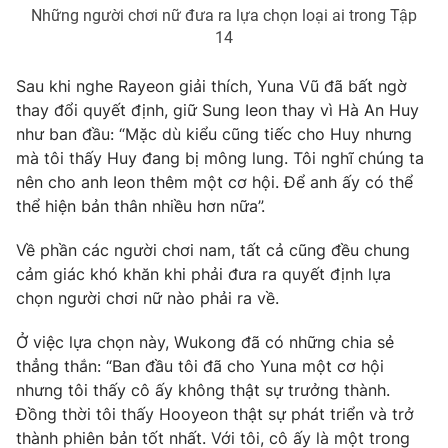
Những người chơi nữ đưa ra lựa chọn loại ai trong Tập
Photo
Infographic
14
Sau khi nghe Rayeon giải thích, Yuna Vũ đã bất ngờ
Video
Shorts video
thay đổi quyết định, giữ Sung Ieon thay vì Hà An Huy
như ban đầu: “Mặc dù kiểu cũng tiếc cho Huy nhưng
VTV Money
VTV Thể thao
mà tôi thấy Huy đang bị mông lung. Tôi nghĩ chúng ta
nên cho anh Ieon thêm một cơ hội. Để anh ấy có thể
VTV Sức khoẻ
Bất động sản
thể hiện bản thân nhiều hơn nữa”.
Về phần các người chơi nam, tất cả cũng đều chung
Thị trường 24h
Tấm lòng Việt
cảm giác khó khăn khi phải đưa ra quyết định lựa
chọn người chơi nữ nào phải ra về.
VTV4
Vươn mình bằng AI
Ở việc lựa chọn này, Wukong đã có những chia sẻ
thẳng thắn: “Ban đầu tôi đã cho Yuna một cơ hội
VTV9
VTV8
nhưng tôi thấy cô ấy không thật sự trưởng thành.
Đồng thời tôi thấy Hooyeon thật sự phát triển và trở
Liên hệ tòa soạn
English
thành phiên bản tốt nhất. Với tôi, cô ấy là một trong