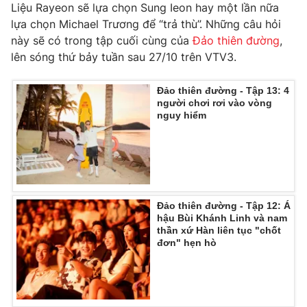
Liệu Rayeon sẽ lựa chọn Sung Ieon hay một lần nữa
lựa chọn Michael Trương để “trả thù”. Những câu hỏi
này sẽ có trong tập cuối cùng của
Đảo thiên đường
,
lên sóng thứ bảy tuần sau 27/10 trên VTV3.
Đảo thiên đường - Tập 13: 4
người chơi rơi vào vòng
nguy hiểm
Đảo thiên đường - Tập 12: Á
hậu Bùi Khánh Linh và nam
thần xứ Hàn liên tục "chốt
đơn" hẹn hò