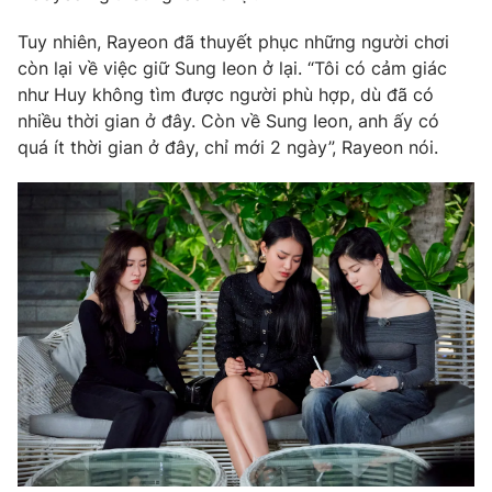
Phim VTV
Giải trí
Tuy nhiên, Rayeon đã thuyết phục những người chơi
Hậu trường
còn lại về việc giữ Sung Ieon ở lại. “Tôi có cảm giác
Điện ảnh
Đời sống
Nhân vật
như Huy không tìm được người phù hợp, dù đã có
Âm nhạc
nhiều thời gian ở đây. Còn về Sung Ieon, anh ấy có
Du lịch
Khán giả
quá ít thời gian ở đây, chỉ mới 2 ngày”, Rayeon nói.
Giáo dục
Sao
Làm đẹp
Giải sao mai
Tuyển sinh
Công nghệ
Chất lượng cuộc sống
Học trực tuyến
Hitech Công nghệ tương lai
Giao lưu trực tuyến
Sản phẩm
Lịch phát sóng
Thị trường
Tư vấn
Chuyên mục khác
Emagazine
Podcast