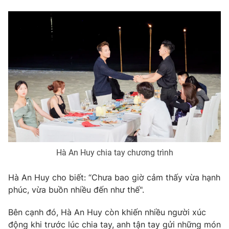
Email:
toasoan@vtv.vn
Liên hệ quảng cáo:
024-7300.7108
Hà An Huy chia tay chương trình
® Cấm sao chép dưới mọi hình thức nếu không có sự chấp
thuận bằng văn bản. Ghi rõ nguồn VTV.vn khi phát hành lại
Hà An Huy cho biết: “Chưa bao giờ cảm thấy vừa hạnh
thông tin từ website này.
phúc, vừa buồn nhiều đến như thế".
Bên cạnh đó, Hà An Huy còn khiến nhiều người xúc
động khi trước lúc chia tay, anh tận tay gửi những món