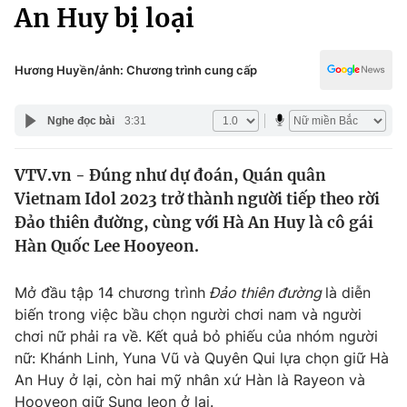
Chính trị
An Huy bị loại
Truyền hình
Văn hóa - Giải trí
Xã hội
Y tế
Hương Huyền/ảnh: Chương trình cung cấp
Đời sống
Pháp luật
Công nghệ
Nghe đọc bài
3:31
Giáo dục
Y tế
VTV.vn - Đúng như dự đoán, Quán quân
Vietnam Idol 2023 trở thành người tiếp theo rời
Thế giới
Đảo thiên đường, cùng với Hà An Huy là cô gái
Hàn Quốc Lee Hooyeon.
Tin tức
Kinh tế
Thế giới đó đây
Mở đầu tập 14 chương trình
Đảo thiên đường
là diễn
Tài chính
biến trong việc bầu chọn người chơi nam và người
Dữ liệu và đời sống
Câu chuyện quốc tế
chơi nữ phải ra về. Kết quả bỏ phiếu của nhóm người
Thị trường
nữ: Khánh Linh, Yuna Vũ và Quyên Qui lựa chọn giữ Hà
Truyền hình
Góc doanh nghiệp
An Huy ở lại, còn hai mỹ nhân xứ Hàn là Rayeon và
Hooyeon giữ Sung Ieon ở lại.