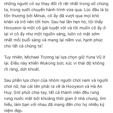
những người có sự thay đổi rõ rệt nhất trong số chúng
ta, trong suốt chuyến hành trình vừa qua. Lúc đầu là bị
tổn thương bởi Minuk, cô ấy đã vượt qua mọi khó
khăn và trở nên tốt hơn. Sau hai lần hẹn hò, tôi thấy
THỜI BÁO VTV
Hooyeon là một cô gái tuyệt vời và tôi muốn cô ấy ở
lại vì cô ấy như một nguồn sáng, luôn có mặt sớm
Theo dõi báo trên
nhất mỗi buổi sáng và mang lại niềm vui, hạnh phúc
cho tất cả chúng ta”.
Cơ quan chủ quản:
Đài Truyền hình Việt Nam
Tuy nhiên, Michael Trương lại lựa chọn giữ Yuna Vũ ở
Cơ quan báo chí:
Thời báo VTV
lại. Điều này khiến Wukong bức xúc vì thái độ không
Giấy phép hoạt động báo in và báo điện tử số 483/GP-BTTTT
rõ ràng, dứt khoát.
cấp ngày 29/12/2023
Sau phần lựa chọn của nhóm người chơi nam và người
Tổng Biên tập:
Vũ Thanh Thủy
chơi nữ, hai cái tên phải ra về là Hooyeon và Hà An
Phó Tổng Biên tập:
Nguyễn Thị Mỹ Hạnh, Phạm Quốc Thắng,
Huy. Giờ phút chia tay, tất cả thành viên đều rưng
Nguyễn Trọng Ninh
rưng nước mắt bởi khoảng thời gian ở nhà chung, tìm
Tổng đài VTV:
024.38 355 931 - 024.38 355 932
hiểu, làm bạn với nhau đã mang đến cho họ nhiều kỷ
Ðiện thoại Thời báo VTV:
024.66 897 897
niệm đẹp.