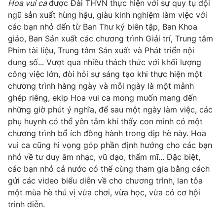
Hoa vui ca
được Đài THVN thực hiện với sự quy tụ đội
Ðiện thoại Thời báo VTV:
024.66 897 897
ngũ sản xuất hùng hậu, giàu kinh nghiệm làm việc với
Email:
toasoan@vtv.vn
các bạn nhỏ đến từ Ban Thư ký biên tập, Ban Khoa
Liên hệ quảng cáo:
024-7300.7108
giáo, Ban Sản xuất các chương trình Giải trí, Trung tâm
Phim tài liệu, Trung tâm Sản xuất và Phát triển nội
dung số... Vượt qua nhiều thách thức với khối lượng
công việc lớn, đòi hỏi sự sáng tạo khi thực hiện một
chương trình hàng ngày và mỗi ngày là một mảnh
ghép riêng, ekip Hoa vui ca mong muốn mang đến
những giờ phút ý nghĩa, để sau một ngày làm việc, các
phụ huynh có thể yên tâm khi thấy con mình có một
chương trình bổ ích đồng hành trong dịp hè này. Hoa
vui ca cũng hi vọng góp phần định hướng cho các bạn
nhỏ về tư duy âm nhạc, vũ đạo, thẩm mĩ... Đặc biệt,
các bạn nhỏ cả nước có thể cùng tham gia bằng cách
® Cấm sao chép dưới mọi hình thức nếu không có sự chấp
gửi các video biểu diễn về cho chương trình, lan tỏa
thuận bằng văn bản. Ghi rõ nguồn VTV.vn khi phát hành lại
một mùa hè thú vị vừa chơi, vừa học, vừa có cơ hội
thông tin từ website này.
trình diễn.