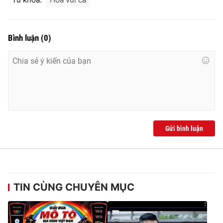
Bình luận
(
0
)
Gửi bình luận
TIN CÙNG CHUYÊN MỤC