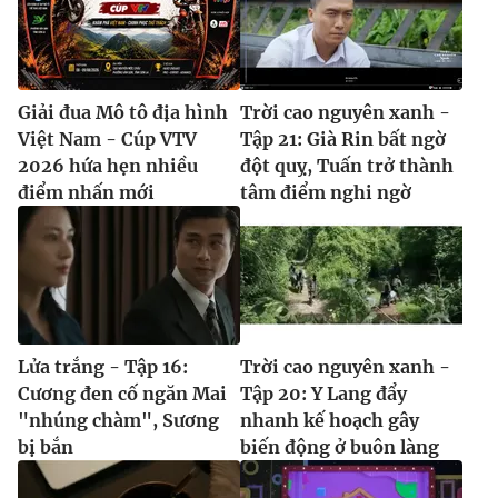
Giải đua Mô tô địa hình
Trời cao nguyên xanh -
Việt Nam - Cúp VTV
Tập 21: Già Rin bất ngờ
2026 hứa hẹn nhiều
đột quỵ, Tuấn trở thành
điểm nhấn mới
tâm điểm nghi ngờ
Lửa trắng - Tập 16:
Trời cao nguyên xanh -
Cương đen cố ngăn Mai
Tập 20: Y Lang đẩy
"nhúng chàm", Sương
nhanh kế hoạch gây
bị bắn
biến động ở buôn làng