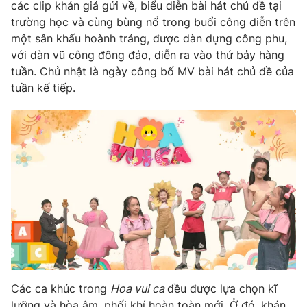
Phim VTV
các clip khán giả gửi về, biểu diễn bài hát chủ đề tại
Giải trí
trường học và cùng bùng nổ trong buổi công diễn trên
Hậu trường
một sân khấu hoành tráng, được dàn dựng công phu,
Điện ảnh
Đời sống
với dàn vũ công đông đảo, diễn ra vào thứ bảy hàng
Nhân vật
Âm nhạc
tuần. Chủ nhật là ngày công bố MV bài hát chủ đề của
Du lịch
Khán giả
tuần kế tiếp.
Giáo dục
Sao
Làm đẹp
Giải sao mai
Tuyển sinh
Công nghệ
Chất lượng cuộc sống
Học trực tuyến
Hitech Công nghệ tương lai
Giao lưu trực tuyến
Sản phẩm
Lịch phát sóng
Thị trường
Tư vấn
Chuyên mục khác
Các ca khúc trong
Hoa vui ca
đều được lựa chọn kĩ
Emagazine
Podcast
lưỡng và hòa âm, phối khí hoàn toàn mới. Ở đó, khán