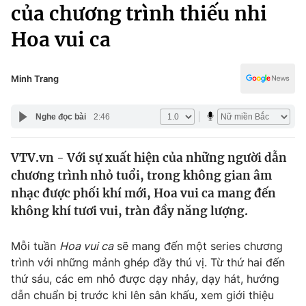
Chính trị
của chương trình thiếu nhi
Truyền hình
Hoa vui ca
Văn hóa - Giải trí
Xã hội
Y tế
Đời sống
Minh Trang
Pháp luật
Công nghệ
Giáo dục
Nghe đọc bài
2:46
Y tế
VTV.vn - Với sự xuất hiện của những người dẫn
Thế giới
chương trình nhỏ tuổi, trong không gian âm
Tin tức
nhạc được phối khí mới, Hoa vui ca mang đến
Kinh tế
không khí tươi vui, tràn đầy năng lượng.
Thế giới đó đây
Tài chính
Dữ liệu và đời sống
Câu chuyện quốc tế
Mỗi tuần
Hoa vui ca
sẽ mang đến một series chương
Thị trường
trình với những mảnh ghép đầy thú vị. Từ thứ hai đến
thứ sáu, các em nhỏ được dạy nhảy, dạy hát, hướng
Truyền hình
Góc doanh nghiệp
dẫn chuẩn bị trước khi lên sân khấu, xem giới thiệu