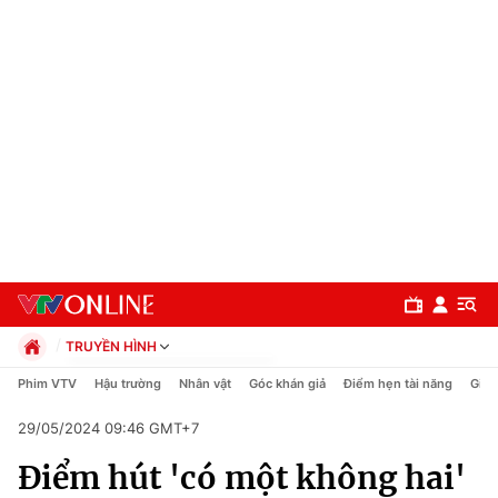
TRUYỀN HÌNH
Chính trị
Phim VTV
Hậu trường
Nhân vật
Góc khán giả
Điểm hẹn tài năng
Giải
Xã hội
29/05/2024 09:46 GMT+7
Pháp luật
Chuyên mục
Kinh tế
Điểm hút 'có một không hai'
Thể thao