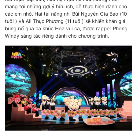
mang tới những gợi ý hữu ích, dễ thực hiện dành cho
các em nhỏ. Hai tài năng nhí Bùi Nguyên Gia Bảo (10
tuổi ) và Ali Thục Phương (11 tuổi) sẽ khiến khán giả
bùng nổ qua ca khúc Hoa vui ca, được rapper Phong
THỜI BÁO VTV
Windy sáng tác riêng dành cho chương trình.
Theo dõi báo trên
Cơ quan chủ quản:
Đài Truyền hình Việt Nam
Cơ quan báo chí:
Thời báo VTV
Giấy phép hoạt động báo in và báo điện tử số 483/GP-BTTTT
cấp ngày 29/12/2023
Tổng Biên tập:
Vũ Thanh Thủy
Phó Tổng Biên tập:
Nguyễn Thị Mỹ Hạnh, Phạm Quốc Thắng,
Nguyễn Trọng Ninh
Tổng đài VTV:
024.38 355 931 - 024.38 355 932