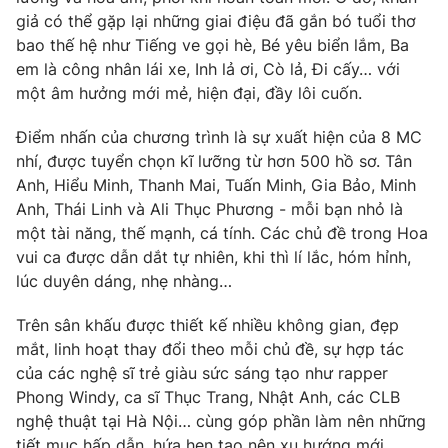
giả có thể gặp lại những giai điệu đã gắn bó tuổi thơ
Photo
Infographic
bao thế hệ như Tiếng ve gọi hè, Bé yêu biển lắm, Ba
em là công nhân lái xe, Inh lả ơi, Cò lả, Đi cấy… với
Video
Shorts video
một âm hưởng mới mẻ, hiện đại, đầy lôi cuốn.
Điểm nhấn của chương trình là sự xuất hiện của 8 MC
VTV Money
VTV Thể thao
nhí, được tuyển chọn kĩ lưỡng từ hơn 500 hồ sơ. Tân
Anh, Hiểu Minh, Thanh Mai, Tuấn Minh, Gia Bảo, Minh
VTV Sức khoẻ
Bất động sản
Anh, Thái Linh và Ali Thục Phương - mỗi bạn nhỏ là
một tài năng, thế mạnh, cá tính. Các chủ đề trong Hoa
vui ca được dẫn dắt tự nhiên, khi thì lí lắc, hóm hỉnh,
Thị trường 24h
Tấm lòng Việt
lúc duyên dáng, nhẹ nhàng…
VTV4
Vươn mình bằng AI
Trên sân khấu được thiết kế nhiều không gian, đẹp
mắt, linh hoạt thay đổi theo mỗi chủ đề, sự hợp tác
của các nghệ sĩ trẻ giàu sức sáng tạo như rapper
VTV9
VTV8
Phong Windy, ca sĩ Thục Trang, Nhật Anh, các CLB
nghệ thuật tại Hà Nội… cùng góp phần làm nên những
Liên hệ tòa soạn
English
tiết mục hấp dẫn, hứa hẹn tạo nên xu hướng mới,