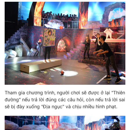
Email:
toasoan@vtv.vn
Liên hệ quảng cáo:
024-7300.7108
® Cấm sao chép dưới mọi hình thức nếu không có sự chấp
Tham gia chương trình, người chơi sẽ được ở lại "Thiên
thuận bằng văn bản. Ghi rõ nguồn VTV.vn khi phát hành lại
đường" nếu trả lời đúng các câu hỏi, còn nếu trả lời sai
thông tin từ website này.
sẽ bị đày xuống "Địa ngục" và chịu nhiều hình phạt.