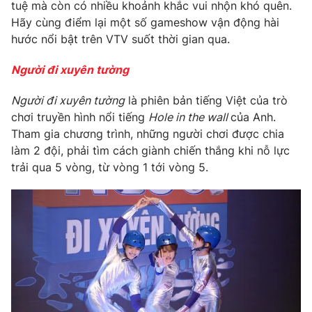
Phim VTV
tuệ mà còn có nhiều khoảnh khắc vui nhộn khó quên.
Giải trí
Hãy cùng điểm lại một số gameshow vận động hài
Hậu trường
hước nổi bật trên VTV suốt thời gian qua.
Điện ảnh
Đời sống
Nhân vật
Người đi xuyên tường
Âm nhạc
Du lịch
Khán giả
Giáo dục
Sao
Người đi xuyên tường
là phiên bản tiếng Việt của trò
Làm đẹp
Giải sao mai
chơi truyền hình nổi tiếng
Hole in the wall
của Anh.
Tuyển sinh
Tham gia chương trình, những người chơi được chia
Công nghệ
Chất lượng cuộc sống
làm 2 đội, phải tìm cách giành chiến thắng khi nỗ lực
Học trực tuyến
Hitech Công nghệ tương lai
trải qua 5 vòng, từ vòng 1 tới vòng 5.
Giao lưu trực tuyến
Sản phẩm
Lịch phát sóng
Thị trường
Tư vấn
Chuyên mục khác
Emagazine
Podcast