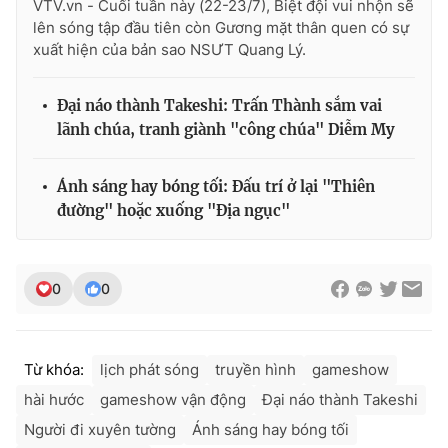
VTV.vn - Cuối tuần này (22-23/7), Biệt đội vui nhộn sẽ
lên sóng tập đầu tiên còn Gương mặt thân quen có sự
xuất hiện của bản sao NSƯT Quang Lý.
Đại náo thành Takeshi: Trấn Thành sắm vai
lãnh chúa, tranh giành "công chúa" Diễm My
Ánh sáng hay bóng tối: Đấu trí ở lại "Thiên
đường" hoặc xuống "Địa ngục"
0
0
Từ khóa:
lịch phát sóng
truyền hình
gameshow
hài hước
gameshow vận động
Đại náo thành Takeshi
Người đi xuyên tường
Ánh sáng hay bóng tối