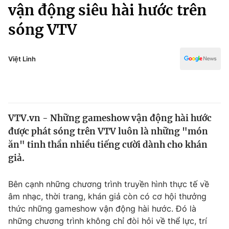
Chính trị
vận động siêu hài hước trên
Truyền hình
sóng VTV
Văn hóa - Giải trí
Xã hội
Y tế
Đời sống
Việt Linh
Pháp luật
Công nghệ
Giáo dục
Y tế
VTV.vn - Những gameshow vận động hài hước
Thế giới
được phát sóng trên VTV luôn là những "món
Tin tức
ăn" tinh thần nhiều tiếng cười dành cho khán
Kinh tế
giả.
Thế giới đó đây
Tài chính
Dữ liệu và đời sống
Câu chuyện quốc tế
Bên cạnh những chương trình truyền hình thực tế về
Thị trường
âm nhạc, thời trang, khán giả còn có cơ hội thưởng
thức những gameshow vận động hài hước. Đó là
Truyền hình
Góc doanh nghiệp
những chương trình không chỉ đòi hỏi về thể lực, trí