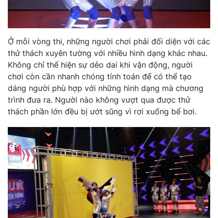
Photo
Infographic
Ở mỗi vòng thi, những người chơi phải đối diện với các
Video
Shorts video
thử thách xuyên tường với nhiều hình dạng khác nhau.
Không chỉ thể hiện sự dẻo dai khi vận động, người
VTV Money
VTV Thể thao
chơi còn cần nhanh chóng tính toán để có thể tạo
dáng người phù hợp với những hình dạng mà chương
trình đưa ra. Người nào không vượt qua được thử
VTV Sức khoẻ
Bất động sản
thách phần lớn đều bị ướt sũng vì rơi xuống bể bơi.
Thị trường 24h
Tấm lòng Việt
VTV4
Vươn mình bằng AI
VTV9
VTV8
Liên hệ tòa soạn
English