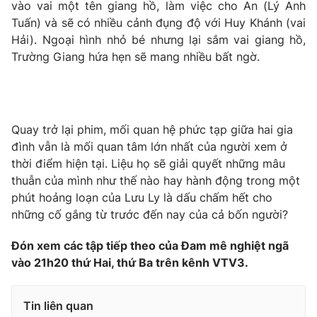
Phim VTV
vào vai một tên giang hồ, làm việc cho An (Lý Anh
Giải trí
Tuấn) và sẽ có nhiều cảnh đụng độ với Huy Khánh (vai
Hậu trường
Hải). Ngoại hình nhỏ bé nhưng lại sắm vai giang hồ,
Điện ảnh
Đời sống
Trường Giang hứa hẹn sẽ mang nhiều bất ngờ.
Nhân vật
Âm nhạc
Du lịch
Khán giả
Giáo dục
Sao
Làm đẹp
Giải sao mai
Tuyển sinh
Quay trở lại phim, mối quan hệ phức tạp giữa hai gia
Công nghệ
Chất lượng cuộc sống
đình vẫn là mối quan tâm lớn nhất của người xem ở
Học trực tuyến
thời điểm hiện tại. Liệu họ sẽ giải quyết những mâu
Hitech Công nghệ tương lai
Giao lưu trực tuyến
thuẫn của mình như thế nào hay hành động trong một
Sản phẩm
phút hoảng loạn của Lưu Ly là dấu chấm hết cho
những cố gắng từ trước đến nay của cả bốn người?
Lịch phát sóng
Thị trường
Đón xem các tập tiếp theo của Đam mê nghiệt ngã
Tư vấn
vào 21h20 thứ Hai, thứ Ba trên kênh VTV3.
Chuyên mục khác
Emagazine
Podcast
Tin liên quan