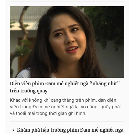
Photo
Infographic
Video
Shorts video
VTV Money
VTV Thể thao
VTV Sức khoẻ
Bất động sản
Thị trường 24h
Tấm lòng Việt
Diễn viên phim Đam mê nghiệt ngã “nhắng nhít”
trên trường quay
VTV4
Vươn mình bằng AI
Khác với không khí căng thẳng trên phim, dàn diễn
viên trong Đam mê nghiệt ngã lại vô cùng “quậy phá”
và thoải mái trong thời gian ghi hình.
VTV9
VTV8
Khám phá hậu trường phim Đam mê nghiệt ngã
Liên hệ tòa soạn
English