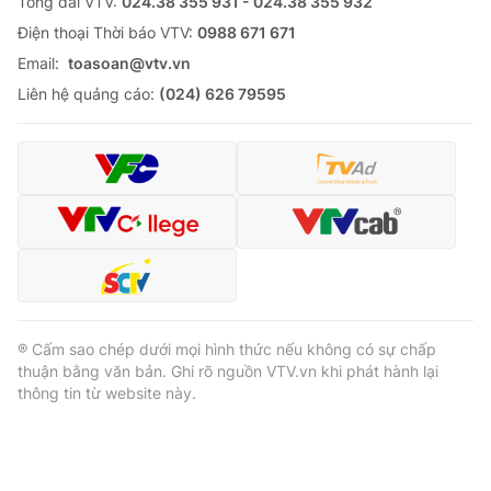
Tổng đài VTV:
024.38 355 931 - 024.38 355 932
Ðiện thoại Thời báo VTV:
0988 671 671
Email:
toasoan@vtv.vn
Liên hệ quảng cáo:
(024) 626 79595
® Cấm sao chép dưới mọi hình thức nếu không có sự chấp
thuận bằng văn bản. Ghi rõ nguồn VTV.vn khi phát hành lại
thông tin từ website này.