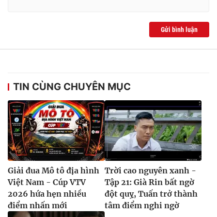
Ðiện thoại Thời báo VTV:
024.66 897 897
Email:
toasoan@vtv.vn
Gửi bình luận
Liên hệ quảng cáo:
024-7300.7108
TIN CÙNG CHUYÊN MỤC
® Cấm sao chép dưới mọi hình thức nếu không có sự chấp
Giải đua Mô tô địa hình
Trời cao nguyên xanh -
thuận bằng văn bản. Ghi rõ nguồn VTV.vn khi phát hành lại
Việt Nam - Cúp VTV
Tập 21: Già Rin bất ngờ
thông tin từ website này.
2026 hứa hẹn nhiều
đột quỵ, Tuấn trở thành
điểm nhấn mới
tâm điểm nghi ngờ