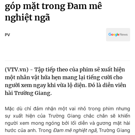
Chính trị
góp mặt trong Đam mê
Truyền hình
nghiệt ngã
Văn hóa - Giải trí
Xã hội
Y tế
Đời sống
PV
Pháp luật
Công nghệ
Giáo dục
Y tế
(VTV.vn) - Tập tiếp theo của phim sẽ xuất hiện
Thế giới
một nhân vật hứa hẹn mang lại tiếng cười cho
Tin tức
người xem ngay khi vừa lộ diện. Đó là diễn viên
Kinh tế
hài Trường Giang.
Thế giới đó đây
Tài chính
Dữ liệu và đời sống
Câu chuyện quốc tế
Mặc dù chỉ đảm nhận một vai nhỏ trong phim nhưng
Thị trường
sự xuất hiện của Trường Giang chắc chắn sẽ khiến
người xem mong ngóng bởi lối diễn và gương mặt hài
Truyền hình
Góc doanh nghiệp
hước của anh. Trong
Đam mê nghiệt ngã,
Trường Giang