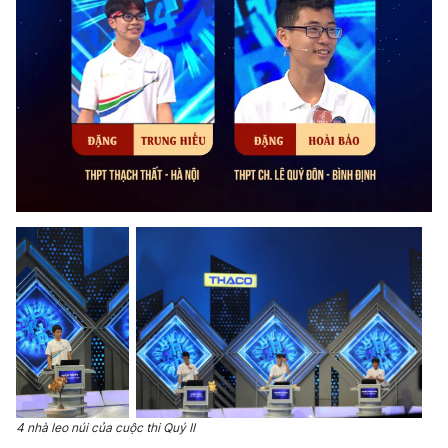
Photo
Infographic
Video
Shorts video
VTV Money
VTV Thể thao
VTV Sức khoẻ
Bất động sản
Thị trường 24h
Tấm lòng Việt
VTV4
Vươn mình bằng AI
VTV9
VTV8
4 nhà leo núi của cuộc thi Quý II
Liên hệ tòa soạn
English