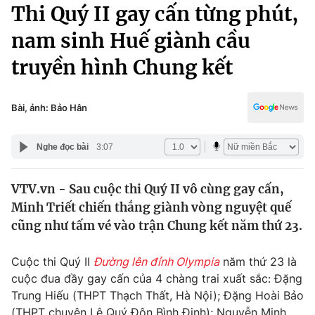
Chính trị
Thi Quý II gay cấn từng phút,
Truyền hình
nam sinh Huế giành cầu
Văn hóa - Giải trí
Xã hội
Y tế
truyền hình Chung kết
Đời sống
Pháp luật
Công nghệ
Giáo dục
Bài, ảnh: Bảo Hân
Y tế
Nghe đọc bài
3:07
Thế giới
VTV.vn - Sau cuộc thi Quý II vô cùng gay cấn,
Tin tức
Minh Triết chiến thắng giành vòng nguyệt quế
Kinh tế
Thế giới đó đây
cũng như tấm vé vào trận Chung kết năm thứ 23.
Tài chính
Dữ liệu và đời sống
Câu chuyện quốc tế
Cuộc thi Quý II
Đường lên đỉnh Olympia
năm thứ 23 là
Thị trường
cuộc đua đầy gay cấn của 4 chàng trai xuất sắc: Đặng
Truyền hình
Góc doanh nghiệp
Trung Hiếu (THPT Thạch Thất, Hà Nội); Đặng Hoài Bảo
(THPT chuyên Lê Quý Đôn Bình Định); Nguyễn Minh