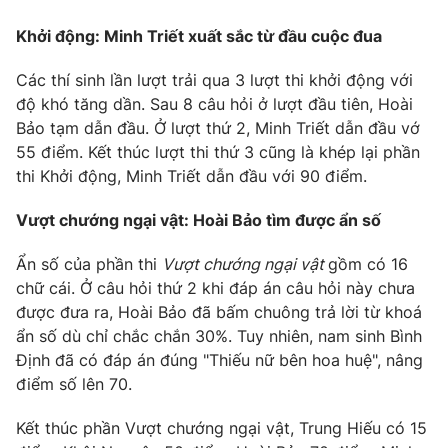
Khởi động: Minh Triết xuất sắc từ đầu cuộc đua
Các thí sinh lần lượt trải qua 3 lượt thi khởi động với
THỜI BÁO VTV
độ khó tăng dần. Sau 8 câu hỏi ở lượt đầu tiên, Hoài
Bảo tạm dẫn đầu. Ở lượt thứ 2, Minh Triết dẫn đầu vớ
55 điểm. Kết thúc lượt thi thứ 3 cũng là khép lại phần
Theo dõi báo trên
thi Khởi động, Minh Triết dẫn đầu với 90 điểm.
Cơ quan chủ quản:
Đài Truyền hình Việt Nam
Vượt chướng ngại vật: Hoài Bảo tìm được ẩn số
Cơ quan báo chí:
Thời báo VTV
Ẩn số của phần thi
Vượt chướng ngại vật
gồm có 16
Giấy phép hoạt động báo in và báo điện tử số 483/GP-BTTTT
chữ cái. Ở câu hỏi thứ 2 khi đáp án câu hỏi này chưa
cấp ngày 29/12/2023
được đưa ra, Hoài Bảo đã bấm chuông trả lời từ khoá
Tổng Biên tập:
Vũ Thanh Thủy
ẩn số dù chỉ chắc chắn 30%. Tuy nhiên, nam sinh Bình
Phó Tổng Biên tập:
Nguyễn Thị Mỹ Hạnh, Phạm Quốc Thắng,
Định đã có đáp án đúng "Thiếu nữ bên hoa huệ", nâng
Nguyễn Trọng Ninh
điểm số lên 70.
Tổng đài VTV:
024.38 355 931 - 024.38 355 932
Ðiện thoại Thời báo VTV:
024.66 897 897
Kết thúc phần Vượt chướng ngại vật, Trung Hiếu có 15