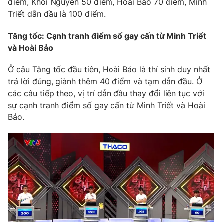
Email:
toasoan@vtv.vn
điểm, Khôi Nguyên 50 điểm, Hoài Bảo 70 điểm, Minh
Triết dẫn đầu là 100 điểm.
Liên hệ quảng cáo:
024-7300.7108
Tăng tốc: Cạnh tranh điểm số gay cấn từ Minh Triết
và Hoài Bảo
Ở câu Tăng tốc đầu tiên, Hoài Bảo là thí sinh duy nhất
trả lời đúng, giành thêm 40 điểm và tạm dẫn đầu. Ở
các câu tiếp theo, vị trí dẫn đầu thay đổi liên tục với
sự cạnh tranh điểm số gay cấn từ Minh Triết và Hoài
Bảo.
® Cấm sao chép dưới mọi hình thức nếu không có sự chấp
thuận bằng văn bản. Ghi rõ nguồn VTV.vn khi phát hành lại
thông tin từ website này.