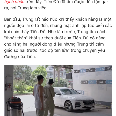
Phim VTV
hạnh phúc
trên đây, Tiên Đỗ đã tìm được đến tận ga-
Giải trí
ra, nơi Trung làm việc.
Hậu trường
Điện ảnh
Ban đầu, Trung rất háo hức khi thấy khách hàng là một
Đời sống
Nhân vật
người đẹp lái ô tô đến, nhưng mặt anh lập tức biến sắc
Âm nhạc
Du lịch
khi nhìn thấy Tiên Đỗ. Như lần trước, Trung tìm cách
Khán giả
Giáo dục
Sao
"thoát thân" khỏi sự theo đuổi của Tiên. Dù cô nàng
Làm đẹp
Giải sao mai
cho rằng hai người đồng điệu nhưng Trung thì cảm
Tuyển sinh
giác sợ hãi trước "tốc độ tên lửa" trong chuyện yêu
Công nghệ
Chất lượng cuộc sống
đương của Tiên.
Học trực tuyến
Hitech Công nghệ tương lai
Giao lưu trực tuyến
Sản phẩm
Lịch phát sóng
Thị trường
Tư vấn
Chuyên mục khác
Emagazine
Podcast