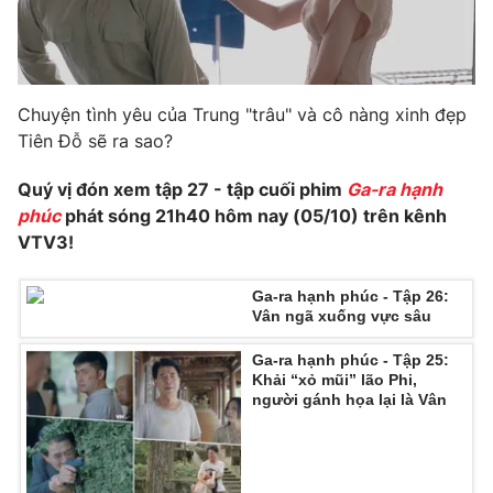
Chuyện tình yêu của Trung "trâu" và cô nàng xinh đẹp
Tiên Đỗ sẽ ra sao?
Quý vị đón xem tập 27 - tập cuối phim
Ga-ra hạnh
phúc
phát sóng 21h40 hôm nay (05/10) trên kênh
VTV3!
Ga-ra hạnh phúc - Tập 26:
Vân ngã xuống vực sâu
Ga-ra hạnh phúc - Tập 25:
Khải “xỏ mũi” lão Phi,
người gánh họa lại là Vân