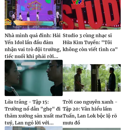
Nhà mình quá đỉnh: Hải
Studio 3 cùng nhạc sĩ
Yến Idol lần đầu đảm
Hứa Kim Tuyền: "Tôi
nhận vai trò đội trưởng,
không còn viết tình ca"
tiếc nuối khi phải rời...
Lửa trắng - Tập 15:
Trời cao nguyên xanh -
Trường nổ dẫn "ghẹ" đi
Tập 20: Vân hiểu lầm
thăm xưởng sản xuất ma
Tuấn, Lan Lok bộc lộ rõ
tuý, Lan ngỏ lời với...
mưu đồ