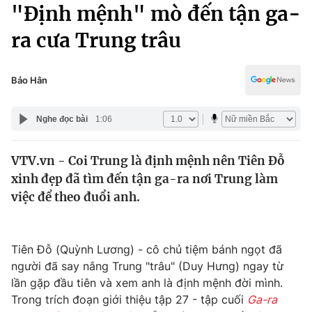
Chính trị
"Định mệnh" mò đến tận ga-
Truyền hình
ra cưa Trung trâu
Văn hóa - Giải trí
Xã hội
Y tế
Đời sống
Bảo Hân
Pháp luật
Công nghệ
Giáo dục
Nghe đọc bài
1:06
Y tế
VTV.vn - Coi Trung là định mệnh nên Tiên Đỗ
Thế giới
xinh đẹp đã tìm đến tận ga-ra nơi Trung làm
Tin tức
việc để theo đuổi anh.
Kinh tế
Thế giới đó đây
Tài chính
Dữ liệu và đời sống
Tiên Đỗ (Quỳnh Lương) - cô chủ tiệm bánh ngọt đã
Câu chuyện quốc tế
Thị trường
người đã say nắng Trung "trâu" (Duy Hưng) ngay từ
lần gặp đầu tiên và xem anh là định mệnh đời mình.
Truyền hình
Góc doanh nghiệp
Trong trích đoạn giới thiệu tập 27 - tập cuối
Ga-ra