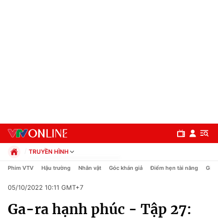
TRUYỀN HÌNH
Chính trị
Phim VTV
Hậu trường
Nhân vật
Góc khán giả
Điểm hẹn tài năng
Giải
Xã hội
05/10/2022 10:11 GMT+7
Pháp luật
Chuyên mục
Kinh tế
Ga-ra hạnh phúc - Tập 27:
Thể thao