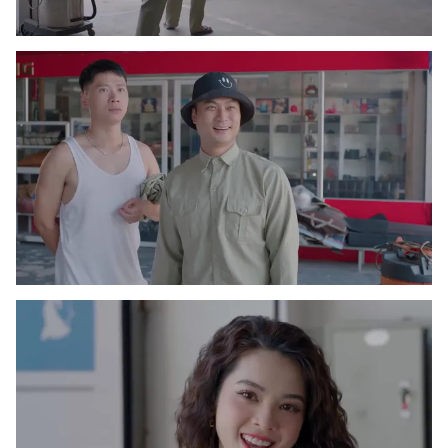
Photo
Infographic
Video
Shorts video
VTV Money
VTV Thể thao
VTV Sức khoẻ
Bất động sản
Thị trường 24h
Tấm lòng Việt
VTV4
Vươn mình bằng AI
VTV9
VTV8
Liên hệ tòa soạn
English