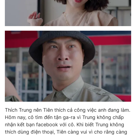
THỜI BÁO VTV
Theo dõi báo trên
Cơ quan chủ quản:
Đài Truyền hình Việt Nam
Cơ quan báo chí:
Thời báo VTV
Giấy phép hoạt động báo in và báo điện tử số 483/GP-BTTTT
cấp ngày 29/12/2023
Tổng Biên tập:
Vũ Thanh Thủy
Thích Trung nên Tiên thích cả công việc anh đang làm.
Phó Tổng Biên tập:
Nguyễn Thị Mỹ Hạnh, Phạm Quốc Thắng,
Hôm nay, cô tìm đến tận ga-ra vì Trung không chấp
Nguyễn Trọng Ninh
nhận kết bạn facebook với cô. Khi biết Trung không
Tổng đài VTV:
024.38 355 931 - 024.38 355 932
thích dùng điện thoại, Tiên càng vui vì cho rằng càng