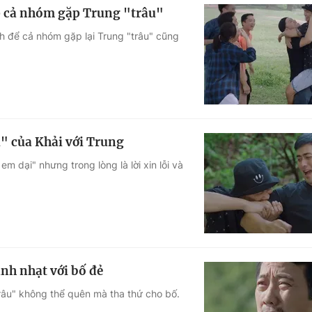
p cả nhóm gặp Trung "trâu"
ch để cả nhóm gặp lại Trung "trâu" cũng
u" của Khải với Trung
em dại" nhưng trong lòng là lời xin lỗi và
nh nhạt với bố đẻ
râu" không thể quên mà tha thứ cho bố.