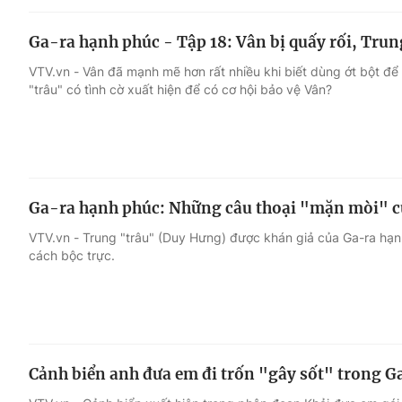
Ga-ra hạnh phúc - Tập 18: Vân bị quấy rối, Trun
VTV.vn - Vân đã mạnh mẽ hơn rất nhiều khi biết dùng ớt bột để t
"trâu" có tình cờ xuất hiện để có cơ hội bảo vệ Vân?
Ga-ra hạnh phúc: Những câu thoại "mặn mòi" c
VTV.vn - Trung "trâu" (Duy Hưng) được khán giả của Ga-ra hạnh 
cách bộc trực.
Cảnh biển anh đưa em đi trốn "gây sốt" trong 