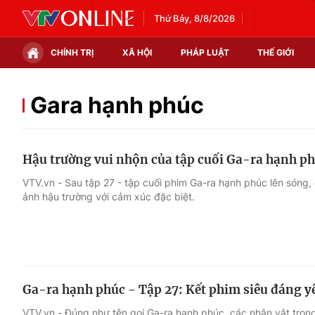
Thứ Bảy, 8/8/2026
CHÍNH TRỊ
XÃ HỘI
PHÁP LUẬT
THẾ GIỚI
Chính trị
Xã hội
Gara hạnh phúc
Thế giới
Kinh tế
Hậu trường vui nhộn của tập cuối Ga-ra hạnh p
Tin tức
Tài chính
VTV.vn - Sau tập 27 - tập cuối phim Ga-ra hạnh phúc lên sóng, 
ảnh hậu trường với cảm xúc đặc biệt.
Thế giới đó đây
Thị trường
Câu chuyện quốc tế
Góc doanh nghiệp
Dữ liệu và đời sống
Ga-ra hạnh phúc - Tập 27: Kết phim siêu đáng y
VTV.vn - Đúng như tên gọi Ga-ra hạnh phúc, các nhân vật tron