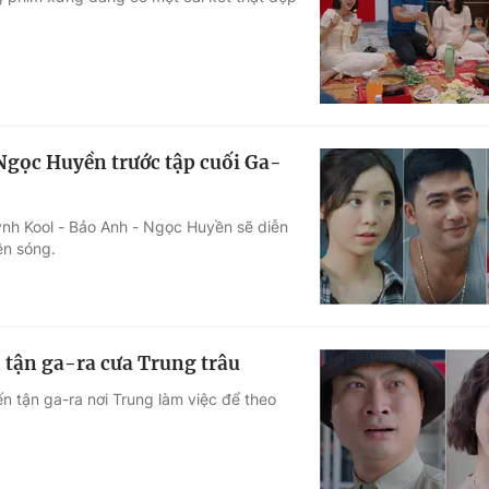
Góc ảnh
Giáo dục
Công nghệ
Tuyển sinh
Hitech Công ng
 Ngọc Huyền trước tập cuối Ga-
Học trực tuyến
Sản phẩm
uỳnh Kool - Bảo Anh - Ngọc Huyền sẽ diễn
g
Thị trường
ên sóng.
Tư vấn
tận ga-ra cưa Trung trâu
n tận ga-ra nơi Trung làm việc để theo