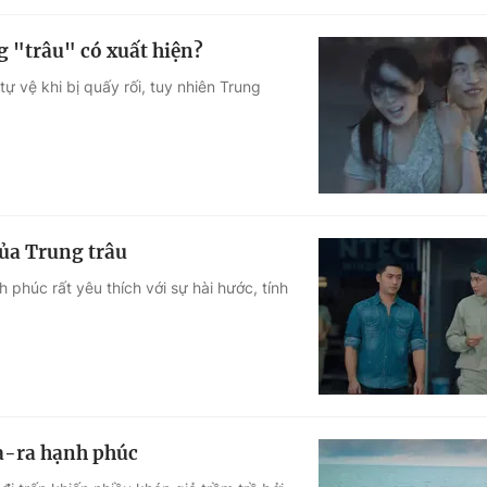
g "trâu" có xuất hiện?
ự vệ khi bị quấy rối, tuy nhiên Trung
ủa Trung trâu
phúc rất yêu thích với sự hài hước, tính
Ga-ra hạnh phúc