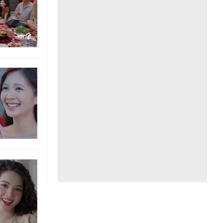
Liên hệ toà soạn
hệ tương lai