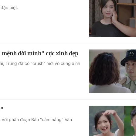
đặc biệt.
h mệnh đời mình" cực xinh đẹp
i, Trung đã có "crush" mới vô cùng xinh
c"
hú với phân đoạn Bảo "cảm nắng" Vân