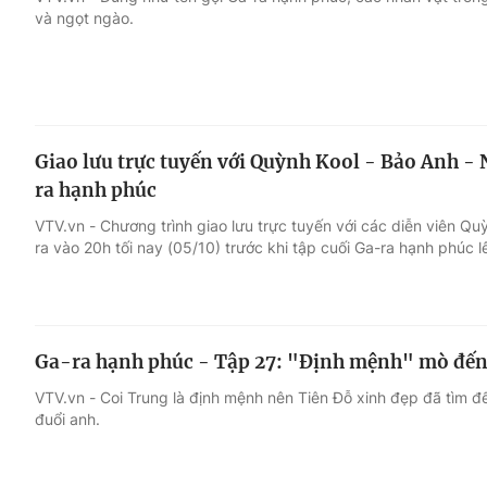
và ngọt ngào.
Giải trí
Đời sống
Điện ảnh
Du lịch
Giao lưu trực tuyến với Quỳnh Kool - Bảo Anh -
Âm nhạc
Làm đẹp
ra hạnh phúc
VTV.vn - Chương trình giao lưu trực tuyến với các diễn viên Q
Sao
Chất lượng cuộc sốn
ra vào 20h tối nay (05/10) trước khi tập cuối Ga-ra hạnh phúc l
Ga-ra hạnh phúc - Tập 27: "Định mệnh" mò đến 
VTV.vn - Coi Trung là định mệnh nên Tiên Đỗ xinh đẹp đã tìm đế
đuổi anh.