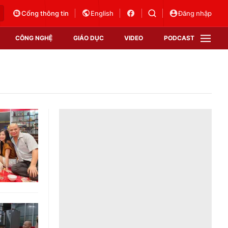
Cổng thông tin
English
Đăng nhập
CÔNG NGHỆ
GIÁO DỤC
VIDEO
PODCAST
VTV Money
VTV Thể thao
VTV Sức khoẻ
Bất động sản
Thị trường 24h
Tấm lòng Việt
Vươn mình bằng AI
VTV4
VTV8
VTV9
Lịch phát sóng
Giao lưu trực tuyến
Sự kiện