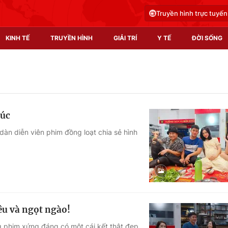
Truyền hình trực tuyến
KINH TẾ
TRUYỀN HÌNH
GIẢI TRÍ
Y TẾ
ĐỜI SỐNG
Pháp luật
Y tế
Truyền hình
Multimedia
húc
Phim VTV
Video
dàn diễn viên phim đồng loạt chia sẻ hình
Hậu trường
Shorts video
Nhân vật
Podcast
Khán giả
EMagazine
Giải sao mai
Photo
êu và ngọt ngào!
Infographic
g phim xứng đáng có một cái kết thật đẹp