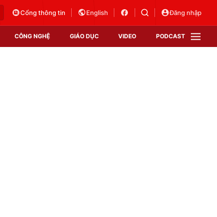
Cổng thông tin
English
Đăng nhập
CÔNG NGHỆ
GIÁO DỤC
VIDEO
PODCAST
VTV Money
VTV Thể thao
VTV Sức khoẻ
Bất động sản
Thị trường 24h
Tấm lòng Việt
Vươn mình bằng AI
VTV4
VTV8
VTV9
Lịch phát sóng
Giao lưu trực tuyến
Sự kiện