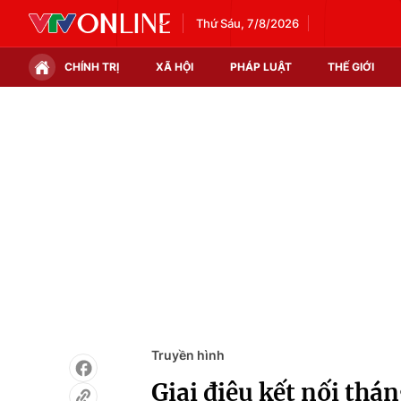
Thứ Sáu, 7/8/2026
CHÍNH TRỊ
XÃ HỘI
PHÁP LUẬT
THẾ GIỚI
Chính trị
Xã hội
Thế giới
Kinh tế
Tin tức
Tài chính
Thế giới đó đây
Thị trường
Câu chuyện quốc tế
Góc doanh nghiệp
Dữ liệu và đời sống
Truyền hình
Giai điệu kết nối thá