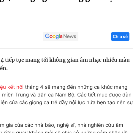
Góc ảnh
Giáo dục
Công nghệ
Chia sẻ
Tuyển sinh
Hitech Công ng
Học trực tuyến
Sản phẩm
g 4 tiếp tục mang tới không gian âm nhạc nhiều màu
g
Thị trường
ền.
Tư vấn
iệu kết nối
tháng 4 sẽ mang đến những ca khúc mang
 miền Trung và dân ca Nam Bộ. Các tiết mục được dàn
hiện của các giọng ca trẻ đầy nội lực hứa hẹn tạo nên sự
ham gia của các nhà báo, nghệ sĩ, nhà nghiên cứu âm
 trường quay khách mời sẽ chia sẻ những cảm nhận về