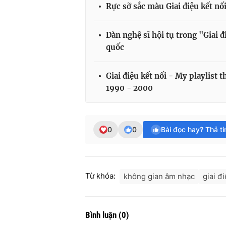
Rực sỡ sắc màu Giai điệu kết n
Dàn nghệ sĩ hội tụ trong "Giai 
quốc
Giai điệu kết nối - My playlist
1990 - 2000
0
0
Bài đọc hay? Thả t
Từ khóa:
không gian âm nhạc
giai đ
Bình luận
(
0
)