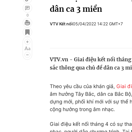
dân ca 3 miền
0
VTV Kết nối
05/04/2022 14:22 GMT+7
Giải trí
Đời sống
Điện ảnh
Du lịch
Âm nhạc
Làm đẹp
VTV.vn - Giai điệu kết nối thán
Sao
Chất lượng cuộc sốn
sắc thông qua chủ đề dân ca 3 mi
Theo yêu cầu của khán giả,
Giai đ
âm hưởng Tây Bắc, dân ca Bắc Bộ,
dựng mới, phối khí mới với sự thể 
cộng hưởng trong âm nhạc.
Giai điệu kết nối tháng 4 có sự t
nhạc, người dẫn chương trình. Tại