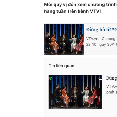
Mời quý vị đón xem chương trình 
hàng tuần trên kênh VTV1.
Đừng bỏ lỡ "G
VTV.vn - Chương t
22h10 ngày 30/1 (
Tin liên quan
Đừng 
VTV.v
phát 