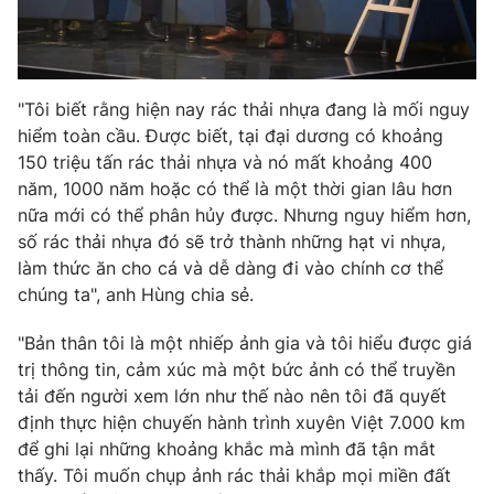
Photo
Infographic
Video
Shorts video
"Tôi biết rằng hiện nay rác thải nhựa đang là mối nguy
hiểm toàn cầu. Được biết, tại đại dương có khoảng
150 triệu tấn rác thải nhựa và nó mất khoảng 400
VTV Money
VTV Thể thao
năm, 1000 năm hoặc có thể là một thời gian lâu hơn
nữa mới có thể phân hủy được. Nhưng nguy hiểm hơn,
VTV Sức khoẻ
Bất động sản
số rác thải nhựa đó sẽ trở thành những hạt vi nhựa,
làm thức ăn cho cá và dễ dàng đi vào chính cơ thể
Thị trường 24h
Tấm lòng Việt
chúng ta", anh Hùng chia sẻ.
"Bản thân tôi là một nhiếp ảnh gia và tôi hiểu được giá
VTV4
Vươn mình bằng AI
trị thông tin, cảm xúc mà một bức ảnh có thể truyền
tải đến người xem lớn như thế nào nên tôi đã quyết
VTV9
VTV8
định thực hiện chuyến hành trình xuyên Việt 7.000 km
để ghi lại những khoảng khắc mà mình đã tận mắt
thấy. Tôi muốn chụp ảnh rác thải khắp mọi miền đất
Liên hệ tòa soạn
English