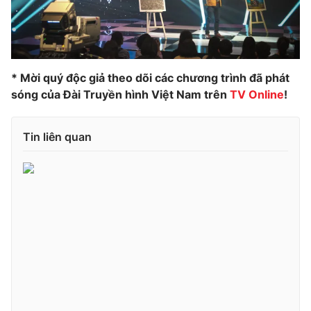
Ðiện thoại Thời báo VTV:
024.66 897 897
Email:
toasoan@vtv.vn
Liên hệ quảng cáo:
024-7300.7108
* Mời quý độc giả theo dõi các chương trình đã phát
sóng của Đài Truyền hình Việt Nam trên
TV Online
!
Tin liên quan
® Cấm sao chép dưới mọi hình thức nếu không có sự chấp
thuận bằng văn bản. Ghi rõ nguồn VTV.vn khi phát hành lại
thông tin từ website này.