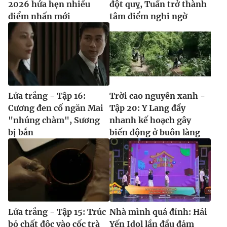
2026 hứa hẹn nhiều
đột quỵ, Tuấn trở thành
điểm nhấn mới
tâm điểm nghi ngờ
Lửa trắng - Tập 16:
Trời cao nguyên xanh -
Cương đen cố ngăn Mai
Tập 20: Y Lang đẩy
"nhúng chàm", Sương
nhanh kế hoạch gây
bị bắn
biến động ở buôn làng
Lửa trắng - Tập 15: Trúc
Nhà mình quá đỉnh: Hải
bỏ chất độc vào cốc trà
Yến Idol lần đầu đảm