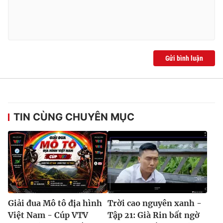
Gửi bình luận
TIN CÙNG CHUYÊN MỤC
Giải đua Mô tô địa hình
Trời cao nguyên xanh -
Việt Nam - Cúp VTV
Tập 21: Già Rin bất ngờ