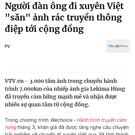
Chính trị
Người đàn ông đi xuyên Việt
Truyền hình
"săn" ảnh rác truyền thông
Văn hóa - Giải trí
Xã hội
Y tế
điệp tới cộng đồng
Đời sống
Pháp luật
Công nghệ
Giáo dục
PV
Y tế
Thế giới
VTV.vn - 3.000 tấm ảnh trong chuyến hành
Tin tức
trình 7.000km của nhiếp ảnh gia Lekima Hùng
Kinh tế
Thế giới đó đây
đã truyền cảm hứng mạnh mẽ và nhận được
Tài chính
nhiều sự quan tâm từ cộng đồng.
Dữ liệu và đời sống
Câu chuyện quốc tế
Thị trường
Trong chương trình
Wechoice -
Hành trình truyền cảm
Truyền hình
Góc doanh nghiệp
hứng
tháng 3, khán giả đã được lắng nghe câu chuyện
trải nghiệm về chuyến đi xuyên Việt qua 39 tỉnh thành