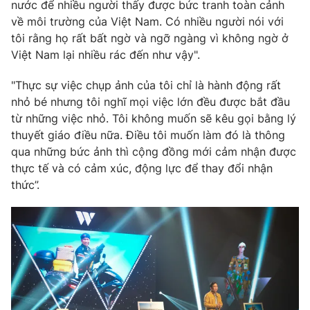
nước để nhiều người thấy được bức tranh toàn cảnh
về môi trường của Việt Nam. Có nhiều người nói với
tôi rằng họ rất bất ngờ và ngỡ ngàng vì không ngờ ở
Việt Nam lại nhiều rác đến như vậy".
THỜI BÁO VTV
"Thực sự việc chụp ảnh của tôi chỉ là hành động rất
nhỏ bé nhưng tôi nghĩ mọi việc lớn đều được bắt đầu
từ những việc nhỏ. Tôi không muốn sẽ kêu gọi bằng lý
Theo dõi báo trên
thuyết giáo điều nữa. Điều tôi muốn làm đó là thông
qua những bức ảnh thì cộng đồng mới cảm nhận được
thực tế và có cảm xúc, động lực để thay đổi nhận
Cơ quan chủ quản:
Đài Truyền hình Việt Nam
thức”.
Cơ quan báo chí:
Thời báo VTV
Giấy phép hoạt động báo in và báo điện tử số 483/GP-BTTTT
cấp ngày 29/12/2023
Tổng Biên tập:
Vũ Thanh Thủy
Phó Tổng Biên tập:
Nguyễn Thị Mỹ Hạnh, Phạm Quốc Thắng,
Nguyễn Trọng Ninh
Tổng đài VTV:
024.38 355 931 - 024.38 355 932