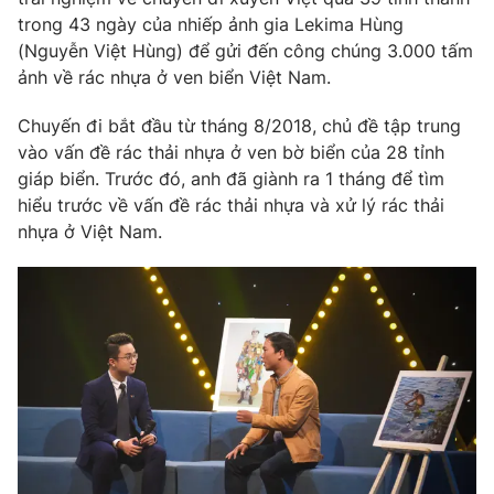
Phim VTV
Giải trí
trong 43 ngày của nhiếp ảnh gia Lekima Hùng
Hậu trường
(Nguyễn Việt Hùng) để gửi đến công chúng 3.000 tấm
Điện ảnh
ảnh về rác nhựa ở ven biển Việt Nam.
Đời sống
Nhân vật
Âm nhạc
Chuyến đi bắt đầu từ tháng 8/2018, chủ đề tập trung
Du lịch
Khán giả
Giáo dục
vào vấn đề rác thải nhựa ở ven bờ biển của 28 tỉnh
Sao
Làm đẹp
giáp biển. Trước đó, anh đã giành ra 1 tháng để tìm
Giải sao mai
Tuyển sinh
hiểu trước về vấn đề rác thải nhựa và xử lý rác thải
Công nghệ
Chất lượng cuộc sống
nhựa ở Việt Nam.
Học trực tuyến
Hitech Công nghệ tương lai
Giao lưu trực tuyến
Sản phẩm
Lịch phát sóng
Thị trường
Tư vấn
Chuyên mục khác
Emagazine
Podcast