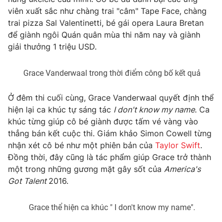
Phim VTV
Giải trí
viên xuất sắc như chàng trai "câm" Tape Face, chàng
Hậu trường
trai pizza Sal Valentinetti, bé gái opera Laura Bretan
Điện ảnh
để giành ngôi Quán quân mùa thi năm nay và giành
Đời sống
Nhân vật
giải thưởng 1 triệu USD.
Âm nhạc
Du lịch
Khán giả
Giáo dục
Sao
Grace Vanderwaal trong thời điểm công bố kết quả
Làm đẹp
Giải sao mai
Tuyển sinh
Công nghệ
Ở đêm thi cuối cùng, Grace Vanderwaal quyết định thể
Chất lượng cuộc sống
Học trực tuyến
hiện lại ca khúc tự sáng tác
I don't know my name
. Ca
Hitech Công nghệ tương lai
khúc từng giúp cô bé giành được tấm vé vàng vào
Giao lưu trực tuyến
thẳng bán kết cuộc thi. Giám khảo Simon Cowell từng
Sản phẩm
nhận xét cô bé như một phiên bản của
Taylor Swift
.
Lịch phát sóng
Thị trường
Đồng thời, đây cũng là tác phẩm giúp Grace trở thành
một trong những gương mặt gây sốt của
America's
Tư vấn
Got Talent
2016.
Chuyên mục khác
Grace thể hiện ca khúc " I don't know my name".
Emagazine
Podcast