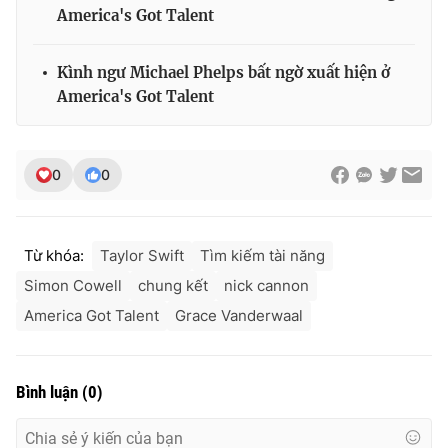
Ðiện thoại Thời báo VTV:
024.66 897 897
America's Got Talent
Email:
toasoan@vtv.vn
Liên hệ quảng cáo:
024-7300.7108
Kình ngư Michael Phelps bất ngờ xuất hiện ở
America's Got Talent
0
0
Từ khóa:
Taylor Swift
Tìm kiếm tài năng
Simon Cowell
chung kết
nick cannon
America Got Talent
Grace Vanderwaal
® Cấm sao chép dưới mọi hình thức nếu không có sự chấp
thuận bằng văn bản. Ghi rõ nguồn VTV.vn khi phát hành lại
thông tin từ website này.
Bình luận
(
0
)