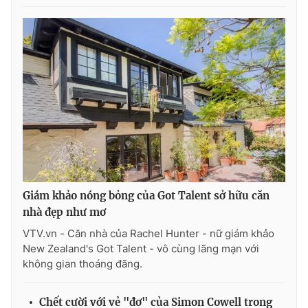
THỜI BÁO VTV
Theo dõi báo trên
Cơ quan chủ quản:
Đài Truyền hình Việt Nam
Cơ quan báo chí:
Thời báo VTV
Giám khảo nóng bỏng của Got Talent sở hữu căn
Giấy phép hoạt động báo in và báo điện tử số 483/GP-BTTTT
nhà đẹp như mơ
cấp ngày 29/12/2023
VTV.vn - Căn nhà của Rachel Hunter - nữ giám khảo
Tổng Biên tập:
Vũ Thanh Thủy
New Zealand's Got Talent - vô cùng lãng mạn với
không gian thoáng đãng.
Phó Tổng Biên tập:
Nguyễn Thị Mỹ Hạnh, Phạm Quốc Thắng,
Nguyễn Trọng Ninh
Tổng đài VTV:
024.38 355 931 - 024.38 355 932
Chết cười với vẻ "đơ" của Simon Cowell trong