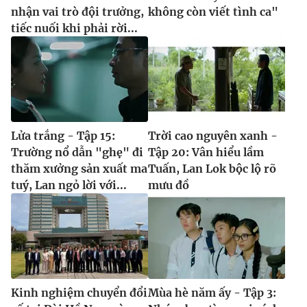
nhận vai trò đội trưởng,
không còn viết tình ca"
tiếc nuối khi phải rời...
Lửa trắng - Tập 15:
Trời cao nguyên xanh -
Trường nổ dẫn "ghẹ" đi
Tập 20: Vân hiểu lầm
thăm xưởng sản xuất ma
Tuấn, Lan Lok bộc lộ rõ
tuý, Lan ngỏ lời với...
mưu đồ
Kinh nghiệm chuyển đổi
Mùa hè năm ấy - Tập 3: