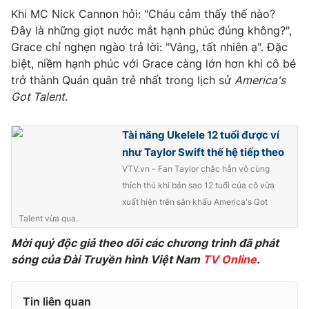
Khi MC Nick Cannon hỏi: "Cháu cảm thấy thế nào?
Photo
Infographic
Đây là những giọt nước mắt hạnh phúc đúng không?",
Grace chỉ nghẹn ngào trả lời: "Vâng, tất nhiên ạ". Đặc
Video
Shorts video
biệt, niềm hạnh phúc với Grace càng lớn hơn khi cô bé
trở thành Quán quân trẻ nhất trong lịch sử
America's
Got Talent.
VTV Money
VTV Thể thao
Tài năng Ukelele 12 tuổi được ví
VTV Sức khoẻ
Bất động sản
như Taylor Swift thế hệ tiếp theo
VTV.vn - Fan Taylor chắc hẳn vô cùng
Thị trường 24h
Tấm lòng Việt
thích thú khi bản sao 12 tuổi của cô vừa
xuất hiện trên sân khấu America's Got
Talent vừa qua.
VTV4
Vươn mình bằng AI
Mời quý độc giả theo dõi các chương trình đã phát
sóng của Đài Truyền hình Việt Nam
TV Online
.
VTV9
VTV8
Tin liên quan
Liên hệ tòa soạn
English