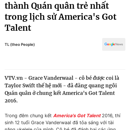
Chính trị
thành Quán quân trẻ nhất
Truyền hình
trong lịch sử America's Got
Văn hóa - Giải trí
Xã hội
Y tế
Talent
Đời sống
Pháp luật
Công nghệ
Giáo dục
TL (theo People)
Y tế
Thế giới
VTV.vn - Grace Vanderwaal - cô bé được coi là
Tin tức
Taylor Swift thế hệ mới - đã đăng quang ngôi
Kinh tế
Thế giới đó đây
Quán quân ở chung kết America's Got Talent
Tài chính
2016.
Dữ liệu và đời sống
Câu chuyện quốc tế
Thị trường
Trong đêm chung kết
America's Got Talent
2016, thí
Truyền hình
Góc doanh nghiệp
sinh 12 tuổi Grace Vanderwaal đã tỏa sáng với tài
năng ukelele của mình. Cô bé đã đánh bại các ứng