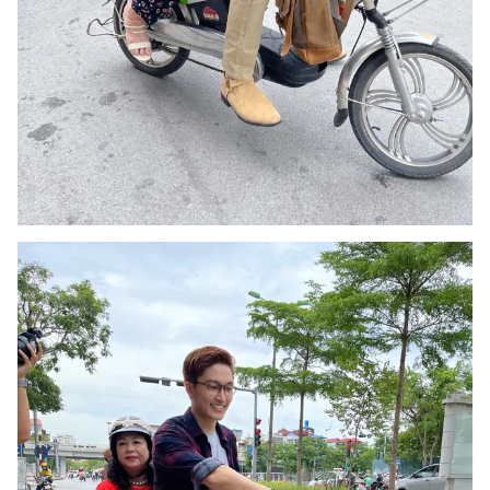
THỜI BÁO VTV
Theo dõi báo trên
Cơ quan chủ quản:
Đài Truyền hình Việt Nam
Cơ quan báo chí:
Thời báo VTV
Giấy phép hoạt động báo in và báo điện tử số 483/GP-BTTTT
cấp ngày 29/12/2023
Tổng Biên tập:
Vũ Thanh Thủy
Phó Tổng Biên tập:
Nguyễn Thị Mỹ Hạnh, Phạm Quốc Thắng,
Nguyễn Trọng Ninh
Tổng đài VTV:
024.38 355 931 - 024.38 355 932