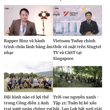
Rapper Binz và hành
Vietnam Today chính
trình chữa lành bằng âm
thức có mặt trên Singtel
nhạc
TV và CAST tại
Singapore
Đội hình nào có lợi thế
Trời cao nguyên xanh -
trong Công diễn 2 Anh
Tập 21: Tuấn bị kẻ xấu
trai vượt ngàn chông gai
bắt, Lan Lok bất ngờ giải