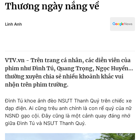
Chính trị
Thương ngày nắng về
Truyền hình
Văn hóa - Giải trí
Xã hội
Y tế
Linh Anh
Đời sống
Pháp luật
Công nghệ
Giáo dục
Y tế
VTV.vn - Trên trang cá nhân, các diễn viên của
phim như Đình Tú, Quang Trọng, Ngọc Huyền...
Thế giới
thường xuyên chia sẻ nhiều khoảnh khắc vui
nhộn trên phim trường.
Tin tức
Kinh tế
Thế giới đó đây
Đình Tú khoe ảnh đèo NSƯT Thanh Quý trên chiếc xe
Tài chính
đạp điện. Ai cũng trêu anh chính là con rể quý của nữ
Dữ liệu và đời sống
Câu chuyện quốc tế
NSND gạo cội. Đây cũng là một cảnh quay đáng nhớ
Thị trường
giữa Đình Tú và NSƯT Thanh Quý.
Truyền hình
Góc doanh nghiệp