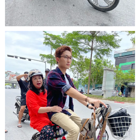
Photo
Infographic
Video
Shorts video
VTV Money
VTV Thể thao
VTV Sức khoẻ
Bất động sản
Thị trường 24h
Tấm lòng Việt
VTV4
Vươn mình bằng AI
VTV9
VTV8
Liên hệ tòa soạn
English