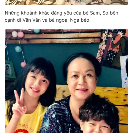
Những khoảnh khắc đáng yêu của bé Sam, So bên
cạnh dì Vân Vân và bà ngoại Nga béo.