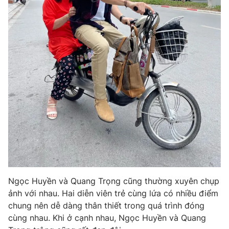
Ðiện thoại Thời báo VTV:
024.66 897 897
Email:
toasoan@vtv.vn
Liên hệ quảng cáo:
024-7300.7108
® Cấm sao chép dưới mọi hình thức nếu không có sự chấp
Ngọc Huyền và Quang Trọng cũng thường xuyên chụp
thuận bằng văn bản. Ghi rõ nguồn VTV.vn khi phát hành lại
ảnh với nhau. Hai diễn viên trẻ cùng lứa có nhiều điểm
thông tin từ website này.
chung nên dễ dàng thân thiết trong quá trình đóng
cùng nhau. Khi ở cạnh nhau, Ngọc Huyền và Quang