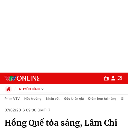
TRUYỀN HÌNH
Chính trị
Phim VTV
Hậu trường
Nhân vật
Góc khán giả
Điểm hẹn tài năng
Giải
Xã hội
07/02/2016 09:00 GMT+7
Pháp luật
Chuyên mục
Kinh tế
Hồng Quế tỏa sáng, Lâm Chi
Thể thao