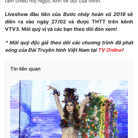
tâm chiêu mộ Ngọc Anh về đội của mình.
Ðiện thoại Thời báo VTV:
024.66 897 897
Email:
toasoan@vtv.vn
Liveshow đầu tiên của
Bước nhảy hoàn vũ 2016
sẽ
Liên hệ quảng cáo:
024-7300.7108
diễn ra vào ngày 27/02 và được THTT trên kênh
VTV3. Mời quý vị và các bạn theo dõi đón xem!
* Mời quý độc giả theo dõi các chương trình đã phát
sóng của Đài Truyền hình Việt Nam tại
TV Online
!
Tin liên quan
® Cấm sao chép dưới mọi hình thức nếu không có sự chấp
thuận bằng văn bản. Ghi rõ nguồn VTV.vn khi phát hành lại
thông tin từ website này.