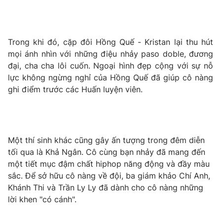
Photo
Infographic
Trong khi đó, cặp đôi Hồng Quế - Kristan lại thu hút
Video
Shorts video
mọi ánh nhìn với những điệu nhảy paso doble, đương
đại, cha cha lôi cuốn. Ngoại hình đẹp cộng với sự nỗ
VTV Money
VTV Thể thao
lực không ngừng nghỉ của Hồng Quế đã giúp cô nàng
ghi điểm trước các Huấn luyện viên.
VTV Sức khoẻ
Bất động sản
Thị trường 24h
Tấm lòng Việt
Một thí sinh khác cũng gây ấn tượng trong đêm diễn
tối qua là Khả Ngân. Cô cùng bạn nhảy đã mang đến
VTV4
Vươn mình bằng AI
một tiết mục đậm chất hiphop năng động và đầy màu
sắc. Để sở hữu cô nàng về đội, ba giám khảo Chí Anh,
VTV9
Khánh Thi và Trần Ly Ly đã dành cho cô nàng những
VTV8
lời khen "có cánh".
Liên hệ tòa soạn
English