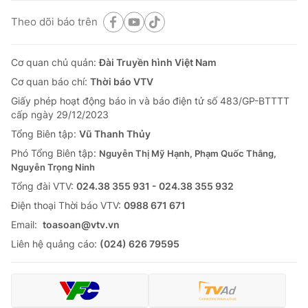
Theo dõi báo trên
Cơ quan chủ quản:
Đài Truyền hình Việt Nam
Cơ quan báo chí:
Thời báo VTV
Giấy phép hoạt động báo in và báo điện tử số 483/GP-BTTTT
cấp ngày 29/12/2023
Tổng Biên tập:
Vũ Thanh Thủy
Phó Tổng Biên tập:
Nguyễn Thị Mỹ Hạnh, Phạm Quốc Thắng,
Nguyễn Trọng Ninh
Tổng đài VTV:
024.38 355 931 - 024.38 355 932
Ðiện thoại Thời báo VTV:
0988 671 671
Email:
toasoan@vtv.vn
Liên hệ quảng cáo:
(024) 626 79595