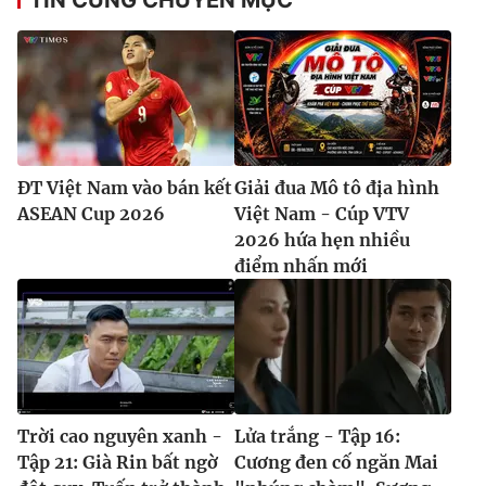
ĐT Việt Nam vào bán kết
Giải đua Mô tô địa hình
ASEAN Cup 2026
Việt Nam - Cúp VTV
2026 hứa hẹn nhiều
điểm nhấn mới
Trời cao nguyên xanh -
Lửa trắng - Tập 16:
Tập 21: Già Rin bất ngờ
Cương đen cố ngăn Mai