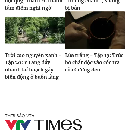
đột quỵ, Tuấn trở thành
"nhúng chàm", Sương
tâm điểm nghi ngờ
bị bắn
Trời cao nguyên xanh -
Lửa trắng - Tập 15: Trúc
Tập 20: Y Lang đẩy
bỏ chất độc vào cốc trà
nhanh kế hoạch gây
của Cương đen
biến động ở buôn làng
THỜI BÁO VTV