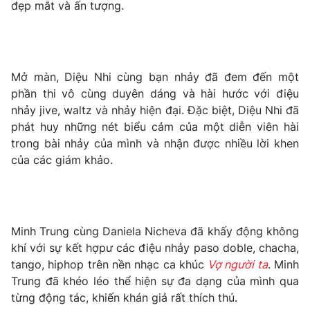
Phim VTV
đẹp mắt và ấn tượng.
Giải trí
Hậu trường
Điện ảnh
Đời sống
Nhân vật
Âm nhạc
Mở màn, Diệu Nhi cùng bạn nhảy đã đem đến một
Du lịch
Khán giả
phần thi vô cùng duyên dáng và hài hước với điệu
Giáo dục
Sao
nhảy jive, waltz và nhảy hiện đại. Đặc biệt, Diệu Nhi đã
Làm đẹp
Giải sao mai
Tuyển sinh
phát huy những nét biểu cảm của một diễn viên hài
Công nghệ
Chất lượng cuộc sống
trong bài nhảy của mình và nhận được nhiều lời khen
Học trực tuyến
của các giám khảo.
Hitech Công nghệ tương lai
Giao lưu trực tuyến
Sản phẩm
Lịch phát sóng
Thị trường
Minh Trung cùng Daniela Nicheva đã khấy động không
Tư vấn
khí với sự kết hợpư các điệu nhảy paso doble, chacha,
tango, hiphop trên nền nhạc ca khúc
Vợ người ta
. Minh
Chuyên mục khác
Trung đã khéo léo thể hiện sự đa dạng của mình qua
Emagazine
Podcast
từng động tác, khiến khán giả rất thích thú.