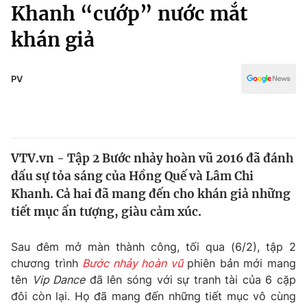
Chính trị
Khanh “cướp” nước mắt
Truyền hình
khán giả
Văn hóa - Giải trí
Xã hội
Y tế
Đời sống
PV
Pháp luật
Công nghệ
Giáo dục
Y tế
VTV.vn - Tập 2 Bước nhảy hoàn vũ 2016 đã đánh
Thế giới
dấu sự tỏa sáng của Hồng Quế và Lâm Chi
Tin tức
Khanh. Cả hai đã mang đến cho khán giả những
Kinh tế
tiết mục ấn tượng, giàu cảm xúc.
Thế giới đó đây
Tài chính
Dữ liệu và đời sống
Câu chuyện quốc tế
Sau đêm mở màn thành công, tối qua (6/2), tập 2
Thị trường
chương trình
Bước nhảy hoàn vũ
phiên bản mới mang
tên
Vip Dance
đã lên sóng với sự tranh tài của 6 cặp
Truyền hình
Góc doanh nghiệp
đôi còn lại. Họ đã mang đến những tiết mục vô cùng