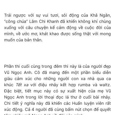
Trái ngược với sự vui tươi, sôi động của Khả Ngân,
“công chúa” Lâm Chi Khanh đã khiến không khí chùng
THỜI BÁO VTV
xuống với câu chuyện kể cảm động về cuộc đời của
mình, về ước mơ, khát khao được sống thật với mong
muốn của bản thân.
Theo dõi báo trên
Cơ quan chủ quản:
Đài Truyền hình Việt Nam
Phần thi cuối cùng trong đêm thi này là của người đẹp
Cơ quan báo chí:
Thời báo VTV
Vũ Ngọc Anh. Cô đã mang đến một phần biểu diễn
giàu cảm xúc cho những người con xa nhà qua ca
Giấy phép hoạt động báo in và báo điện tử số 483/GP-BTTTT
cấp ngày 29/12/2023
khúc
Tết xa
với điệu nhảy kết hợp rumba và waltz.
Đặc biệt, tiết mục này có sự xuất hiện của mẹ Vũ
Tổng Biên tập:
Vũ Thanh Thủy
Ngọc Anh trong lời thoại đọc lá thư ở cuối bài nhảy.
Phó Tổng Biên tập:
Nguyễn Thị Mỹ Hạnh, Phạm Quốc Thắng,
Chi tiết ý nghĩa này đã khiến các Huấn luyện viên rất
Nguyễn Trọng Ninh
xúc động. Cả 4 người đã cùng bấm nút chọn để quyết
Tổng đài VTV:
024.38 355 931 - 024.38 355 932