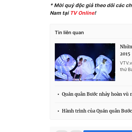
* Mời quý độc giả theo dõi các c
Nam tại
TV Online
!
Tin liên quan
Những
2015
VTV.v
thứ B
Quán quân Bước nhảy hoàn vũ nh
Hành trình của Quán quân Bước