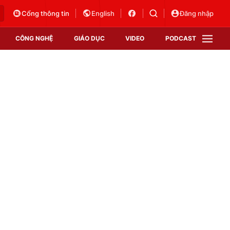
Cổng thông tin
English
Đăng nhập
CÔNG NGHỆ
GIÁO DỤC
VIDEO
PODCAST
VTV Money
VTV Thể thao
VTV Sức khoẻ
Bất động sản
Thị trường 24h
Tấm lòng Việt
Vươn mình bằng AI
VTV4
VTV8
VTV9
Lịch phát sóng
Giao lưu trực tuyến
Sự kiện