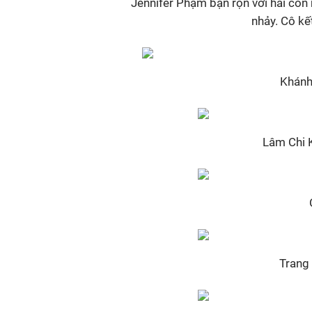
Jennifer Phạm bận rộn với hai con
nhảy. Cô kế
Khánh
Lâm Chi K
Trang 