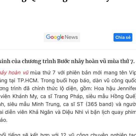
Góc ảnh
Giáo dục
Công nghệ
Chia sẻ
Tuyển sinh
Hitech Công ng
Học trực tuyến
Sản phẩm
 sinh của chương trình Bước nhảy hoàn vũ mùa thứ 7.
g
Thị trường
ảy hoàn vũ
mùa thứ 7 với phiên bản mới mang tên Vi
Tư vấn
úng tại TP.HCM. Trong buổi họp báo, dàn vũ công quố
ơng trình đã chính thức lộ diện, gồm: Hoa hậu Jennife
 viên Khánh My, ca sĩ Trang Pháp, siêu mẫu Hồng Quế
h, siêu mẫu Minh Trung, ca sĩ ST (365 band) và ngườ
i diễn viên Khả Ngân và Diệu Nhi vì bận lịch quay phi
áo.
ổi tiếng sẽ kết hợp với 12 vũ công chuyên nghiệp tạ