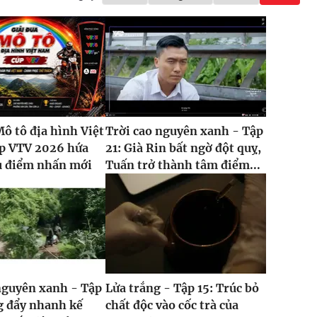
Mô tô địa hình Việt
Trời cao nguyên xanh - Tập
p VTV 2026 hứa
21: Già Rin bất ngờ đột quỵ,
u điểm nhấn mới
Tuấn trở thành tâm điểm...
nguyên xanh - Tập
Lửa trắng - Tập 15: Trúc bỏ
g đẩy nhanh kế
chất độc vào cốc trà của