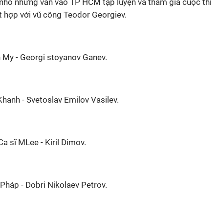
 nhỏ nhưng vẫn vào TP HCM tập luyện và tham gia cuộc thi
t hợp với vũ công Teodor Georgiev.
 My - Georgi stoyanov Ganev.
hanh - Svetoslav Emilov Vasilev.
Ca sĩ MLee - Kiril Dimov.
Pháp - Dobri Nikolaev Petrov.