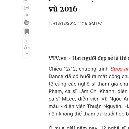
vũ 2016
0
T.H
13/12/2015 11:18 GMT+7
Giải trí
Đời sống
Điện ảnh
Du lịch
Âm nhạc
Làm đẹp
VTV.vn - Hai người đẹp sẽ là thí
Sao
Chất lượng cuộc sốn
Chiều 12/12, chương trình
Bước nh
Dance đã có buổi ra mắt công ch
tế cùng các nghệ sĩ tham gia chư
Phạm, ca sĩ Lâm Chi Khanh, diễn
ca sĩ MLee, diễn viên Vũ Ngọc An
mẫu - diễn viên Thuận Nguyễn. Ha
nên không thể tham dự buổi họp b
Ở mùa giải năm nay, 12 nghệ sĩ n