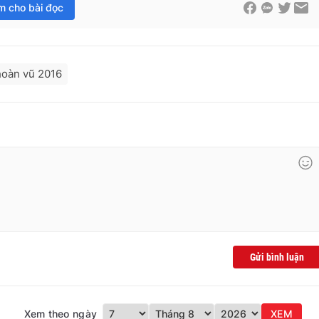
im cho bài đọc
hoàn vũ 2016
Gửi bình luận
Xem theo ngày
XEM