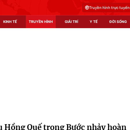
Truyền hình trực tuyến
KINH TẾ
TRUYỀN HÌNH
GIẢI TRÍ
Y TẾ
ĐỜI SỐNG
Pháp luật
Y tế
Truyền hình
Multimedia
Phim VTV
Video
Hậu trường
Shorts video
Nhân vật
Podcast
Khán giả
EMagazine
Giải sao mai
Photo
ầu Hồng Quế trong Bước nhảy hoàn
Infographic