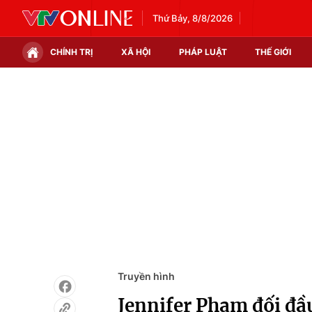
Thứ Bảy, 8/8/2026
CHÍNH TRỊ
XÃ HỘI
PHÁP LUẬT
THẾ GIỚI
Chính trị
Xã hội
Thế giới
Kinh tế
Tin tức
Tài chính
Thế giới đó đây
Thị trường
Câu chuyện quốc tế
Góc doanh nghiệp
Dữ liệu và đời sống
Truyền hình
Jennifer Phạm đối đ