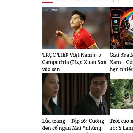
TRỰC TIẾP Việt Nam 1-0
Giải đua 
Campuchia (H2): Xuân Son
Nam - Cú
vào sân
hẹn nhiề
Lửa trắng - Tập 16: Cương
Trời cao 
đen cố ngăn Mai "nhúng
20: Y Lan