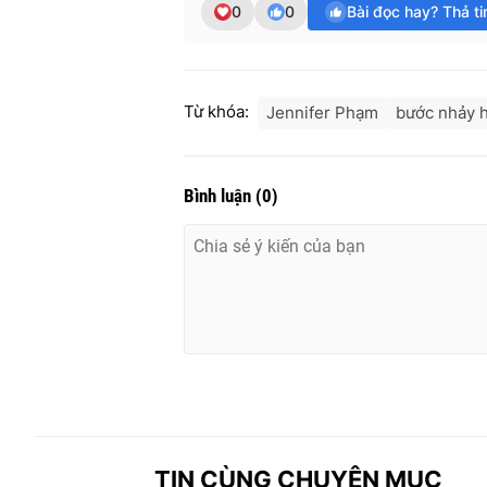
0
0
Bài đọc hay? Thả t
Từ khóa:
Jennifer Phạm
bước nhảy 
Bình luận
(
0
)
TIN CÙNG CHUYÊN MỤC