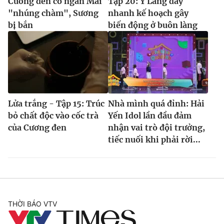
Cương đen cố ngăn Mai
Tập 20: Y Lang đẩy
"nhúng chàm", Sương
nhanh kế hoạch gây
bị bắn
biến động ở buôn làng
Lửa trắng - Tập 15: Trúc
Nhà mình quá đỉnh: Hải
bỏ chất độc vào cốc trà
Yến Idol lần đầu đảm
của Cương đen
nhận vai trò đội trưởng,
tiếc nuối khi phải rời...
THỜI BÁO VTV