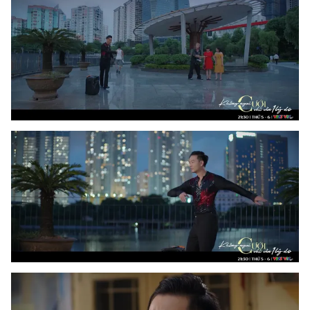
Ðiện thoại Thời báo VTV:
024.66 897 897
Email:
toasoan@vtv.vn
Liên hệ quảng cáo:
024-7300.7108
® Cấm sao chép dưới mọi hình thức nếu không có sự chấp
thuận bằng văn bản. Ghi rõ nguồn VTV.vn khi phát hành lại
thông tin từ website này.