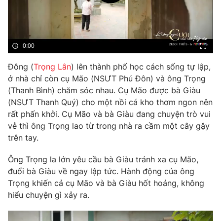
Phim VTV
Giải trí
Hậu trường
Điện ảnh
Đời sống
Nhân vật
0:00
Âm nhạc
Du lịch
Khán giả
Đông (
Trọng Lân
) lên thành phố học cách sống tự lập,
Giáo dục
Sao
ở nhà chỉ còn cụ Mão (NSƯT Phú Đôn) và ông Trọng
Làm đẹp
Giải sao mai
Tuyển sinh
(Thanh Bình) chăm sóc nhau. Cụ Mão được bà Giàu
Công nghệ
Chất lượng cuộc sống
(NSƯT Thanh Quý) cho một nồi cá kho thơm ngon nên
Học trực tuyến
rất phấn khởi. Cụ Mão và bà Giàu đang chuyện trò vui
Hitech Công nghệ tương lai
Giao lưu trực tuyến
vẻ thì ông Trọng lao từ trong nhà ra cầm một cây gậy
Sản phẩm
trên tay.
Lịch phát sóng
Thị trường
Ông Trọng la lớn yêu cầu bà Giàu tránh xa cụ Mão,
đuổi bà Giàu về ngay lập tức. Hành động của ông
Tư vấn
Trọng khiến cả cụ Mão và bà Giàu hốt hoảng, không
Chuyên mục khác
hiểu chuyện gì xảy ra.
Emagazine
Podcast