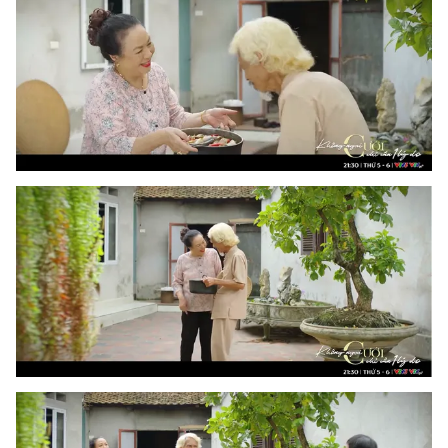
Photo
Infographic
Video
Shorts video
VTV Money
VTV Thể thao
VTV Sức khoẻ
Bất động sản
Thị trường 24h
Tấm lòng Việt
VTV4
Vươn mình bằng AI
VTV9
VTV8
Liên hệ tòa soạn
English