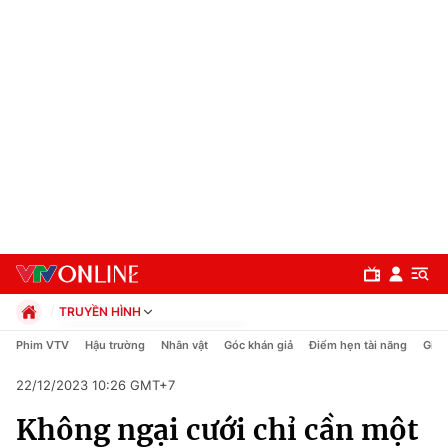
TRUYỀN HÌNH
Chính trị
Phim VTV
Hậu trường
Nhân vật
Góc khán giả
Điểm hẹn tài năng
Giải
Xã hội
22/12/2023 10:26 GMT+7
Pháp luật
Chuyên mục
Kinh tế
Không ngại cưới chỉ cần một
Thể thao