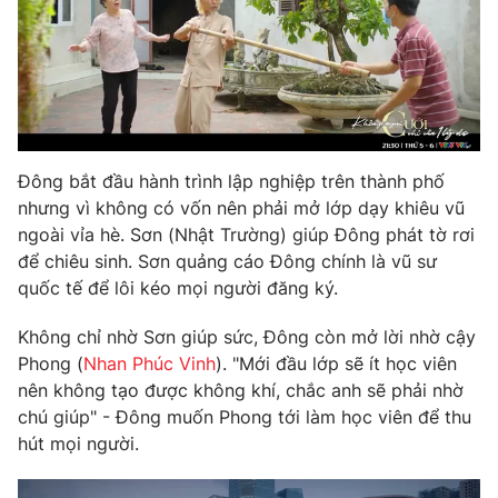
THỜI BÁO VTV
Đông bắt đầu hành trình lập nghiệp trên thành phố
nhưng vì không có vốn nên phải mở lớp dạy khiêu vũ
Theo dõi báo trên
ngoài vỉa hè. Sơn (Nhật Trường) giúp Đông phát tờ rơi
để chiêu sinh. Sơn quảng cáo Đông chính là vũ sư
Cơ quan chủ quản:
Đài Truyền hình Việt Nam
quốc tế để lôi kéo mọi người đăng ký.
Cơ quan báo chí:
Thời báo VTV
Không chỉ nhờ Sơn giúp sức, Đông còn mở lời nhờ cậy
Giấy phép hoạt động báo in và báo điện tử số 483/GP-BTTTT
Phong (
Nhan Phúc Vinh
). "Mới đầu lớp sẽ ít học viên
cấp ngày 29/12/2023
nên không tạo được không khí, chắc anh sẽ phải nhờ
Tổng Biên tập:
Vũ Thanh Thủy
chú giúp" - Đông muốn Phong tới làm học viên để thu
Phó Tổng Biên tập:
Nguyễn Thị Mỹ Hạnh, Phạm Quốc Thắng,
hút mọi người.
Nguyễn Trọng Ninh
Tổng đài VTV:
024.38 355 931 - 024.38 355 932