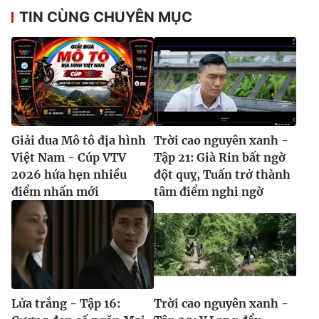
TIN CÙNG CHUYÊN MỤC
Giải đua Mô tô địa hình
Trời cao nguyên xanh -
Việt Nam - Cúp VTV
Tập 21: Già Rin bất ngờ
2026 hứa hẹn nhiều
đột quỵ, Tuấn trở thành
điểm nhấn mới
tâm điểm nghi ngờ
Lửa trắng - Tập 16:
Trời cao nguyên xanh -