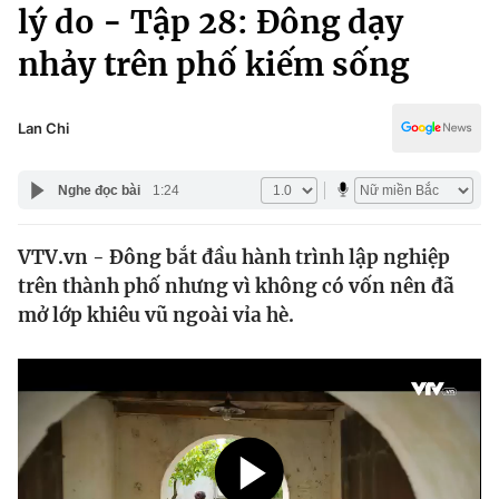
Chính trị
lý do - Tập 28: Đông dạy
Truyền hình
nhảy trên phố kiếm sống
Văn hóa - Giải trí
Xã hội
Y tế
Đời sống
Lan Chi
Pháp luật
Công nghệ
Giáo dục
Nghe đọc bài
1:24
Y tế
VTV.vn - Đông bắt đầu hành trình lập nghiệp
Thế giới
trên thành phố nhưng vì không có vốn nên đã
Tin tức
mở lớp khiêu vũ ngoài vỉa hè.
Kinh tế
Thế giới đó đây
Tài chính
Dữ liệu và đời sống
Câu chuyện quốc tế
Thị trường
Truyền hình
Góc doanh nghiệp