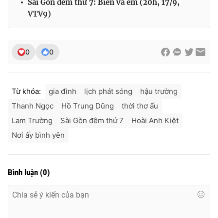
Sài Gòn đêm thứ 7: Biển và em (20h, 17/9,
VTV9)
0
0
Từ khóa:
gia đình
lịch phát sóng
hậu trường
Thanh Ngọc
Hồ Trung Dũng
thời thơ ấu
Lam Trường
Sài Gòn đêm thứ 7
Hoài Anh Kiệt
Nơi ấy bình yên
Bình luận
(
0
)