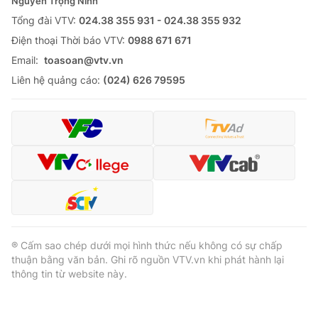
Nguyễn Trọng Ninh
Tổng đài VTV:
024.38 355 931 - 024.38 355 932
Ðiện thoại Thời báo VTV:
0988 671 671
Email:
toasoan@vtv.vn
Liên hệ quảng cáo:
(024) 626 79595
® Cấm sao chép dưới mọi hình thức nếu không có sự chấp
thuận bằng văn bản. Ghi rõ nguồn VTV.vn khi phát hành lại
thông tin từ website này.