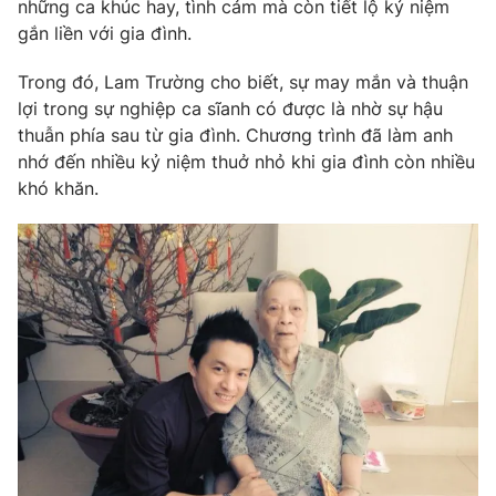
Phim VTV
những ca khúc hay, tình cảm mà còn tiết lộ kỷ niệm
Giải trí
gắn liền với gia đình.
Hậu trường
Điện ảnh
Trong đó, Lam Trường cho biết, sự may mắn và thuận
Đời sống
Nhân vật
lợi trong sự nghiệp ca sĩanh có được là nhờ sự hậu
Âm nhạc
Du lịch
thuẫn phía sau từ gia đình. Chương trình đã làm anh
Khán giả
Giáo dục
Sao
nhớ đến nhiều kỷ niệm thuở nhỏ khi gia đình còn nhiều
Làm đẹp
Giải sao mai
khó khăn.
Tuyển sinh
Công nghệ
Chất lượng cuộc sống
Học trực tuyến
Hitech Công nghệ tương lai
Giao lưu trực tuyến
Sản phẩm
Lịch phát sóng
Thị trường
Tư vấn
Chuyên mục khác
Emagazine
Podcast