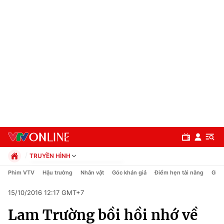
TRUYỀN HÌNH
Chính trị
Phim VTV
Hậu trường
Nhân vật
Góc khán giả
Điểm hẹn tài năng
Giải
Xã hội
15/10/2016 12:17 GMT+7
Pháp luật
Chuyên mục
Kinh tế
Lam Trường bồi hồi nhớ về
Thể thao