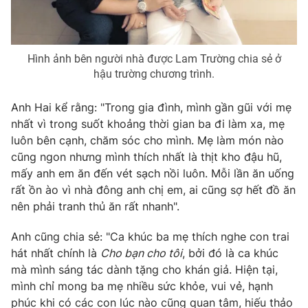
Photo
Infographic
Hình ảnh bên người nhà được Lam Trường chia sẻ ở
Video
Shorts video
hậu trường chương trình.
VTV Money
VTV Thể thao
Anh Hai kể rằng: "Trong gia đình, mình gần gũi với mẹ
nhất vì trong suốt khoảng thời gian ba đi làm xa, mẹ
luôn bên cạnh, chăm sóc cho mình. Mẹ làm món nào
VTV Sức khoẻ
Bất động sản
cũng ngon nhưng mình thích nhất là thịt kho đậu hũ,
mấy anh em ăn đến vét sạch nồi luôn. Mỗi lần ăn uống
Thị trường 24h
Tấm lòng Việt
rất ồn ào vì nhà đông anh chị em, ai cũng sợ hết đồ ăn
nên phải tranh thủ ăn rất nhanh".
VTV4
Vươn mình bằng AI
Anh cũng chia sẻ: "Ca khúc ba mẹ thích nghe con trai
hát nhất chính là
Cho bạn cho tôi
, bởi đó là ca khúc
VTV9
VTV8
mà mình sáng tác dành tặng cho khán giả. Hiện tại,
mình chỉ mong ba mẹ nhiều sức khỏe, vui vẻ, hạnh
Liên hệ tòa soạn
English
phúc khi có các con lúc nào cũng quan tâm, hiếu thảo