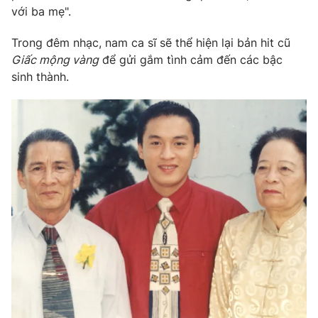
với ba mẹ".
Trong đêm nhạc, nam ca sĩ sẽ thể hiện lại bản hit cũ
Giấc mộng vàng
để gửi gắm tình cảm đến các bậc
THỜI BÁO VTV
sinh thành.
Theo dõi báo trên
Cơ quan chủ quản:
Đài Truyền hình Việt Nam
Cơ quan báo chí:
Thời báo VTV
Giấy phép hoạt động báo in và báo điện tử số 483/GP-BTTTT
cấp ngày 29/12/2023
Tổng Biên tập:
Vũ Thanh Thủy
Phó Tổng Biên tập:
Nguyễn Thị Mỹ Hạnh, Phạm Quốc Thắng,
Nguyễn Trọng Ninh
Tổng đài VTV:
024.38 355 931 - 024.38 355 932
Ðiện thoại Thời báo VTV:
024.66 897 897