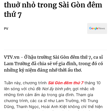
Chính trị
thuở nhỏ trong Sài Gòn đêm
Truyền hình
thứ 7
Văn hóa - Giải trí
Xã hội
Y tế
Đời sống
PV
Pháp luật
Công nghệ
Giáo dục
Y tế
VTV.vn - Ở hậu trường Sài Gòn đêm thứ 7, ca sĩ
Thế giới
Lam Trường đã chia sẻ về gia đình, trong đó có
Tin tức
những kỷ niệm đáng nhớ thời ấu thơ.
Kinh tế
Thế giới đó đây
Tuần này, chương trình
Sài Gòn đêm thứ 7
tháng 10
Tài chính
Dữ liệu và đời sống
lên sóng với chủ đề
Nơi ấy bình yên
, gợi nhắc về
Câu chuyện quốc tế
Thị trường
những tình cảm ấm áp trong gia đình. Tham gia
chương trình, các ca sĩ như Lam Trường, Hồ Trung
Truyền hình
Góc doanh nghiệp
Dũng, Thanh Ngọc, Hoài Anh Kiệt không chỉ thể hiện