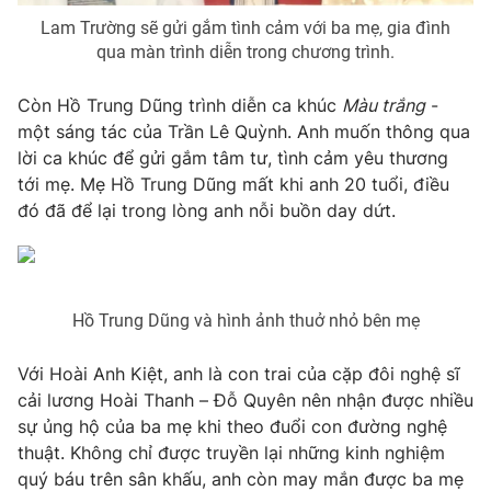
Email:
toasoan@vtv.vn
Lam Trường sẽ gửi gắm tình cảm với ba mẹ, gia đình
Liên hệ quảng cáo:
024-7300.7108
qua màn trình diễn trong chương trình.
Còn Hồ Trung Dũng trình diễn ca khúc
Màu trắng
-
một sáng tác của Trần Lê Quỳnh. Anh muốn thông qua
lời ca khúc để gửi gắm tâm tư, tình cảm yêu thương
tới mẹ. Mẹ Hồ Trung Dũng mất khi anh 20 tuổi, điều
đó đã để lại trong lòng anh nỗi buồn day dứt.
Hồ Trung Dũng và hình ảnh thuở nhỏ bên mẹ
® Cấm sao chép dưới mọi hình thức nếu không có sự chấp
thuận bằng văn bản. Ghi rõ nguồn VTV.vn khi phát hành lại
Với Hoài Anh Kiệt, anh là con trai của cặp đôi nghệ sĩ
thông tin từ website này.
cải lương Hoài Thanh – Đỗ Quyên nên nhận được nhiều
sự ủng hộ của ba mẹ khi theo đuổi con đường nghệ
thuật. Không chỉ được truyền lại những kinh nghiệm
quý báu trên sân khấu, anh còn may mắn được ba mẹ