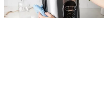
Tin mới
Video
Live
Emagazine
Trang chủ
6 lưu ý cho cha mẹ khi sinh con thứ 2
VTV.vn - Gia đình thêm thành viên mới sẽ mang lại
nhiều niềm vui nhưng cũng không ít thử thách. Vì thế
các bậc cha mẹ cần phải tìm cách cân bằng.