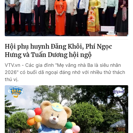
Tin tức
Kinh tế
Thế giới đó đây
Tài chính
Dữ liệu và đời sống
Câu chuyện quốc tế
Thị trường
Hội phụ huynh Đăng Khôi, Phí Ngọc
Truyền hình
Góc doanh nghiệp
Hưng và Tuấn Dương hội ngộ
Phim VTV
Giải trí
VTV.vn - Các gia đình "Mẹ vắng nhà Ba là siêu nhân
Hậu trường
2026" có buổi dã ngoại đáng nhớ với nhiều thử thách
Điện ảnh
thú vị.
Đời sống
Nhân vật
Âm nhạc
Du lịch
Khán giả
Giáo dục
Sao
Làm đẹp
Giải sao mai
Tuyển sinh
Công nghệ
Chất lượng cuộc sống
Học trực tuyến
Hitech Công nghệ tương lai