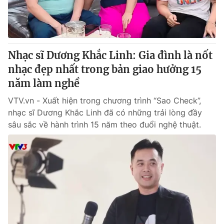
Thị trường 24h
Tấm lòng Việt
VTV4
Vươn mình bằng AI
Nhạc sĩ Dương Khắc Linh: Gia đình là nốt
VTV9
VTV8
nhạc đẹp nhất trong bản giao hưởng 15
năm làm nghề
Liên hệ tòa soạn
English
VTV.vn - Xuất hiện trong chương trình “Sao Check”,
nhạc sĩ Dương Khắc Linh đã có những trải lòng đầy
sâu sắc về hành trình 15 năm theo đuổi nghệ thuật.
THỜI BÁO VTV
Theo dõi báo trên
Cơ quan chủ quản:
Đài Truyền hình Việt Nam
Cơ quan báo chí:
Thời báo VTV