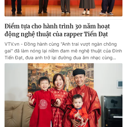
® Cấm sao chép dưới mọi hình thức nếu không có sự chấp
thuận bằng văn bản. Ghi rõ nguồn VTV.vn khi phát hành lại
Điểm tựa cho hành trình 30 năm hoạt
thông tin từ website này.
động nghệ thuật của rapper Tiến Đạt
VTV.vn - Đồng hành cùng "Anh trai vượt ngàn chông
gai" đã làm nóng lại niềm đam mê nghệ thuật của Đinh
Tiến Đạt, đưa anh trở lại đường đua âm nhạc cùng...