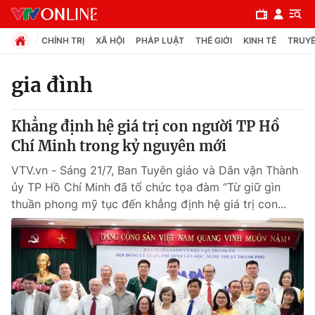
CHÍNH TRỊ
XÃ HỘI
PHÁP LUẬT
THẾ GIỚI
KINH TẾ
TRUYỀ
gia đình
Chuyên mục
Khẳng định hệ giá trị con người TP Hồ
Chính trị
Chí Minh trong kỷ nguyên mới
VTV.vn - Sáng 21/7, Ban Tuyên giáo và Dân vận Thành
Xã hội
ủy TP Hồ Chí Minh đã tổ chức tọa đàm “Từ giữ gìn
thuần phong mỹ tục đến khẳng định hệ giá trị con...
Pháp luật
Y tế
Thế giới