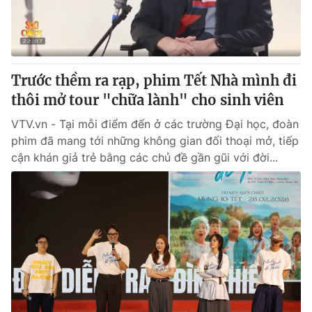
Giấy phép hoạt động báo in và báo điện tử số 483/GP-BTTTT
cấp ngày 29/12/2023
Tổng Biên tập:
Vũ Thanh Thủy
Phó Tổng Biên tập:
Nguyễn Thị Mỹ Hạnh, Phạm Quốc Thắng,
Trước thềm ra rạp, phim Tết Nhà mình đi
Nguyễn Trọng Ninh
Tổng đài VTV:
thôi mở tour "chữa lành" cho sinh viên
024.38 355 931 - 024.38 355 932
Ðiện thoại Thời báo VTV:
024.66 897 897
VTV.vn - Tại mỗi điểm đến ở các trường Đại học, đoàn
Email:
toasoan@vtv.vn
phim đã mang tới những không gian đối thoại mở, tiếp
Liên hệ quảng cáo:
024-7300.7108
cận khán giả trẻ bằng các chủ đề gần gũi với đời...