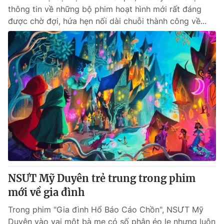
thông tin về những bộ phim hoạt hình mới rất đáng
được chờ đợi, hứa hẹn nối dài chuỗi thành công về...
NSƯT Mỹ Duyên trẻ trung trong phim
mới về gia đình
Trong phim "Gia đình Hổ Báo Cáo Chồn", NSƯT Mỹ
Duyên vào vai một bà mẹ có số phận éo le nhưng luôn