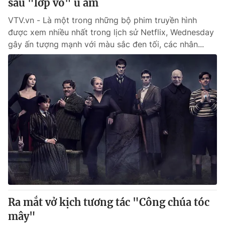
sau "lớp vỏ" u ám
VTV.vn - Là một trong những bộ phim truyền hình
được xem nhiều nhất trong lịch sử Netflix, Wednesday
gây ấn tượng mạnh với màu sắc đen tối, các nhân...
Ra mắt vở kịch tương tác "Công chúa tóc
mây"