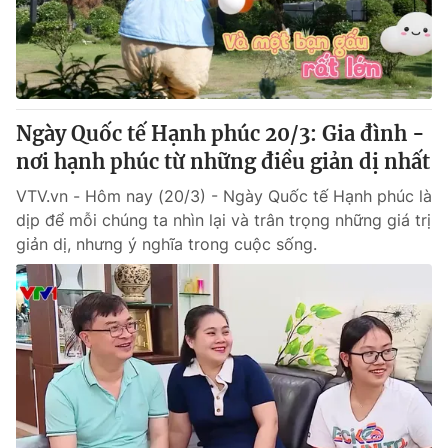
Giao lưu trực tuyến
Sản phẩm
Lịch phát sóng
Thị trường
Tư vấn
Ngày Quốc tế Hạnh phúc 20/3: Gia đình -
Chuyên mục khác
nơi hạnh phúc từ những điều giản dị nhất
Emagazine
Podcast
VTV.vn - Hôm nay (20/3) - Ngày Quốc tế Hạnh phúc là
dịp để mỗi chúng ta nhìn lại và trân trọng những giá trị
Photo
Infographic
giản dị, nhưng ý nghĩa trong cuộc sống.
Video
Shorts video
VTV Money
VTV Thể thao
VTV Sức khoẻ
Bất động sản