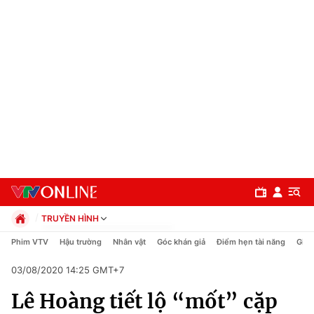
TRUYỀN HÌNH
Chính trị
Phim VTV
Hậu trường
Nhân vật
Góc khán giả
Điểm hẹn tài năng
Giải
Xã hội
03/08/2020 14:25 GMT+7
Pháp luật
Chuyên mục
Kinh tế
Lê Hoàng tiết lộ “mốt” cặp
Thể thao