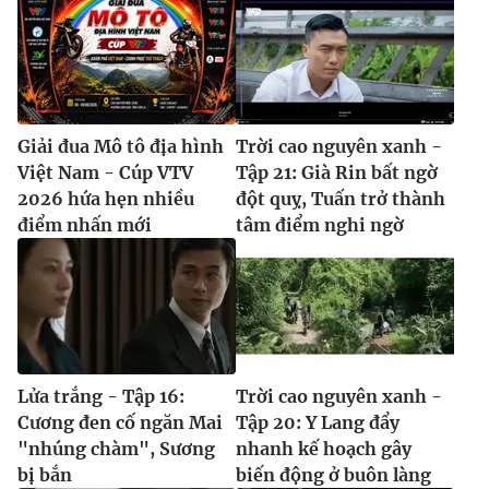
Giải đua Mô tô địa hình
Trời cao nguyên xanh -
Việt Nam - Cúp VTV
Tập 21: Già Rin bất ngờ
2026 hứa hẹn nhiều
đột quỵ, Tuấn trở thành
điểm nhấn mới
tâm điểm nghi ngờ
Lửa trắng - Tập 16:
Trời cao nguyên xanh -
Cương đen cố ngăn Mai
Tập 20: Y Lang đẩy
"nhúng chàm", Sương
nhanh kế hoạch gây
bị bắn
biến động ở buôn làng