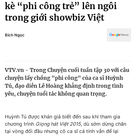
Chính trị
kè “phi công trẻ” lên ngôi
Truyền hình
trong giới showbiz Việt
Văn hóa - Giải trí
Xã hội
Y tế
Đời sống
Bích Ngọc
Pháp luật
Công nghệ
Giáo dục
Y tế
VTV.vn - Trong Chuyện cuối tuần tập 30 với câu
Thế giới
chuyện lấy chồng "phi công" của ca sĩ Huỳnh
Tin tức
Tú, đạo diễn Lê Hoàng khẳng định trong tình
Kinh tế
yêu, chuyện tuổi tác không quan trọng.
Thế giới đó đây
Tài chính
Dữ liệu và đời sống
Câu chuyện quốc tế
Thị trường
Huỳnh Tú được khán giả biết đến sau khi tham gia
chương trình
Giọng hát Việt 2015
, dù sớm dừng chân
Truyền hình
Góc doanh nghiệp
tại vòng đối đầu nhưng cô ca sĩ cá tính vẫn để lại