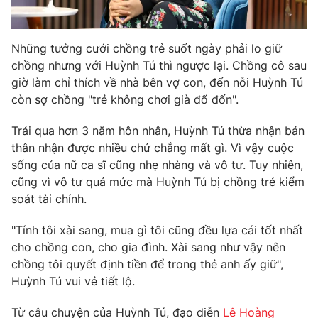
Ðiện thoại Thời báo VTV:
024.66 897 897
Email:
toasoan@vtv.vn
Liên hệ quảng cáo:
024-7300.7108
Những tưởng cưới chồng trẻ suốt ngày phải lo giữ
chồng nhưng với Huỳnh Tú thì ngược lại. Chồng cô sau
giờ làm chỉ thích về nhà bên vợ con, đến nỗi Huỳnh Tú
còn sợ chồng "trẻ không chơi già đổ đốn".
Trải qua hơn 3 năm hôn nhân, Huỳnh Tú thừa nhận bản
thân nhận được nhiều chứ chẳng mất gì. Vì vậy cuộc
sống của nữ ca sĩ cũng nhẹ nhàng và vô tư. Tuy nhiên,
cũng vì vô tư quá mức mà Huỳnh Tú bị chồng trẻ kiểm
soát tài chính.
"Tính tôi xài sang, mua gì tôi cũng đều lựa cái tốt nhất
cho chồng con, cho gia đình. Xài sang như vậy nên
® Cấm sao chép dưới mọi hình thức nếu không có sự chấp
thuận bằng văn bản. Ghi rõ nguồn VTV.vn khi phát hành lại
chồng tôi quyết định tiền để trong thẻ anh ấy giữ",
thông tin từ website này.
Huỳnh Tú vui vẻ tiết lộ.
Từ câu chuyện của Huỳnh Tú, đạo diễn
Lê Hoàng