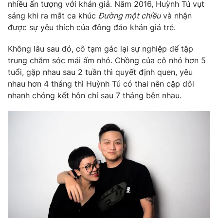
Phim VTV
nhiều ấn tượng với khán giả. Năm 2016, Huỳnh Tú vụt
Giải trí
sáng khi ra mắt ca khúc
Đường một chiều
và nhận
Hậu trường
được sự yêu thích của đông đảo khán giả trẻ.
Điện ảnh
Đời sống
Nhân vật
Không lâu sau đó, cô tạm gác lại sự nghiệp để tập
Âm nhạc
Du lịch
trung chăm sóc mái ấm nhỏ. Chồng của cô nhỏ hơn 5
Khán giả
Giáo dục
Sao
tuổi, gặp nhau sau 2 tuần thì quyết định quen, yêu
Làm đẹp
Giải sao mai
nhau hơn 4 tháng thì Huỳnh Tú có thai nên cặp đôi
Tuyển sinh
Công nghệ
nhanh chóng kết hôn chỉ sau 7 tháng bên nhau.
Chất lượng cuộc sống
Học trực tuyến
Hitech Công nghệ tương lai
Giao lưu trực tuyến
Sản phẩm
Lịch phát sóng
Thị trường
Tư vấn
Chuyên mục khác
Emagazine
Podcast