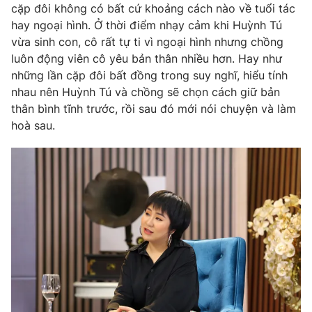
cặp đôi không có bất cứ khoảng cách nào về tuổi tác
hay ngoại hình. Ở thời điểm nhạy cảm khi Huỳnh Tú
vừa sinh con, cô rất tự ti vì ngoại hình nhưng chồng
luôn động viên cô yêu bản thân nhiều hơn. Hay như
THỜI BÁO VTV
những lần cặp đôi bất đồng trong suy nghĩ, hiểu tính
nhau nên Huỳnh Tú và chồng sẽ chọn cách giữ bản
thân bình tĩnh trước, rồi sau đó mới nói chuyện và làm
hoà sau.
Theo dõi báo trên
Cơ quan chủ quản:
Đài Truyền hình Việt Nam
Cơ quan báo chí:
Thời báo VTV
Giấy phép hoạt động báo in và báo điện tử số 483/GP-BTTTT
cấp ngày 29/12/2023
Tổng Biên tập:
Vũ Thanh Thủy
Phó Tổng Biên tập:
Nguyễn Thị Mỹ Hạnh, Phạm Quốc Thắng,
Nguyễn Trọng Ninh
Tổng đài VTV:
024.38 355 931 - 024.38 355 932