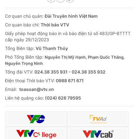
Cơ quan chủ quản:
Đài Truyền hình Việt Nam
Cơ quan báo chí:
Thời báo VTV
Giấy phép hoạt động báo in và báo điện tử số 483/GP-BTTTT
cấp ngày 29/12/2023
Tổng Biên tập:
Vũ Thanh Thủy
Phó Tổng Biên tập:
Nguyễn Thị Mỹ Hạnh, Phạm Quốc Thắng,
Nguyễn Trọng Ninh
Tổng đài VTV:
024.38 355 931 - 024.38 355 932
Ðiện thoại Thời báo VTV:
0988 671 671
Email:
toasoan@vtv.vn
Liên hệ quảng cáo:
(024) 626 79595