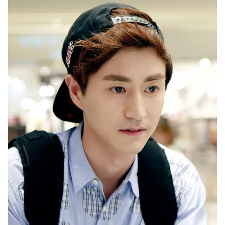
Photo
Infographic
Video
Shorts video
VTV Money
VTV Thể thao
VTV Sức khoẻ
Bất động sản
Thị trường 24h
Tấm lòng Việt
VTV4
Vươn mình bằng AI
VTV9
VTV8
Liên hệ tòa soạn
English