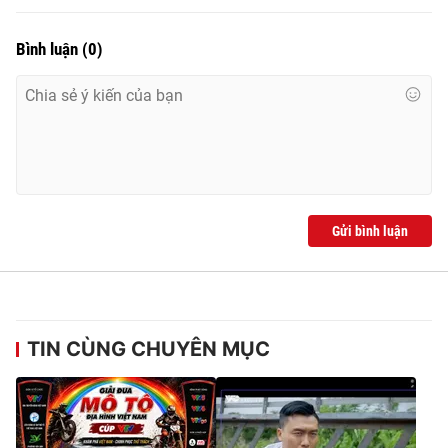
Bình luận
(
0
)
Gửi bình luận
TIN CÙNG CHUYÊN MỤC