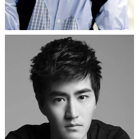
THỜI BÁO VTV
Theo dõi báo trên
Cơ quan chủ quản:
Đài Truyền hình Việt Nam
Cơ quan báo chí:
Thời báo VTV
Giấy phép hoạt động báo in và báo điện tử số 483/GP-BTTTT
cấp ngày 29/12/2023
Tổng Biên tập:
Vũ Thanh Thủy
Phó Tổng Biên tập:
Nguyễn Thị Mỹ Hạnh, Phạm Quốc Thắng,
Nguyễn Trọng Ninh
Tổng đài VTV:
024.38 355 931 - 024.38 355 932