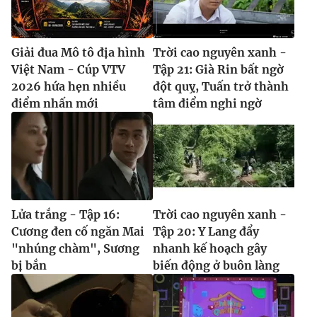
Giải đua Mô tô địa hình
Trời cao nguyên xanh -
Việt Nam - Cúp VTV
Tập 21: Già Rin bất ngờ
2026 hứa hẹn nhiều
đột quỵ, Tuấn trở thành
điểm nhấn mới
tâm điểm nghi ngờ
Lửa trắng - Tập 16:
Trời cao nguyên xanh -
Cương đen cố ngăn Mai
Tập 20: Y Lang đẩy
"nhúng chàm", Sương
nhanh kế hoạch gây
bị bắn
biến động ở buôn làng