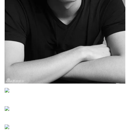
Ðiện thoại Thời báo VTV:
024.66 897 897
Email:
toasoan@vtv.vn
Liên hệ quảng cáo:
024-7300.7108
® Cấm sao chép dưới mọi hình thức nếu không có sự chấp
thuận bằng văn bản. Ghi rõ nguồn VTV.vn khi phát hành lại
thông tin từ website này.