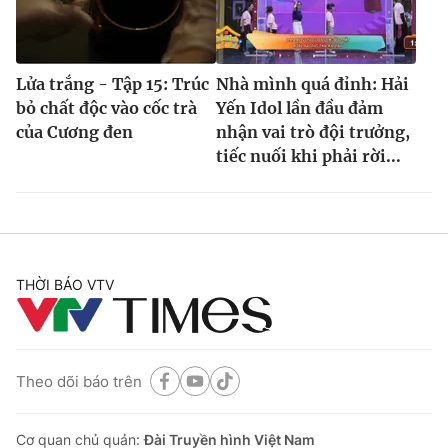
Lửa trắng - Tập 15: Trúc
Nhà mình quá đỉnh: Hải
bỏ chất độc vào cốc trà
Yến Idol lần đầu đảm
của Cương đen
nhận vai trò đội trưởng,
tiếc nuối khi phải rời...
THỜI BÁO VTV
Theo dõi báo trên
Cơ quan chủ quản:
Đài Truyền hình Việt Nam