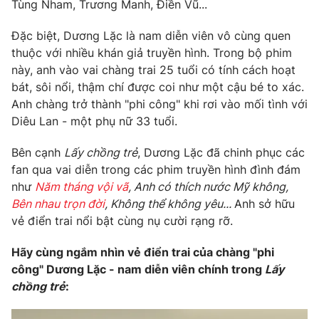
Phim VTV
Tùng Nham, Trương Manh, Điền Vũ...
Giải trí
Hậu trường
Đặc biệt, Dương Lặc là nam diễn viên vô cùng quen
Điện ảnh
thuộc với nhiều khán giả truyền hình. Trong bộ phim
Đời sống
Nhân vật
này, anh vào vai chàng trai 25 tuổi có tính cách hoạt
Âm nhạc
Du lịch
bát, sôi nổi, thậm chí được coi như một cậu bé to xác.
Khán giả
Giáo dục
Sao
Anh chàng trở thành "phi công" khi rơi vào mối tình với
Làm đẹp
Giải sao mai
Diêu Lan - một phụ nữ 33 tuổi.
Tuyển sinh
Công nghệ
Chất lượng cuộc sống
Bên cạnh
Lấy chồng trẻ
, Dương Lặc đã chinh phục các
Học trực tuyến
Hitech Công nghệ tương lai
fan qua vai diễn trong các phim truyền hình đình đám
Giao lưu trực tuyến
như
Năm tháng vội vã
, Anh có thích nước Mỹ không,
Sản phẩm
Bên nhau trọn đời
, Không thể không yêu...
Anh sở hữu
vẻ điển trai nổi bật cùng nụ cười rạng rỡ.
Lịch phát sóng
Thị trường
Hãy cùng ngắm nhìn vẻ điển trai của chàng "phi
Tư vấn
công" Dương Lặc - nam diễn viên chính trong
Lấy
Chuyên mục khác
chồng trẻ
:
Emagazine
Podcast