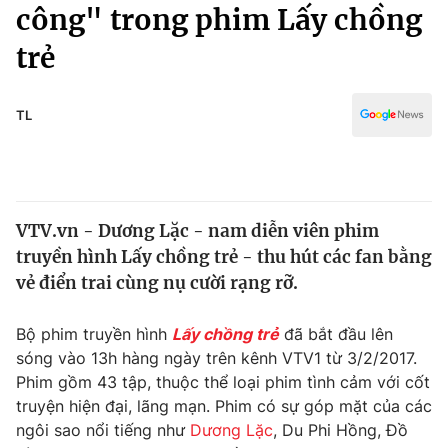
Chính trị
công" trong phim Lấy chồng
Truyền hình
trẻ
Văn hóa - Giải trí
Xã hội
Y tế
Đời sống
TL
Pháp luật
Công nghệ
Giáo dục
Y tế
VTV.vn - Dương Lặc - nam diễn viên phim
Thế giới
truyền hình Lấy chồng trẻ - thu hút các fan bằng
Tin tức
vẻ điển trai cùng nụ cười rạng rỡ.
Kinh tế
Thế giới đó đây
Bộ phim truyền hình
Lấy chồng trẻ
đã bắt đầu lên
Tài chính
Dữ liệu và đời sống
sóng vào 13h hàng ngày trên kênh VTV1 từ 3/2/2017.
Câu chuyện quốc tế
Thị trường
Phim gồm 43 tập, thuộc thể loại phim tình cảm với cốt
truyện hiện đại, lãng mạn. Phim có sự góp mặt của các
Truyền hình
Góc doanh nghiệp
ngôi sao nổi tiếng như
Dương Lặc
, Du Phi Hồng, Đồ