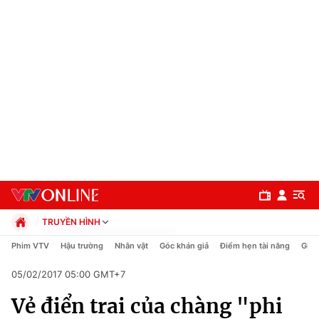
TRUYỀN HÌNH
Chính trị
Phim VTV
Hậu trường
Nhân vật
Góc khán giả
Điểm hẹn tài năng
Giải
Xã hội
05/02/2017 05:00 GMT+7
Pháp luật
Chuyên mục
Kinh tế
Vẻ điển trai của chàng "phi
Thể thao