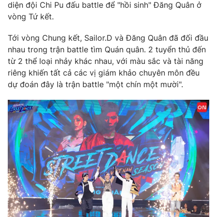
Phim VTV
diện đội Chi Pu đấu battle để "hồi sinh" Đăng Quân ở
Giải trí
vòng Tứ kết.
Hậu trường
Điện ảnh
Tới vòng Chung kết, Sailor.D và Đăng Quân đã đối đầu
Đời sống
Nhân vật
nhau trong trận battle tìm Quán quân. 2 tuyển thủ đến
Âm nhạc
Du lịch
Khán giả
từ 2 thể loại nhảy khác nhau, với màu sắc và tài năng
Giáo dục
Sao
riêng khiến tất cả các vị giám khảo chuyên môn đều
Làm đẹp
Giải sao mai
dự đoán đây là trận battle "một chín một mười".
Tuyển sinh
Công nghệ
Chất lượng cuộc sống
Học trực tuyến
Hitech Công nghệ tương lai
Giao lưu trực tuyến
Sản phẩm
Lịch phát sóng
Thị trường
Tư vấn
Chuyên mục khác
Emagazine
Podcast