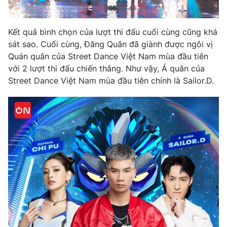
Photo
Infographic
Kết quả bình chọn của lượt thi đấu cuối cùng cũng khá
sát sao. Cuối cùng, Đăng Quân đã giành được ngôi vị
Video
Shorts video
Quán quân của Street Dance Việt Nam mùa đầu tiên
với 2 lượt thi đấu chiến thắng. Như vậy, Á quân của
VTV Money
VTV Thể thao
Street Dance Việt Nam mùa đầu tiên chính là Sailor.D.
VTV Sức khoẻ
Bất động sản
Thị trường 24h
Tấm lòng Việt
VTV4
Vươn mình bằng AI
VTV9
VTV8
Liên hệ tòa soạn
English