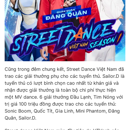
THỜI BÁO VTV
Theo dõi báo trên
Cũng trong đêm chung kết, Street Dance Việt Nam đã
Cơ quan chủ quản:
Đài Truyền hình Việt Nam
trao các giải thưởng phụ cho các tuyển thủ. Sailor.D là
Cơ quan báo chí:
Thời báo VTV
tuyển thủ có lượt bình chọn cao nhất từ khán giả và
Giấy phép hoạt động báo in và báo điện tử số 483/GP-BTTTT
nhận được giải thưởng là toàn bộ chi phí thực hiện
cấp ngày 29/12/2023
một MV dance. 6 giải thưởng Đầu Lạnh, Tim Nóng với
Tổng Biên tập:
Vũ Thanh Thủy
trị giá 100 triệu đồng được trao cho các tuyển thủ:
Sonic Boom, Quốc Tít, Gia Linh, Mini Phantom, Đăng
Phó Tổng Biên tập:
Nguyễn Thị Mỹ Hạnh, Phạm Quốc Thắng,
Nguyễn Trọng Ninh
Quân, Sailor.D.
Tổng đài VTV:
024.38 355 931 - 024.38 355 932