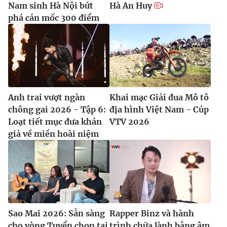
Nam sinh Hà Nội bứt
Hà An Huy
phá cán mốc 300 điểm
Anh trai vượt ngàn
Khai mạc Giải đua Mô tô
chông gai 2026 - Tập 6:
địa hình Việt Nam - Cúp
Loạt tiết mục đưa khán
VTV 2026
giả về miền hoài niệm
Sao Mai 2026: Sẵn sàng
Rapper Binz và hành
cho vòng Tuyển chọn tại
trình chữa lành bằng âm