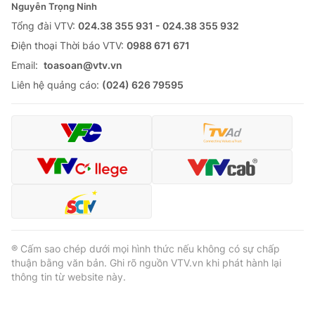
Nguyễn Trọng Ninh
Tổng đài VTV:
024.38 355 931 - 024.38 355 932
Ðiện thoại Thời báo VTV:
0988 671 671
Email:
toasoan@vtv.vn
Liên hệ quảng cáo:
(024) 626 79595
® Cấm sao chép dưới mọi hình thức nếu không có sự chấp
thuận bằng văn bản. Ghi rõ nguồn VTV.vn khi phát hành lại
thông tin từ website này.