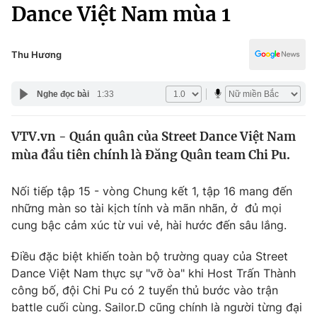
Chính trị
Dance Việt Nam mùa 1
Truyền hình
Văn hóa - Giải trí
Xã hội
Y tế
Thu Hương
Đời sống
Pháp luật
Công nghệ
Nghe đọc bài
1:33
Giáo dục
Y tế
VTV.vn - Quán quân của Street Dance Việt Nam
mùa đầu tiên chính là Đăng Quân team Chi Pu.
Thế giới
Nối tiếp tập 15 - vòng Chung kết 1, tập 16 mang đến
Tin tức
những màn so tài kịch tính và mãn nhãn, ở đủ mọi
Kinh tế
cung bậc cảm xúc từ vui vẻ, hài hước đến sâu lắng.
Thế giới đó đây
Tài chính
Dữ liệu và đời sống
Câu chuyện quốc tế
Điều đặc biệt khiến toàn bộ trường quay của Street
Thị trường
Dance Việt Nam thực sự "vỡ òa" khi Host Trấn Thành
công bố, đội Chi Pu có 2 tuyển thủ bước vào trận
Truyền hình
Góc doanh nghiệp
battle cuối cùng. Sailor.D cũng chính là người từng đại