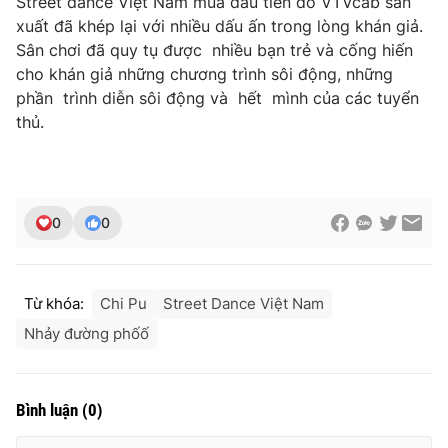
Street dance Việt Nam mùa đầu tiên do VTVcab sản
Ðiện thoại Thời báo VTV:
024.66 897 897
xuất đã khép lại với nhiều dấu ấn trong lòng khán giả.
Email:
toasoan@vtv.vn
Sân chơi đã quy tụ được nhiều bạn trẻ và cống hiến
Liên hệ quảng cáo:
024-7300.7108
cho khán giả những chương trình sôi động, những
phần trình diễn sôi động và hết mình của các tuyển
thủ.
0
0
Từ khóa:
Chi Pu
Street Dance Việt Nam
Nhảy đường phốố
® Cấm sao chép dưới mọi hình thức nếu không có sự chấp
thuận bằng văn bản. Ghi rõ nguồn VTV.vn khi phát hành lại
thông tin từ website này.
Bình luận
(
0
)