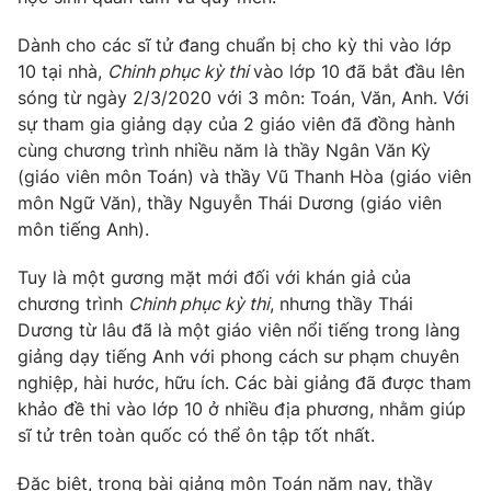
Dành cho các sĩ tử đang chuẩn bị cho kỳ thi vào lớp
10 tại nhà,
Chinh phục kỳ thi
vào lớp 10 đã bắt đầu lên
sóng từ ngày 2/3/2020 với 3 môn: Toán, Văn, Anh. Với
THỜI BÁO VTV
sự tham gia giảng dạy của 2 giáo viên đã đồng hành
cùng chương trình nhiều năm là thầy Ngân Văn Kỳ
Theo dõi báo trên
(giáo viên môn Toán) và thầy Vũ Thanh Hòa (giáo viên
môn Ngữ Văn), thầy Nguyễn Thái Dương (giáo viên
môn tiếng Anh).
Cơ quan chủ quản:
Đài Truyền hình Việt Nam
Cơ quan báo chí:
Thời báo VTV
Tuy là một gương mặt mới đối với khán giả của
Giấy phép hoạt động báo in và báo điện tử số 483/GP-BTTTT
chương trình
Chinh phục kỳ thi
, nhưng thầy Thái
cấp ngày 29/12/2023
Dương từ lâu đã là một giáo viên nổi tiếng trong làng
Tổng Biên tập:
Vũ Thanh Thủy
giảng dạy tiếng Anh với phong cách sư phạm chuyên
Phó Tổng Biên tập:
Nguyễn Thị Mỹ Hạnh, Phạm Quốc Thắng,
nghiệp, hài hước, hữu ích. Các bài giảng đã được tham
Nguyễn Trọng Ninh
khảo đề thi vào lớp 10 ở nhiều địa phương, nhằm giúp
Tổng đài VTV:
024.38 355 931 - 024.38 355 932
sĩ tử trên toàn quốc có thể ôn tập tốt nhất.
Ðiện thoại Thời báo VTV:
024.66 897 897
Đặc biệt, trong bài giảng môn Toán năm nay, thầy