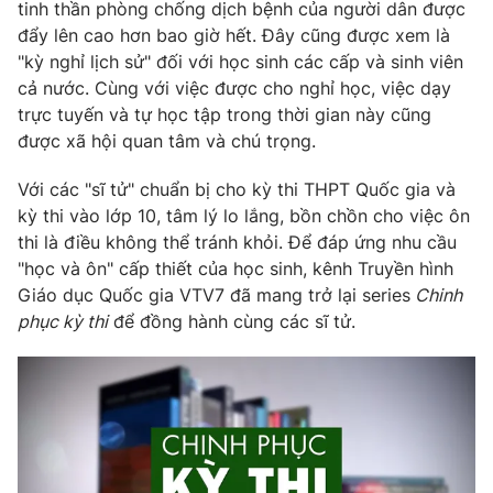
Phim VTV
tinh thần phòng chống dịch bệnh của người dân được
Giải trí
đẩy lên cao hơn bao giờ hết. Đây cũng được xem là
Hậu trường
"kỳ nghỉ lịch sử" đối với học sinh các cấp và sinh viên
Điện ảnh
Đời sống
cả nước. Cùng với việc được cho nghỉ học, việc dạy
Nhân vật
Âm nhạc
trực tuyến và tự học tập trong thời gian này cũng
Du lịch
Khán giả
được xã hội quan tâm và chú trọng.
Giáo dục
Sao
Làm đẹp
Giải sao mai
Với các "sĩ tử" chuẩn bị cho kỳ thi THPT Quốc gia và
Tuyển sinh
Công nghệ
kỳ thi vào lớp 10, tâm lý lo lắng, bồn chồn cho việc ôn
Chất lượng cuộc sống
Học trực tuyến
thi là điều không thể tránh khỏi. Để đáp ứng nhu cầu
Hitech Công nghệ tương lai
"học và ôn" cấp thiết của học sinh, kênh Truyền hình
Giao lưu trực tuyến
Giáo dục Quốc gia VTV7 đã mang trở lại series
Chinh
Sản phẩm
phục kỳ thi
để đồng hành cùng các sĩ tử.
Lịch phát sóng
Thị trường
Tư vấn
Chuyên mục khác
Emagazine
Podcast