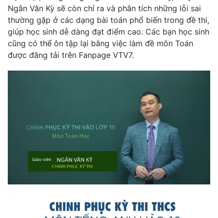
Email:
toasoan@vtv.vn
Ngân Văn Kỳ sẽ còn chỉ ra và phân tích những lỗi sai
Liên hệ quảng cáo:
024-7300.7108
thường gặp ở các dạng bài toán phổ biến trong đề thi,
giúp học sinh dễ dàng đạt điểm cao. Các bạn học sinh
cũng có thể ôn tập lại bằng việc làm đề môn Toán
được đăng tải trên Fanpage VTV7.
® Cấm sao chép dưới mọi hình thức nếu không có sự chấp
thuận bằng văn bản. Ghi rõ nguồn VTV.vn khi phát hành lại
thông tin từ website này.