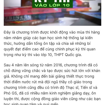
Photo
Infographic
Video
Shorts video
Đây là chương trình được khởi động vào mùa thi hàng
VTV Money
VTV Thể thao
năm nhằm giúp các bạn học sinh hệ thống lại kiến
thức, hướng dẫn tổng ôn tập và chia sẻ những bí
VTV Sức khoẻ
Bất động sản
quyết đạt điểm cao để cùng chinh phục kỳ thi quan
trọng như kỳ thi vào lớp 10, THPT Quốc gia.
Thị trường 24h
Tấm lòng Việt
Sau 4 năm lên sóng từ năm 2016, chương trình đã có
chỗ đứng vững chắc và tạo được sức hút lớn với khán
VTV4
Vươn mình bằng AI
giả. Không chỉ mang đến bài giảng thiết thực trong
thời điểm nước rút mà đội ngũ thầy cô giáo trong
chương trình cũng đều có trình độ Thạc sĩ, Tiến sĩ và
VTV9
VTV8
Phó GS, đã có nhiều năm kinh nghiệm giảng dạy, ôn
luyện thi, được cộng đồng giáo viên cũng như các bạn
Liên hệ tòa soạn
English
học sinh quan tâm và quý mến.