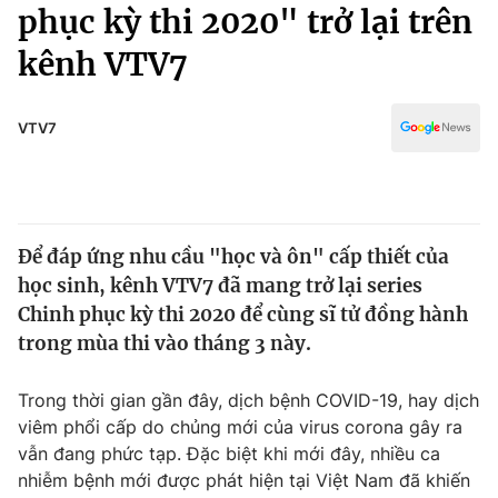
Chính trị
phục kỳ thi 2020" trở lại trên
Truyền hình
kênh VTV7
Văn hóa - Giải trí
Xã hội
Y tế
Đời sống
VTV7
Pháp luật
Công nghệ
Giáo dục
Y tế
Để đáp ứng nhu cầu "học và ôn" cấp thiết của
Thế giới
học sinh, kênh VTV7 đã mang trở lại series
Tin tức
Chinh phục kỳ thi 2020 để cùng sĩ tử đồng hành
Kinh tế
trong mùa thi vào tháng 3 này.
Thế giới đó đây
Tài chính
Dữ liệu và đời sống
Câu chuyện quốc tế
Trong thời gian gần đây, dịch bệnh COVID-19, hay dịch
Thị trường
viêm phổi cấp do chủng mới của virus corona gây ra
vẫn đang phức tạp. Đặc biệt khi mới đây, nhiều ca
Truyền hình
Góc doanh nghiệp
nhiễm bệnh mới được phát hiện tại Việt Nam đã khiến