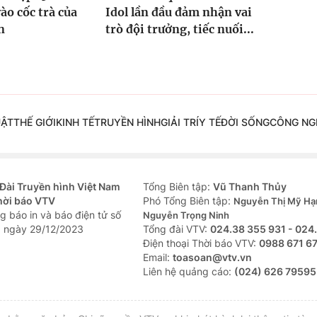
ào cốc trà của
Idol lần đầu đảm nhận vai
n
trò đội trưởng, tiếc nuối...
UẬT
THẾ GIỚI
KINH TẾ
TRUYỀN HÌNH
GIẢI TRÍ
Y TẾ
ĐỜI SỐNG
CÔNG NG
Đài Truyền hình Việt Nam
Tổng Biên tập:
Vũ Thanh Thủy
hời báo VTV
Phó Tổng Biên tập:
Nguyễn Thị Mỹ Hạ
g báo in và báo điện tử số
Nguyễn Trọng Ninh
 ngày 29/12/2023
Tổng đài VTV:
024.38 355 931 - 024
Ðiện thoại Thời báo VTV:
0988 671 6
Email:
toasoan@vtv.vn
Liên hệ quảng cáo:
(024) 626 79595