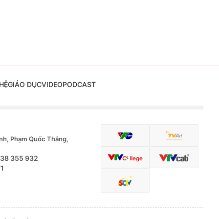
HỆ
GIÁO DỤC
VIDEO
PODCAST
nh, Phạm Quốc Thắng,
.38 355 932
71