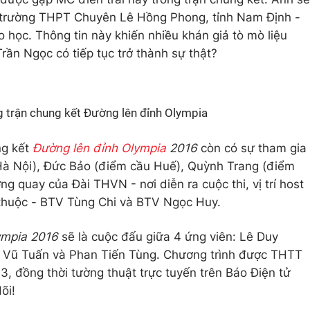
ở trường THPT Chuyên Lê Hồng Phong, tỉnh Nam Định -
 học. Thông tin này khiến nhiều khán giả tò mò liệu
rần Ngọc có tiếp tục trở thành sự thật?
ng trận chung kết Đường lên đỉnh Olympia
ng kết
Đường lên đỉnh Olympia
2016
còn có sự tham gia
à Nội), Đức Bảo (điểm cầu Huế), Quỳnh Trang (điểm
ờng quay của Đài THVN - nơi diễn ra cuộc thi, vị trí host
thuộc - BTV Tùng Chi và BTV Ngọc Huy.
ympia 2016
sẽ là cuộc đấu giữa 4 ứng viên: Lê Duy
Vũ Tuấn và Phan Tiến Tùng. Chương trình được THTT
, đồng thời tường thuật trực tuyến trên Báo Điện tử
õi!