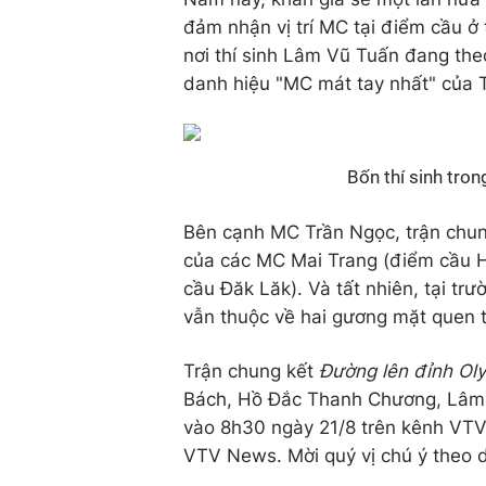
đảm nhận vị trí MC tại điểm cầu 
nơi thí sinh Lâm Vũ Tuấn đang theo
danh hiệu "MC mát tay nhất" của T
Bốn thí sinh tro
Bên cạnh MC Trần Ngọc, trận chu
của các MC Mai Trang (điểm cầu H
cầu Đăk Lăk). Và tất nhiên, tại trư
vẫn thuộc về hai gương mặt quen 
Trận chung kết
Đường lên đỉnh Ol
Bách, Hồ Đắc Thanh Chương, Lâm 
vào 8h30 ngày 21/8 trên kênh VTV3
VTV News. Mời quý vị chú ý theo d