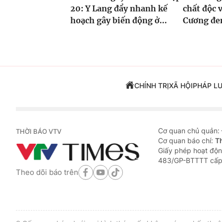
20: Y Lang đẩy nhanh kế
chất độc v
hoạch gây biến động ở...
Cương đe
CHÍNH TRỊ
XÃ HỘI
PHÁP L
Cơ quan chủ quản:
THỜI BÁO VTV
Cơ quan báo chí:
T
Giấy phép hoạt độn
483/GP-BTTTT cấp
Theo dõi báo trên