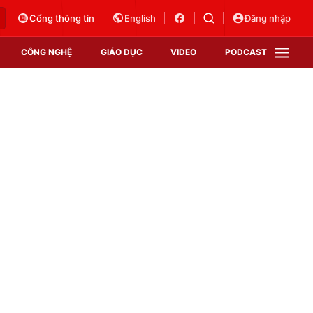
Cổng thông tin
English
Đăng nhập
CÔNG NGHỆ
GIÁO DỤC
VIDEO
PODCAST
VTV Money
VTV Thể thao
VTV Sức khoẻ
Bất động sản
Thị trường 24h
Tấm lòng Việt
Vươn mình bằng AI
VTV4
VTV8
VTV9
Lịch phát sóng
Giao lưu trực tuyến
Sự kiện