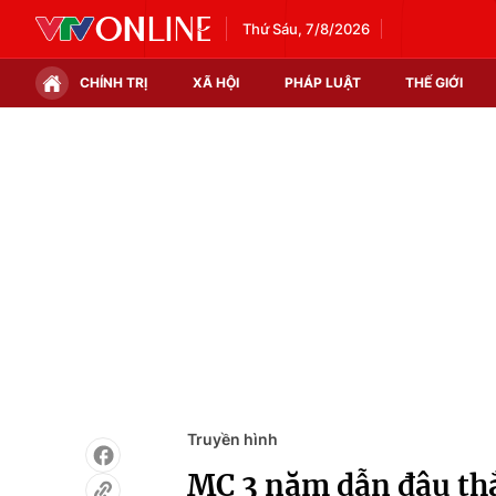
Thứ Sáu, 7/8/2026
CHÍNH TRỊ
XÃ HỘI
PHÁP LUẬT
THẾ GIỚI
Chính trị
Xã hội
Thế giới
Kinh tế
Tin tức
Tài chính
Thế giới đó đây
Thị trường
Câu chuyện quốc tế
Góc doanh nghiệp
Dữ liệu và đời sống
Truyền hình
MC 3 năm dẫn đâu thắ