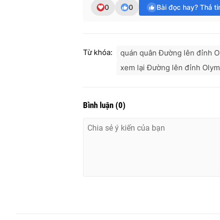
0
0
Bài đọc hay? Thả t
Từ khóa:
quán quân Đường lên đỉnh O
xem lại Đường lên đỉnh Olym
Bình luận
(
0
)