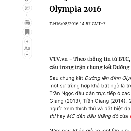
Olympia 2016
0
T.H
16/08/2016 14:57 GMT+7
Giải trí
Đời sống
Điện ảnh
Du lịch
Âm nhạc
Làm đẹp
VTV.vn - Theo thông tin từ BTC,
Sao
Chất lượng cuộc sốn
cầu trong trận chung kết Đường
Sau chung kết
Đường lên đỉnh Oly
một sự trùng hợp khá bất ngờ là tr
Trần Ngọc đều dẫn trực tiếp ở các
Giang (2013), Tiền Giang (2014), Q
người xem thích thú và đặt biệt 
thi
hay
MC dẫn đâu thắng đó
của
Năm nay, khán giả sẽ một lần nữa 