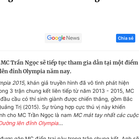
Góc ảnh
Giáo dục
Công nghệ
Chia sẻ
Tuyển sinh
Hitech Công ng
Học trực tuyến
Sản phẩm
 MC Trần Ngọc sẽ tiếp tục tham gia dẫn tại một điểm
g
Thị trường
 lên đỉnh Olympia năm nay.
Tư vấn
mpia 2015
, khán giả truyền hình đã vô tình phát hiện
ong 3 trận chung kết liên tiếp từ năm 2013 - 2015, MC
 đầu cầu có thí sinh giành được chiến thắng, gồm Bắc
uảng Trị (2015). Sự trùng hợp cực thú vị này khiến
danh cho MC Trần Ngọc là nam
MC mát tay nhất các cuộc
Đường lên đỉnh Olympia
...
được gặp MC điển trai này trong trận chung kết. Anh sẽ