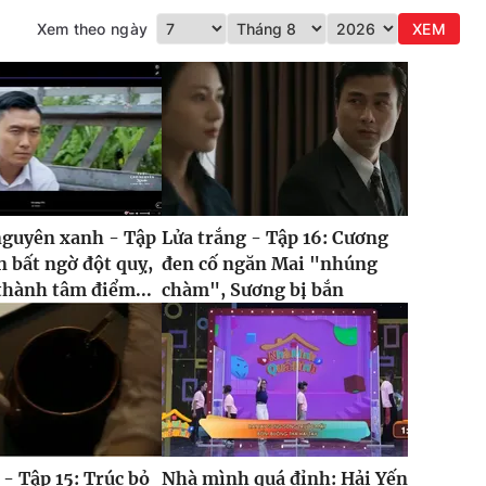
Xem theo ngày
XEM
nguyên xanh - Tập
Lửa trắng - Tập 16: Cương
n bất ngờ đột quỵ,
đen cố ngăn Mai "nhúng
thành tâm điểm...
chàm", Sương bị bắn
 - Tập 15: Trúc bỏ
Nhà mình quá đỉnh: Hải Yến