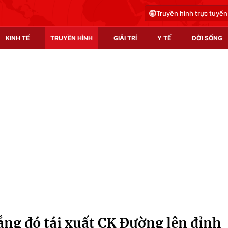
Truyền hình trực tuyến
KINH TẾ
TRUYỀN HÌNH
GIẢI TRÍ
Y TẾ
ĐỜI SỐNG
Pháp luật
Y tế
Truyền hình
Multimedia
Phim VTV
Video
Hậu trường
Shorts video
Nhân vật
Podcast
Khán giả
EMagazine
Giải sao mai
Photo
ng đó tái xuất CK Đường lên đỉnh
Infographic