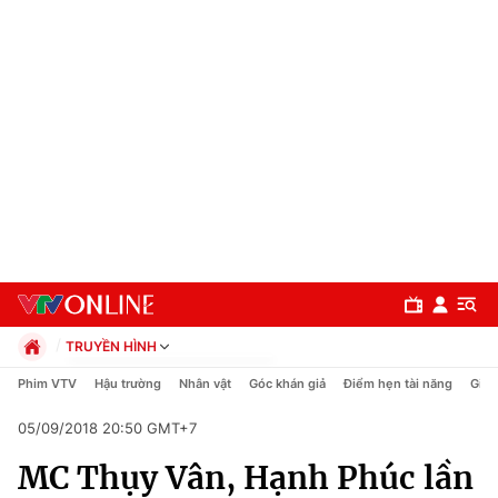
TRUYỀN HÌNH
Chính trị
Phim VTV
Hậu trường
Nhân vật
Góc khán giả
Điểm hẹn tài năng
Giải
Xã hội
05/09/2018 20:50 GMT+7
Pháp luật
Chuyên mục
Kinh tế
MC Thụy Vân, Hạnh Phúc lần
Thể thao