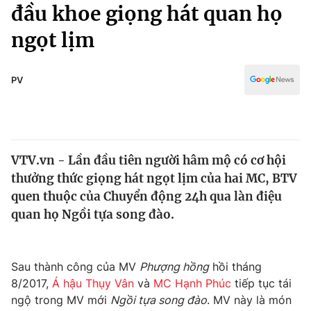
Chính trị
đầu khoe giọng hát quan họ
Truyền hình
ngọt lịm
Văn hóa - Giải trí
Xã hội
Y tế
Đời sống
PV
Pháp luật
Công nghệ
Giáo dục
Y tế
VTV.vn - Lần đầu tiên người hâm mộ có cơ hội
Thế giới
thưởng thức giọng hát ngọt lịm của hai MC, BTV
Tin tức
quen thuộc của Chuyển động 24h qua làn điệu
Kinh tế
quan họ Ngồi tựa song đào.
Thế giới đó đây
Tài chính
Dữ liệu và đời sống
Câu chuyện quốc tế
Thị trường
Sau thành công của MV
Phượng hồng
hồi tháng
8/2017,
Á hậu Thụy Vân
và
MC Hạnh Phúc
tiếp tục tái
Truyền hình
Góc doanh nghiệp
ngộ trong MV mới
Ngồi tựa song đào
. MV này là món