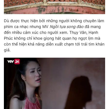
Photo
Infographic
Dù được thực hiện bởi những người không chuyên làm
Video
Shorts video
phim ca nhạc nhưng MV
Ngồi tựa song đào
đã mang
đến nhiều cảm xúc cho người xem. Thụy Vân, Hạnh
VTV Money
VTV Thể thao
Phúc không chỉ khoe giọng hát quan họ ngọt lịm mà
còn thể hiện khả năng diễn xuất chạm tới trái tim khán
giả.
VTV Sức khoẻ
Bất động sản
Thị trường 24h
Tấm lòng Việt
VTV4
Vươn mình bằng AI
VTV9
VTV8
Liên hệ tòa soạn
English