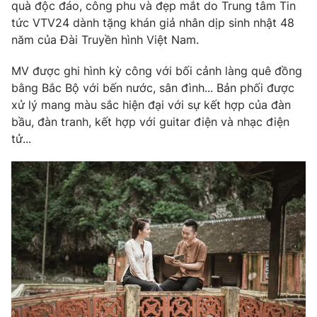
Phim VTV
quà độc đáo, công phu và đẹp mắt do Trung tâm Tin
Giải trí
tức VTV24 dành tặng khán giả nhân dịp sinh nhật 48
Hậu trường
năm của Đài Truyền hình Việt Nam.
Điện ảnh
Đời sống
Nhân vật
MV được ghi hình kỳ công với bối cảnh làng quê đồng
Âm nhạc
Du lịch
bằng Bắc Bộ với bến nước, sân đình... Bản phối được
Khán giả
Giáo dục
Sao
xử lý mang màu sắc hiện đại với sự kết hợp của đàn
Làm đẹp
Giải sao mai
bầu, đàn tranh, kết hợp với guitar điện và nhạc điện
Tuyển sinh
Công nghệ
tử...
Chất lượng cuộc sống
Học trực tuyến
Hitech Công nghệ tương lai
Giao lưu trực tuyến
Sản phẩm
Lịch phát sóng
Thị trường
Tư vấn
Chuyên mục khác
Emagazine
Podcast