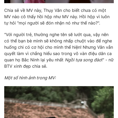
Chia sẻ về MV này, Thụy Vân cho biết chưa có một
MV nào cô thấy hồi hộp như MV này. Hồi hộp vì luôn
tự hỏi "mọi người sẽ đón nhận nó như thế nào?".
THỜI BÁO VTV
"Với người trẻ, thường nghe tên sẽ lướt qua, vậy nên
có thể bạn bè mình sẽ không nhấp chuột vào để nghe
huống chi có cơ hội cho mình thể hiện! Nhưng Vân vẫn
Theo dõi báo trên
quyết làm vì chẳng hiểu sao trong vô vàn điệu dân ca
quan họ Bắc Ninh lại yêu nhất
Ngồi tựa song đào
!" - nữ
BTV xinh đẹp chia sẻ.
Cơ quan chủ quản:
Đài Truyền hình Việt Nam
Cơ quan báo chí:
Thời báo VTV
Một số hình ảnh trong MV:
Giấy phép hoạt động báo in và báo điện tử số 483/GP-BTTTT
cấp ngày 29/12/2023
Tổng Biên tập:
Vũ Thanh Thủy
Phó Tổng Biên tập:
Nguyễn Thị Mỹ Hạnh, Phạm Quốc Thắng,
Nguyễn Trọng Ninh
Tổng đài VTV:
024.38 355 931 - 024.38 355 932