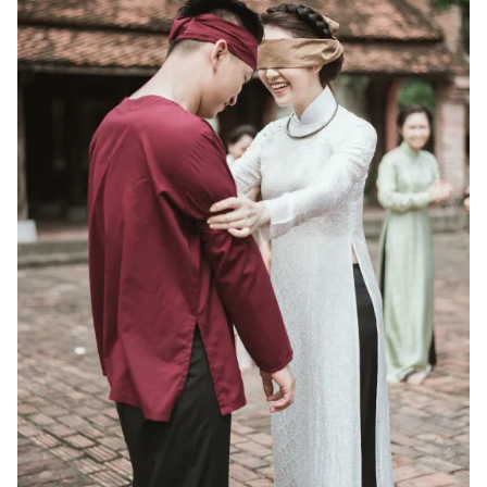
Ðiện thoại Thời báo VTV:
024.66 897 897
Email:
toasoan@vtv.vn
Liên hệ quảng cáo:
024-7300.7108
® Cấm sao chép dưới mọi hình thức nếu không có sự chấp
thuận bằng văn bản. Ghi rõ nguồn VTV.vn khi phát hành lại
thông tin từ website này.