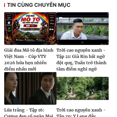
TIN CÙNG CHUYÊN MỤC
Giải đua Mô tô địa hình
Trời cao nguyên xanh -
Việt Nam - Cúp VTV
Tập 21: Già Rin bất ngờ
2026 hứa hẹn nhiều
đột quỵ, Tuấn trở thành
điểm nhấn mới
tâm điểm nghi ngờ
Lửa trắng - Tập 16:
Trời cao nguyên xanh -
Cương đen cố ngăn Mai
Tập 20: Y Lang đẩy