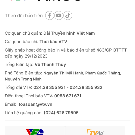
Theo dõi báo trên
Cơ quan chủ quản:
Đài Truyền hình Việt Nam
Cơ quan báo chí:
Thời báo VTV
Giấy phép hoạt động báo in và báo điện tử số 483/GP-BTTTT
cấp ngày 29/12/2023
Tổng Biên tập:
Vũ Thanh Thủy
Phó Tổng Biên tập:
Nguyễn Thị Mỹ Hạnh, Phạm Quốc Thắng,
Nguyễn Trọng Ninh
Tổng đài VTV:
024.38 355 931 - 024.38 355 932
Ðiện thoại Thời báo VTV:
0988 671 671
Email:
toasoan@vtv.vn
Liên hệ quảng cáo:
(024) 626 79595