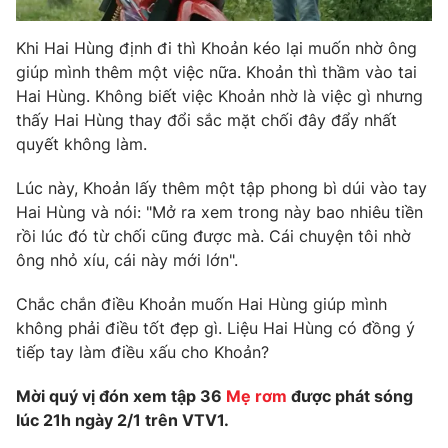
Ðiện thoại Thời báo VTV:
024.66 897 897
Email:
toasoan@vtv.vn
Khi Hai Hùng định đi thì Khoản kéo lại muốn nhờ ông
Liên hệ quảng cáo:
024-7300.7108
giúp mình thêm một việc nữa. Khoản thì thầm vào tai
Hai Hùng. Không biết việc Khoản nhờ là việc gì nhưng
thấy Hai Hùng thay đổi sắc mặt chối đây đẩy nhất
quyết không làm.
Lúc này, Khoản lấy thêm một tập phong bì dúi vào tay
Hai Hùng và nói: "Mở ra xem trong này bao nhiêu tiền
rồi lúc đó từ chối cũng được mà. Cái chuyện tôi nhờ
ông nhỏ xíu, cái này mới lớn".
Chắc chắn điều Khoản muốn Hai Hùng giúp mình
không phải điều tốt đẹp gì. Liệu Hai Hùng có đồng ý
® Cấm sao chép dưới mọi hình thức nếu không có sự chấp
tiếp tay làm điều xấu cho Khoản?
thuận bằng văn bản. Ghi rõ nguồn VTV.vn khi phát hành lại
thông tin từ website này.
Mời quý vị đón xem tập 36
Mẹ rơm
được phát sóng
lúc 21h ngày 2/1 trên VTV1.