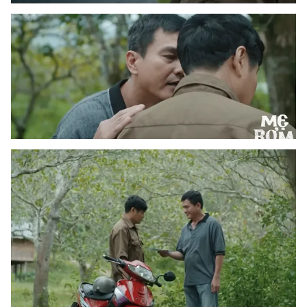
THỜI BÁO VTV
Theo dõi báo trên
Cơ quan chủ quản:
Đài Truyền hình Việt Nam
Cơ quan báo chí:
Thời báo VTV
Giấy phép hoạt động báo in và báo điện tử số 483/GP-BTTTT
cấp ngày 29/12/2023
Tổng Biên tập:
Vũ Thanh Thủy
Phó Tổng Biên tập:
Nguyễn Thị Mỹ Hạnh, Phạm Quốc Thắng,
Nguyễn Trọng Ninh
Tổng đài VTV:
024.38 355 931 - 024.38 355 932