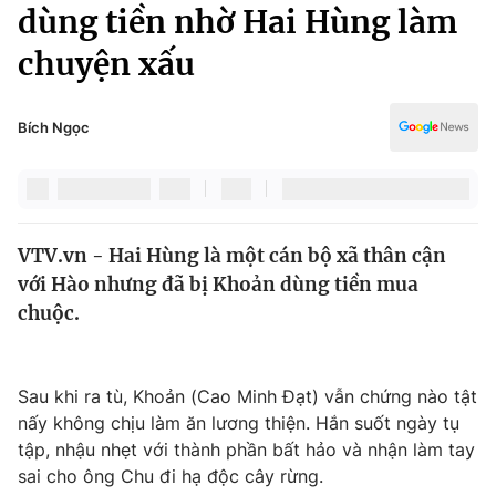
Chính trị
dùng tiền nhờ Hai Hùng làm
Truyền hình
chuyện xấu
Văn hóa - Giải trí
Xã hội
Y tế
Đời sống
Bích Ngọc
Pháp luật
Công nghệ
Giáo dục
Y tế
VTV.vn - Hai Hùng là một cán bộ xã thân cận
Thế giới
với Hào nhưng đã bị Khoản dùng tiền mua
Tin tức
chuộc.
Kinh tế
Thế giới đó đây
Tài chính
Dữ liệu và đời sống
Sau khi ra tù, Khoản (Cao Minh Đạt) vẫn chứng nào tật
Câu chuyện quốc tế
Thị trường
nấy không chịu làm ăn lương thiện. Hắn suốt ngày tụ
tập, nhậu nhẹt với thành phần bất hảo và nhận làm tay
Truyền hình
Góc doanh nghiệp
sai cho ông Chu đi hạ độc cây rừng.