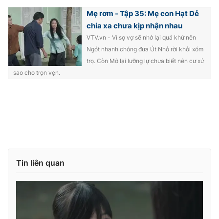
Mẹ rơm - Tập 35: Mẹ con Hạt Dẻ
chia xa chưa kịp nhận nhau
VTV.vn - Vì sợ vợ sẽ nhớ lại quá khứ nên
Ngót nhanh chóng đưa Út Nhỏ rời khỏi xóm
trọ. Còn Mô lại lưỡng lự chưa biết nên cư xử
sao cho trọn vẹn.
Tin liên quan