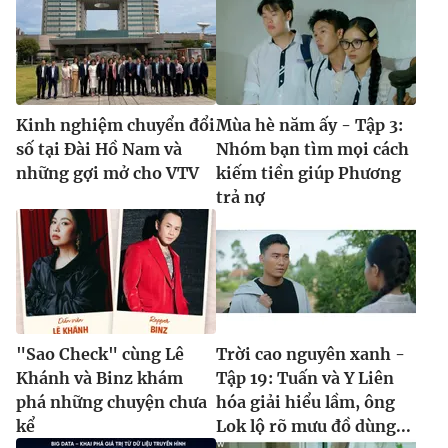
Kinh nghiệm chuyển đổi
Mùa hè năm ấy - Tập 3:
số tại Đài Hồ Nam và
Nhóm bạn tìm mọi cách
những gợi mở cho VTV
kiếm tiền giúp Phương
trả nợ
"Sao Check" cùng Lê
Trời cao nguyên xanh -
Khánh và Binz khám
Tập 19: Tuấn và Y Liên
phá những chuyện chưa
hóa giải hiểu lầm, ông
kể
Lok lộ rõ mưu đồ dùng...