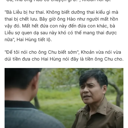
Photo
Infographic
"Bà Liễu bị hư thai. Không biết dưỡng thai kiểu gì mà
thai bị chết lưu. Bây giờ ông Hào như người mất hồn
Video
vậy đó. Mất hết đứa con này đến đứa con khác, bà
Shorts video
Liễu sợ quen dạ sau này khó có thể mang thai được
nữa", Hai Hùng tiết lộ.
VTV Money
VTV Thể thao
"Để tôi nói cho ông Chu biết sớm", Khoản vừa nói vừa
VTV Sức khoẻ
dúi tiền đưa cho Hai Hùng nói đây là tiền ông Chu cho.
Bất động sản
Thị trường 24h
Tấm lòng Việt
VTV4
Vươn mình bằng AI
VTV9
VTV8
Liên hệ tòa soạn
English