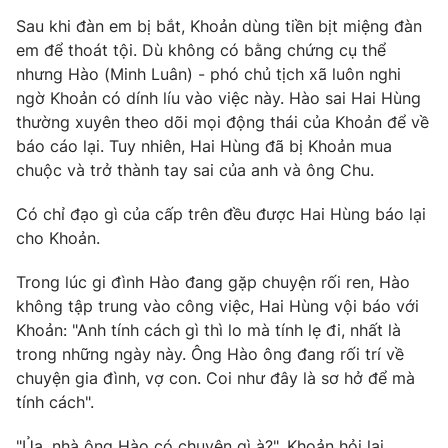
Phim VTV
Giải trí
Sau khi đàn em bị bắt, Khoản dùng tiền bịt miệng đàn
Hậu trường
em để thoát tội. Dù không có bằng chứng cụ thể
Điện ảnh
nhưng Hào (Minh Luân) - phó chủ tịch xã luôn nghi
Đời sống
Nhân vật
ngờ Khoản có dính líu vào việc này. Hào sai Hai Hùng
Âm nhạc
Du lịch
thường xuyên theo dõi mọi động thái của Khoản để về
Khán giả
Giáo dục
Sao
báo cáo lại. Tuy nhiên, Hai Hùng đã bị Khoản mua
Làm đẹp
Giải sao mai
chuộc và trở thành tay sai của anh và ông Chu.
Tuyển sinh
Công nghệ
Chất lượng cuộc sống
Có chỉ đạo gì của cấp trên đều được Hai Hùng báo lại
Học trực tuyến
Hitech Công nghệ tương lai
cho Khoản.
Giao lưu trực tuyến
Sản phẩm
Trong lúc gi đình Hào đang gặp chuyện rối ren, Hào
không tập trung vào công việc, Hai Hùng vội báo với
Lịch phát sóng
Thị trường
Khoản: "Anh tính cách gì thì lo mà tính lẹ đi, nhất là
trong những ngày này. Ông Hào ông đang rối trí về
Tư vấn
chuyện gia đình, vợ con. Coi như đây là sơ hở để mà
Chuyên mục khác
tính cách".
Emagazine
Podcast
"Ủa, nhà ông Hào có chuyện gì à?", Khoản hỏi lại.