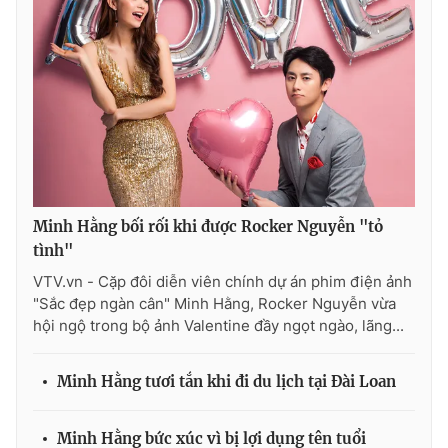
Ðiện thoại Thời báo VTV:
024.66 897 897
Email:
toasoan@vtv.vn
Liên hệ quảng cáo:
024-7300.7108
Minh Hằng bối rối khi được Rocker Nguyễn "tỏ
tình"
VTV.vn - Cặp đôi diễn viên chính dự án phim điện ảnh
"Sắc đẹp ngàn cân" Minh Hằng, Rocker Nguyễn vừa
hội ngộ trong bộ ảnh Valentine đầy ngọt ngào, lãng...
® Cấm sao chép dưới mọi hình thức nếu không có sự chấp
thuận bằng văn bản. Ghi rõ nguồn VTV.vn khi phát hành lại
Minh Hằng tươi tắn khi đi du lịch tại Đài Loan
thông tin từ website này.
Minh Hằng bức xúc vì bị lợi dụng tên tuổi