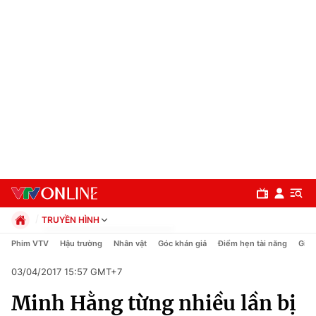
TRUYỀN HÌNH
Chính trị
Phim VTV
Hậu trường
Nhân vật
Góc khán giả
Điểm hẹn tài năng
Giải
Xã hội
03/04/2017 15:57 GMT+7
Pháp luật
Chuyên mục
Kinh tế
Minh Hằng từng nhiều lần bị
Thể thao