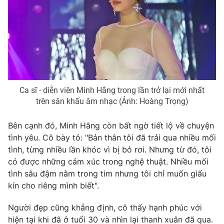
Photo
Infographic
Video
Shorts video
VTV Money
VTV Thể thao
Ca sĩ - diễn viên Minh Hằng trong lần trở lại mới nhất
trên sân khấu âm nhạc (Ảnh: Hoàng Trọng)
VTV Sức khoẻ
Bất động sản
Bên cạnh đó, Minh Hằng còn bất ngờ tiết lộ về chuyện
Thị trường 24h
Tấm lòng Việt
tình yêu. Cô bày tỏ: "Bản thân tôi đã trải qua nhiều mối
tình, từng nhiều lần khóc vì bị bỏ rơi. Nhưng từ đó, tôi
VTV4
Vươn mình bằng AI
có được những cảm xúc trong nghệ thuật. Nhiều mối
tình sâu đậm nằm trong tim nhưng tôi chỉ muốn giấu
kín cho riêng mình biết".
VTV9
VTV8
Người đẹp cũng khẳng định, cô thấy hạnh phúc với
Liên hệ tòa soạn
English
hiện tại khi đã ở tuổi 30 và nhìn lại thanh xuân đã qua.