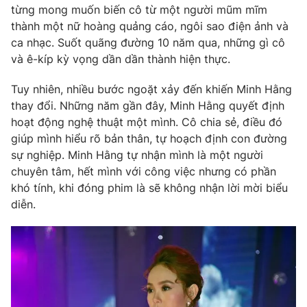
Phim VTV
từng mong muốn biến cô từ một người mũm mĩm
Giải trí
thành một nữ hoàng quảng cáo, ngôi sao điện ảnh và
Hậu trường
ca nhạc. Suốt quãng đường 10 năm qua, những gì cô
Điện ảnh
Đời sống
Nhân vật
và ê-kíp kỳ vọng dần dần thành hiện thực.
Âm nhạc
Du lịch
Khán giả
Tuy nhiên, nhiều bước ngoặt xảy đến khiến Minh Hằng
Giáo dục
Sao
thay đổi. Những năm gần đây, Minh Hằng quyết định
Làm đẹp
Giải sao mai
hoạt động nghệ thuật một mình. Cô chia sẻ, điều đó
Tuyển sinh
Công nghệ
Chất lượng cuộc sống
giúp mình hiểu rõ bản thân, tự hoạch định con đường
Học trực tuyến
sự nghiệp. Minh Hằng tự nhận mình là một người
Hitech Công nghệ tương lai
chuyên tâm, hết mình với công việc nhưng có phần
Giao lưu trực tuyến
khó tính, khi đóng phim là sẽ không nhận lời mời biểu
Sản phẩm
diễn.
Lịch phát sóng
Thị trường
Tư vấn
Chuyên mục khác
Emagazine
Podcast