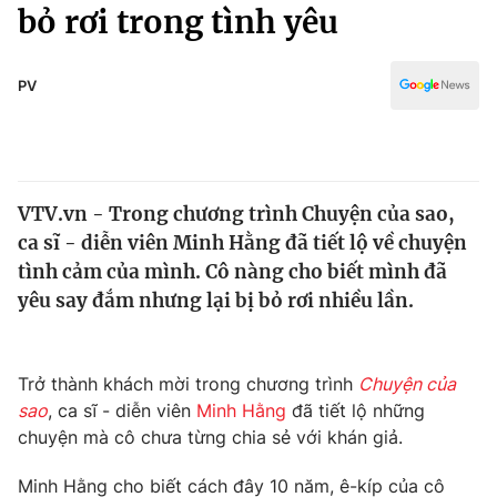
Chính trị
bỏ rơi trong tình yêu
Truyền hình
Văn hóa - Giải trí
Xã hội
Y tế
PV
Đời sống
Pháp luật
Công nghệ
Giáo dục
Y tế
VTV.vn - Trong chương trình Chuyện của sao,
ca sĩ - diễn viên Minh Hằng đã tiết lộ về chuyện
Thế giới
tình cảm của mình. Cô nàng cho biết mình đã
yêu say đắm nhưng lại bị bỏ rơi nhiều lần.
Tin tức
Kinh tế
Thế giới đó đây
Tài chính
Trở thành khách mời trong chương trình
Chuyện của
Dữ liệu và đời sống
Câu chuyện quốc tế
sao
, ca sĩ - diễn viên
Minh Hằng
đã tiết lộ những
Thị trường
chuyện mà cô chưa từng chia sẻ với khán giả.
Truyền hình
Góc doanh nghiệp
Minh Hằng cho biết cách đây 10 năm, ê-kíp của cô