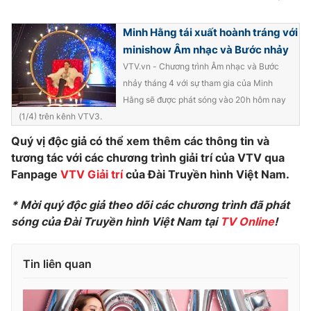
Minh Hằng tái xuất hoành tráng với
minishow Âm nhạc và Bước nhảy
THỜI BÁO VTV
VTV.vn - Chương trình Âm nhạc và Bước
nhảy tháng 4 với sự tham gia của Minh
Hằng sẽ được phát sóng vào 20h hôm nay
(1/4) trên kênh VTV3.
Theo dõi báo trên
Quý vị độc giả có thể xem thêm các thông tin và
tương tác với các chương trình giải trí của VTV qua
Fanpage
VTV Giải trí
của Đài Truyền hình Việt Nam.
Cơ quan chủ quản:
Đài Truyền hình Việt Nam
Cơ quan báo chí:
Thời báo VTV
* Mời quý độc giả theo dõi các chương trình đã phát
Giấy phép hoạt động báo in và báo điện tử số 483/GP-BTTTT
sóng của Đài Truyền hình Việt Nam tại
TV Online
!
cấp ngày 29/12/2023
Tổng Biên tập:
Vũ Thanh Thủy
Tin liên quan
Phó Tổng Biên tập:
Nguyễn Thị Mỹ Hạnh, Phạm Quốc Thắng,
Nguyễn Trọng Ninh
Tổng đài VTV:
024.38 355 931 - 024.38 355 932