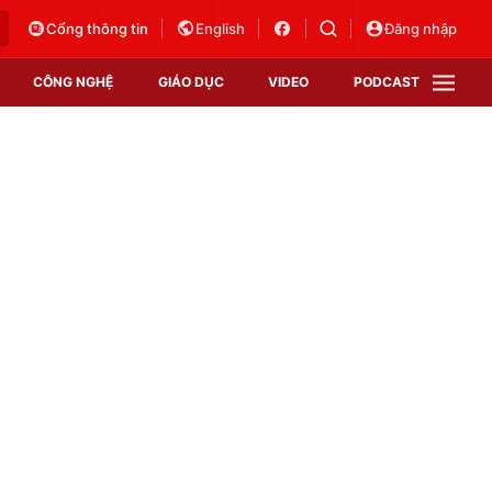
Cổng thông tin
English
Đăng nhập
CÔNG NGHỆ
GIÁO DỤC
VIDEO
PODCAST
VTV Money
VTV Thể thao
VTV Sức khoẻ
Bất động sản
Thị trường 24h
Tấm lòng Việt
Vươn mình bằng AI
VTV4
VTV8
VTV9
Lịch phát sóng
Giao lưu trực tuyến
Sự kiện