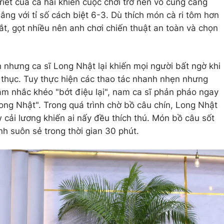
 riết của cả hai khiến cuộc chơi trở nên vô cùng căng
ắng với tỉ số cách biệt 6-3. Dù thích món cà ri tôm hơn
ắt, gọt nhiều nên anh chơi chiến thuật an toàn và chọn
 nhưng ca sĩ Long Nhật lại khiến mọi người bất ngờ khi
 thục. Tuy thực hiện các thao tác nhanh nhẹn nhưng
m nhắc khéo "bớt điệu lại", nam ca sĩ phản pháo ngay
Long Nhật". Trong quá trình chờ bồ câu chín, Long Nhật
 cải lương khiến ai nấy đều thích thú. Món bồ câu sốt
 suôn sẻ trong thời gian 30 phút.