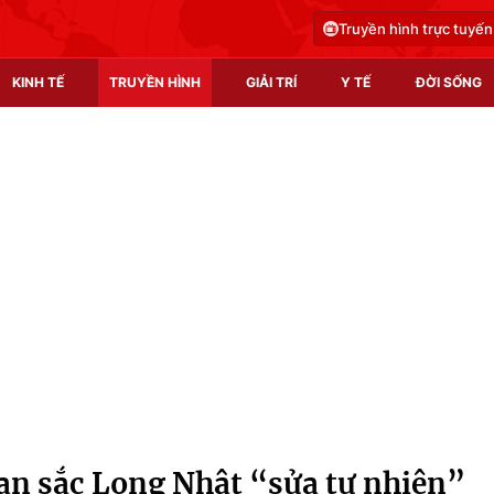
Truyền hình trực tuyến
KINH TẾ
TRUYỀN HÌNH
GIẢI TRÍ
Y TẾ
ĐỜI SỐNG
Pháp luật
Y tế
Truyền hình
Multimedia
Phim VTV
Video
Hậu trường
Shorts video
Nhân vật
Podcast
Khán giả
EMagazine
Giải sao mai
Photo
n sắc Long Nhật “sửa tự nhiên”
Infographic