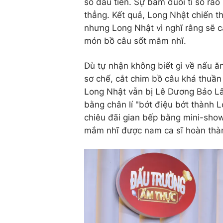
số đầu tiên. Sự bám đuổi tỉ số ráo
thẳng. Kết quả, Long Nhật chiến th
nhưng Long Nhật vì nghĩ rằng sẽ c
món bồ câu sốt mắm nhĩ.
Dù tự nhận không biết gì về nấu ăn
sơ chế, cắt chim bồ câu khá thuần
Long Nhật vẫn bị Lê Dương Bảo Lâ
bằng chân lí "bớt điệu bớt thành 
chiêu đãi gian bếp bằng mini-show
mắm nhĩ được nam ca sĩ hoàn thành