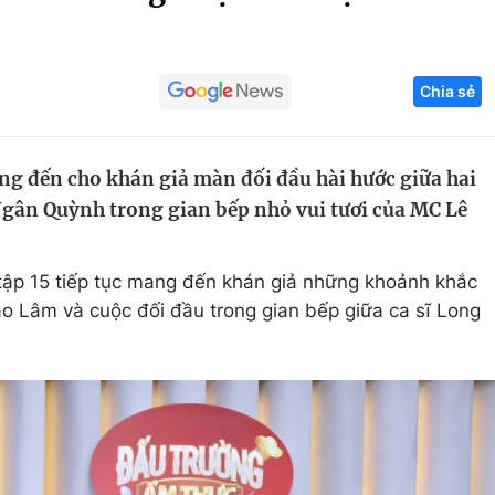
Góc ảnh
Chia sẻ
Giáo dục
Công nghệ
Tuyển sinh
Hitech Công ng
g đến cho khán giả màn đối đầu hài hước giữa hai
Học trực tuyến
Sản phẩm
Ngân Quỳnh trong gian bếp nhỏ vui tươi của MC Lê
g
Thị trường
Tư vấn
tập 15 tiếp tục mang đến khán giả những khoảnh khắc
o Lâm và cuộc đối đầu trong gian bếp giữa ca sĩ Long