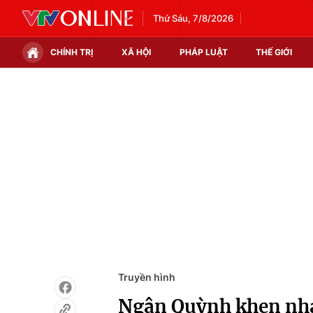
Thứ Sáu, 7/8/2026
CHÍNH TRỊ
XÃ HỘI
PHÁP LUẬT
THẾ GIỚI
Chính trị
Xã hội
Thế giới
Kinh tế
Tin tức
Tài chính
Thế giới đó đây
Thị trường
Câu chuyện quốc tế
Góc doanh nghiệp
Dữ liệu và đời sống
Truyền hình
Ngân Quỳnh khen nha