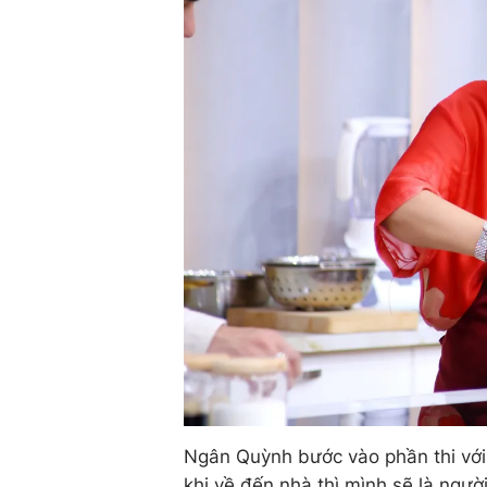
Ngân Quỳnh bước vào phần thi với 
khi về đến nhà thì mình sẽ là ngườ