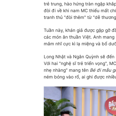
trẻ trung, hào hứng tràn ngập kh
đòi đi về khi nam MC thiếu mất chữ
tranh thủ "đòi thêm" từ "dễ thương
Tuần này, khán giả được gặp gỡ đ
các món ăn thuần Việt. Anh mang 
mắm nhĩ cực kì lạ miệng và bổ dư
Long Nhật và Ngân Quỳnh sẽ đến vớ
Với hai "nghệ sĩ trẻ triển vọng", 
nhẹ nhàng" mang tên
Bé đi mẫu g
ném bóng vào rổ, ai ghi được nhiề