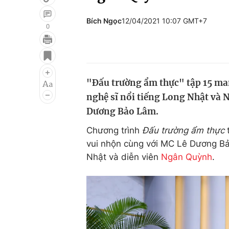
Bích Ngọc
12/04/2021 10:07 GMT+7
0
Giải trí
Đời sống
Điện ảnh
Du lịch
"Đấu trường ẩm thực" tập 15 man
Âm nhạc
Làm đẹp
nghệ sĩ nổi tiếng Long Nhật và 
Sao
Chất lượng cuộc sốn
Dương Bảo Lâm.
Chương trình
Đấu trường ẩm thực
vui nhộn cùng với MC Lê Dương Bả
Nhật và diễn viên
Ngân Quỳnh
.