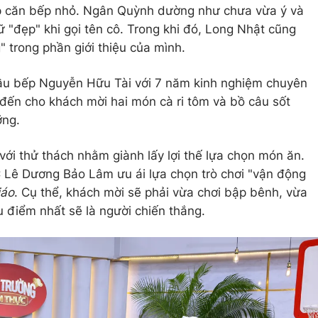
ắp căn bếp nhỏ. Ngân Quỳnh dường như chưa vừa ý và
 "đẹp" khi gọi tên cô. Trong khi đó, Long Nhật cũng
" trong phần giới thiệu của mình.
ầu bếp Nguyễn Hữu Tài với 7 năm kinh nghiệm chuyên
đến cho khách mời hai món cà ri tôm và bồ câu sốt
ỡng.
i thử thách nhằm giành lấy lợi thế lựa chọn món ăn.
MC Lê Dương Bảo Lâm ưu ái lựa chọn trò chơi "vận động
iáo
. Cụ thể, khách mời sẽ phải vừa chơi bập bênh, vừa
u điểm nhất sẽ là người chiến thắng.