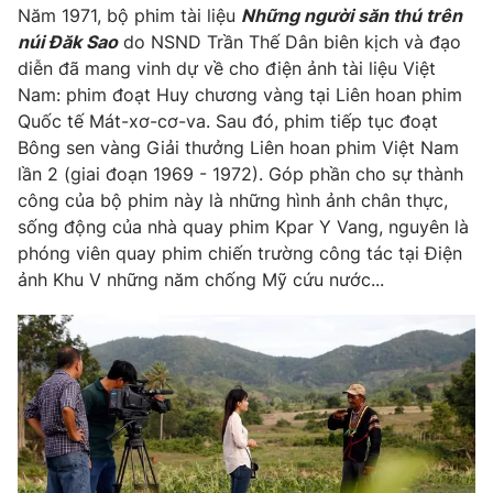
Năm 1971, bộ phim tài liệu
Những người săn thú trên
Photo
Infographic
núi Đăk Sao
do NSND Trần Thế Dân biên kịch và đạo
diễn đã mang vinh dự về cho điện ảnh tài liệu Việt
Nam: phim đoạt Huy chương vàng tại Liên hoan phim
Video
Shorts video
Quốc tế Mát-xơ-cơ-va. Sau đó, phim tiếp tục đoạt
Bông sen vàng Giải thưởng Liên hoan phim Việt Nam
VTV Money
VTV Thể thao
lần 2 (giai đoạn 1969 - 1972). Góp phần cho sự thành
công của bộ phim này là những hình ảnh chân thực,
VTV Sức khoẻ
sống động của nhà quay phim Kpar Y Vang, nguyên là
Bất động sản
phóng viên quay phim chiến trường công tác tại Điện
ảnh Khu V những năm chống Mỹ cứu nước...
Thị trường 24h
Tấm lòng Việt
VTV4
Vươn mình bằng AI
VTV9
VTV8
Liên hệ tòa soạn
English