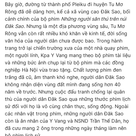
Bây giờ, đường từ thành phố Pleiku đi huyện Tu Mơ
Rông đã dễ dàng hơn, kể cả xã vùng cao Đắk Sao, bối
cảnh chính của bộ phim
Những người săn thú trên núi
Đăk Sao
. Nhưng là một địa phương vùng sâu, Tu Mơ
Rông vẫn còn rất nhiều khó khăn về kinh tế, đời sống
văn hóa của người dân chưa được bao. Trong hành
trang trở lại chiến trường xưa của một nhà quay phim,
một người lính, Kpa Y Vang mang theo bộ phim tài liệu
và những bức ảnh chụp lại từ bộ phim mà các đồng
nghiệp Hà Nội vừa trao tặng. Chất lượng phim đen
trắng đã cũ, âm thanh khó nghe, người dân Đăk Sao
không nhận diện vùng đất mình đang sống hơn 40
năm về trước. Nhưng cuộc đấu tranh chống lại quân
thù của người dân Đăk Sao qua những thước phim lịch
sử đối với họ là vô cùng chân thực, sống động. Ngoài
các nhân vật trong phim, những người dân Đăk Sao
còn là ân nhân của Y Vang và NSND Trần Thế Dân, họ
đã cưu mang 2 ông trong những ngày tháng làm nên
bộ phim lịch sử.