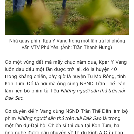
THỜI BÁO VTV
Nhà quay phim Kpa Y Vang trong một lần trả lời phỏng
Theo dõi báo trên
vấn VTV Phú Yên. (Ảnh: Trần Thanh Hưng)
Có một vùng đất mà mấy chục năm qua, Kpar Y Vang
Cơ quan chủ quản:
Đài Truyền hình Việt Nam
luôn đau đáu một lần được trở lại, đó là huyện 40
Cơ quan báo chí:
Thời báo VTV
trong kháng chiến, bây giờ là huyện Tu Mơ Rông, tỉnh
Giấy phép hoạt động báo in và báo điện tử số 483/GP-BTTTT
Kon Tum. Đó là nơi mà ông cùng NSND Trần Thế Dân
cấp ngày 29/12/2023
làm nên bộ phim tài liệu
Những người săn thú trên núi
Tổng Biên tập:
Vũ Thanh Thủy
Đak Sao
.
Phó Tổng Biên tập:
Nguyễn Thị Mỹ Hạnh, Phạm Quốc Thắng,
Nguyễn Trọng Ninh
Cơ duyên để Y Vang cùng NSND Trần Thế Dân làm bộ
phim
Những người săn thú trên núi Đăk Sao
là trong
Tổng đài VTV:
024.38 355 931 - 024.38 355 932
một lần dự Đại hội Chiến sĩ thi đua tại Kon Tum, hai
Ðiện thoại Thời báo VTV:
024.66 897 897
ông nghe được câu chuyện về tổ du kích A Cứu bắn