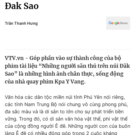
Chính trị
Đak Sao
Truyền hình
Văn hóa - Giải trí
Xã hội
Y tế
Trần Thanh Hưng
Đời sống
Pháp luật
Công nghệ
Giáo dục
Y tế
VTV.vn - Góp phần vào sự thành công của bộ
phim tài liệu “Những người săn thú trên núi Đăk
Thế giới
Sao” là những hình ảnh chân thực, sống động
của nhà quay phim Kpa Y Vang.
Tin tức
Kinh tế
Thế giới đó đây
Văn hóa các dân tộc miền núi tỉnh Phú Yên nói riêng,
Tài chính
các tỉnh Nam Trung Bộ nói chung vô cùng phong phú,
Dữ liệu và đời sống
Câu chuyện quốc tế
đa sắc màu và là di sản to lớn cho sự phát triển bền
Thị trường
vững. Trong đó, có di sản văn hóa vật thể, phi vật thể
Truyền hình
Góc doanh nghiệp
của cộng đồng người Ê đê. Những người con của buôn
làng Ê đê có nhiều đóng góp trong 2 cuộc kháng