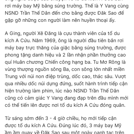
Email:
toasoan@vtv.vn
rơi máy bay Mỹ bằng súng trường. Thế là Y Vang cùng
Liên hệ quảng cáo:
024-7300.7108
NSND Trần Thế Dân đến cho bằng được Đăk Sao để
gặp gỡ những con người làm nên huyền thoại ấy.
A Ging, người Xê Đăng là cựu thành viên của tổ du
kích A Cứu. Năm 1969, ông là người đầu tiên bắn rơi
máy bay trực thăng của giặc bằng súng trường, được
phong tặng danh hiệu và 2 lần nhận phần thưởng cao
quí Huân chương Chiến công hạng ba. Tu Mơ Rông là
vùng thượng nguồn sông Ba, con sông lớn nhất miền
Trung với núi non điệp trùng, dốc cao, thác sâu. Vượt
qua nhiều dốc núi dựng đứng, suốt hành trình tiếp cận
hiện trường làm phim, lúc nào NSND Trần Thế Dân
® Cấm sao chép dưới mọi hình thức nếu không có sự chấp
cũng có cảm giác Y Vang đang đạp trên đầu mình mới
thuận bằng văn bản. Ghi rõ nguồn VTV.vn khi phát hành lại
có thể tiến lên được nơi tổ du kích A Cứu đóng quân.
thông tin từ website này.
Từ sáng sớm đến 3 - 4 giờ chiều, họ mới tiếp cận
được tổ du kích A Cứu. Đúng lúc đó, 3 máy bay Mỹ
ầm ầm quay về Đăk Sao sau một ngày oanh tạc trên