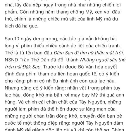
nhà, lấy đầu xếp ngay trong nhà như những chiến lợi
phẩm. Còn những năm tháng chống Mỹ, xen với đầu
thú, chính là những chiếc mũ sắt của lính Mỹ mà du
kích đã hạ gục.
Sau 10 ngày dựng xong, các tác giả vẫn không hài
lòng vì phim thiếu nhiều cảnh ác liệt của chiến tranh.
Thế là từ tên ban đầu
Đăm San đi tìm nữ thần mặt trời
,
NSND Trần Thế Dân đã đổi thành
Những người săn thú
trên núi Đăk Sao
. Trước khi được Bộ Văn hóa quyết
định đưa phim tham dự liên hoan quốc tế, có ý kiến
cho rằng: phim có nhiều hình ảnh còn quá lạc hậu.
Nhưng cũng có ý kiến rằng: nhân vật trong phim tuy
lạc hậu, đóng khố mà bắn rơi may bay Mỹ thì quá anh
hùng. Và chính cái chân chất của Tây Nguyên, những
người làm phim đã thể hiện được sự lãng mạn của
những người chân trần đóng khố, chuyển đến bạn bè
quốc tế một thông điệp rằng: người Tây Nguyên dám
đánh Mỹ để giành độc lập dù vũ khí còn thô sơ. Chính