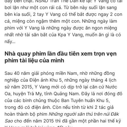
dây bền chặt. NSND Trần Thế Dân kể lại: Y Vang có tài
bơi lặn như một con rái cá. Từ bên này suối lặn sang
bên kia suối, 2 tay Y Vang có thể bắt được ngay 2 con
cá, miệng còn ngậm thêm một con. Những ngày làm
phim với Y Vang là những ngày được ăn ngon miệng
nhất nhờ tài săn bắt của Kpa Y Vang, muốn ăn gì là có
nấy...
Nhà quay phim lần đầu tiên xem trọn vẹn
phim tài liệu của mình
Sau 40 năm giải phóng miền Nam, nhờ những đồng
nghiệp của Điện ảnh Khu 5, những ngày tháng 4 lịch
sử năm 2015, Y Vang mới có dịp trở lại căn cứ Nước
Oa, huyện Trà My, tỉnh Quảng Nam. Đây là nơi đóng đô
của các binh chủng thuộc Ban Tuyên huấn Khu 5,
trong đó có điện ảnh. Còn nếu tính từ khi 2 tác giả
hoàn thành bộ phim
Những người săn thú trên núi Đăk
Sao
cho đến năm 2015 thì đã gần một phần hai thế kỷ