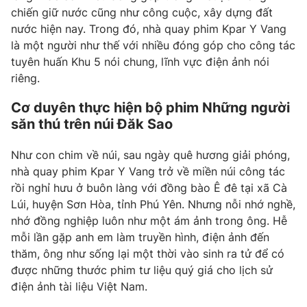
Phim VTV
chiến giữ nước cũng như công cuộc, xây dựng đất
Giải trí
nước hiện nay. Trong đó, nhà quay phim Kpar Y Vang
Hậu trường
Điện ảnh
là một người như thế với nhiều đóng góp cho công tác
Đời sống
Nhân vật
tuyên huấn Khu 5 nói chung, lĩnh vực điện ảnh nói
Âm nhạc
riêng.
Du lịch
Khán giả
Giáo dục
Sao
Cơ duyên thực hiện bộ phim Những người
Làm đẹp
Giải sao mai
Tuyển sinh
săn thú trên núi Đăk Sao
Công nghệ
Chất lượng cuộc sống
Học trực tuyến
Như con chim về núi, sau ngày quê hương giải phóng,
Hitech Công nghệ tương lai
nhà quay phim Kpar Y Vang trở về miền núi công tác
Giao lưu trực tuyến
rồi nghỉ hưu ở buôn làng với đồng bào Ê đê tại xã Cà
Sản phẩm
Lúi, huyện Sơn Hòa, tỉnh Phú Yên. Nhưng nỗi nhớ nghề,
Lịch phát sóng
Thị trường
nhớ đồng nghiệp luôn như một ám ảnh trong ông. Hễ
mỗi lần gặp anh em làm truyền hình, điện ảnh đến
Tư vấn
thăm, ông như sống lại một thời vào sinh ra tử để có
Chuyên mục khác
được những thước phim tư liệu quý giá cho lịch sử
điện ảnh tài liệu Việt Nam.
Emagazine
Podcast