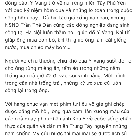
đồng bào, Y Vang trở về núi rừng miền Tây Phú Yên
với bao kỷ niệm hôm qua và những lo toan trong cuộc
sống hôm nay... Dù hai tác giả sống xa nhau, nhưng
NSND Trần Thế Dân cùng các đồng nghiệp đang sinh
sống tại Hà Nội luôn thăm hỏi, giúp đỡ Y Vang. Khi thì
giúp ông mua con bò, khi thì giúp ông làm cái giếng
nước, mua chiếc máy bơm...
Người vợ chịu thương chịu khó của Y Vang suốt đời lo
cho ông từng miếng ăn, tấm áo trong những năm
tháng xa nhà giờ đã đi vào cõi vĩnh hằng. Một mình
trong căn nhà trống trải, những ký ức xưa cũ luôn
sống lại trong ông.
Với hàng chục vạn mét phim tư liệu vô giá ghi chép
được bằng mồ hôi, lòng quả cảm, lẫn xương máu của
các nhà quay phim Điện ảnh Khu 5 về cuộc sống chân
thực của quân và dân miền Trung Tây nguyên những
năm chống Mỹ cứu nước thì mãi mãi sẽ được lịch sử