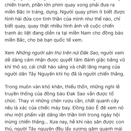
chiến tranh, phần lớn phim quay xong phải đưa ra
miền Bắc in tráng, dựng. Người quay phim ít biết được
hình hài đứa con tinh thần của mình như thế nào, chỉ
biết quay, quay thật nhiều hình ảnh về cuộc chiến
tranh ác liệt đang diễn ra tại miền Nam cho đồng bào
miền Bắc, cho bè bạn quốc tế xem.
Xem
Những người săn thú trên núi Đăk Sao
, người xem
dễ dàng cảm nhận được quyết tâm đánh giặc bằng vũ
khí thô sơ, cái chất hào sảng và chất lãng mạng của
người dân Tây Nguyên khi họ đã là người chiến thắng.
Trong muôn vàn khó khăn, thiếu thốn, những nghi lễ
truyền thống của đồng bào Đak Sao vẫn được tổ
chức. Thay vì những chén rượu cần, chất quanh cây
nêu là xác của chiếc máy bay. Đồng bào Ê đê xem nó
như một phẩm vật dâng lên thần linh trong ngày hội
mừng chiến thắng... Xưa nay, hễ khi nào săn được con
thú, người Tây nguyên đều lấy xương găm quanh mái