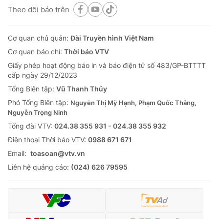
Theo dõi báo trên
Cơ quan chủ quản:
Đài Truyền hình Việt Nam
Cơ quan báo chí:
Thời báo VTV
Giấy phép hoạt động báo in và báo điện tử số 483/GP-BTTTT
cấp ngày 29/12/2023
Tổng Biên tập:
Vũ Thanh Thủy
Phó Tổng Biên tập:
Nguyễn Thị Mỹ Hạnh, Phạm Quốc Thắng,
Nguyễn Trọng Ninh
Tổng đài VTV:
024.38 355 931 - 024.38 355 932
Ðiện thoại Thời báo VTV:
0988 671 671
Email:
toasoan@vtv.vn
Liên hệ quảng cáo:
(024) 626 79595