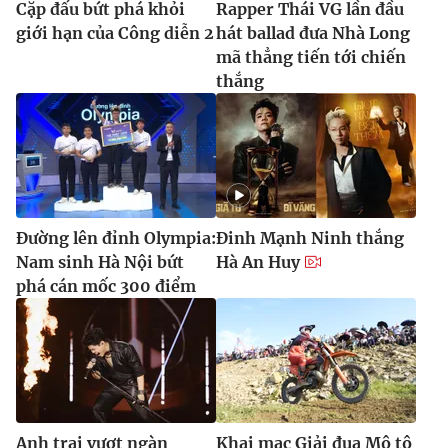
Cặp đấu bứt phá khỏi
Rapper Thái VG lần đầu
giới hạn của Công diễn 2
hát ballad đưa Nhà Long
mã thẳng tiến tới chiến
thắng
Đường lên đỉnh Olympia:
Đinh Mạnh Ninh thắng
Nam sinh Hà Nội bứt
Hà An Huy
phá cán mốc 300 điểm
Anh trai vượt ngàn
Khai mạc Giải đua Mô tô