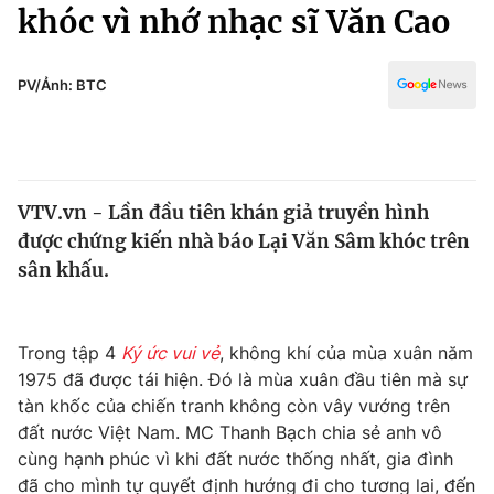
Chính trị
khóc vì nhớ nhạc sĩ Văn Cao
Truyền hình
Văn hóa - Giải trí
Xã hội
Y tế
PV/Ảnh: BTC
Đời sống
Pháp luật
Công nghệ
Giáo dục
Y tế
VTV.vn - Lần đầu tiên khán giả truyền hình
được chứng kiến nhà báo Lại Văn Sâm khóc trên
Thế giới
sân khấu.
Tin tức
Kinh tế
Thế giới đó đây
Trong tập 4
Ký ức vui vẻ
, không khí của mùa xuân năm
Tài chính
1975 đã được tái hiện. Đó là mùa xuân đầu tiên mà sự
Dữ liệu và đời sống
Câu chuyện quốc tế
tàn khốc của chiến tranh không còn vây vướng trên
Thị trường
đất nước Việt Nam. MC Thanh Bạch chia sẻ anh vô
Truyền hình
cùng hạnh phúc vì khi đất nước thống nhất, gia đình
Góc doanh nghiệp
đã cho mình tự quyết định hướng đi cho tương lai, đến