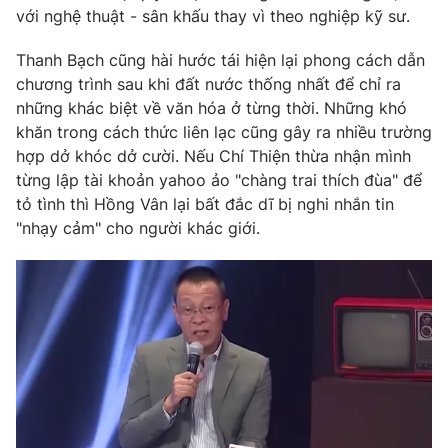
Phim VTV
với nghệ thuật - sân khấu thay vì theo nghiệp kỹ sư.
Giải trí
Hậu trường
Thanh Bạch cũng hài hước tái hiện lại phong cách dẫn
Điện ảnh
Đời sống
chương trình sau khi đất nước thống nhất để chỉ ra
Nhân vật
Âm nhạc
những khác biệt về văn hóa ở từng thời. Những khó
Du lịch
Khán giả
khăn trong cách thức liên lạc cũng gây ra nhiều trường
Giáo dục
Sao
hợp dở khóc dở cười. Nếu Chí Thiện thừa nhận mình
Làm đẹp
Giải sao mai
Tuyển sinh
từng lập tài khoản yahoo ảo "chàng trai thích đùa" để
Công nghệ
Chất lượng cuộc sống
tỏ tình thì Hồng Vân lại bất đắc dĩ bị nghi nhắn tin
Học trực tuyến
"nhạy cảm" cho người khác giới.
Hitech Công nghệ tương lai
Giao lưu trực tuyến
Sản phẩm
Lịch phát sóng
Thị trường
Tư vấn
Chuyên mục khác
Emagazine
Podcast