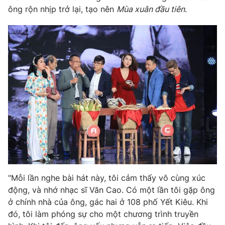
ông rộn nhịp trở lại, tạo nên
Mùa xuân đầu tiên
.
THỜI BÁO VTV
Theo dõi báo trên
Cơ quan chủ quản:
Đài Truyền hình Việt Nam
Cơ quan báo chí:
Thời báo VTV
Giấy phép hoạt động báo in và báo điện tử số 483/GP-BTTTT
cấp ngày 29/12/2023
"Mỗi lần nghe bài hát này, tôi cảm thấy vô cùng xúc
Tổng Biên tập:
Vũ Thanh Thủy
động, và nhớ nhạc sĩ Văn Cao. Có một lần tôi gặp ông
Phó Tổng Biên tập:
Nguyễn Thị Mỹ Hạnh, Phạm Quốc Thắng,
ở chính nhà của ông, gác hai ở 108 phố Yết Kiêu. Khi
Nguyễn Trọng Ninh
đó, tôi làm phóng sự cho một chương trình truyền
Tổng đài VTV:
024.38 355 931 - 024.38 355 932