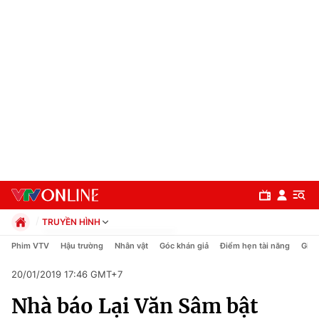
TRUYỀN HÌNH
Chính trị
Phim VTV
Hậu trường
Nhân vật
Góc khán giả
Điểm hẹn tài năng
Giải
Xã hội
20/01/2019 17:46 GMT+7
Pháp luật
Chuyên mục
Kinh tế
Nhà báo Lại Văn Sâm bật
Thể thao