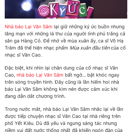
Photo
Infographic
Nhà báo Lại Văn Sâm
lại giữ những ký ức buồn nhưng
Video
Shorts video
lãng mạn với những lá thư của người lính phủ trắng cả
sân ga Hàng Cỏ. Để nhớ về mùa xuân ấy, ca sĩ Võ Hạ
VTV Money
VTV Thể thao
Trâm đã thể hiện nhạc phẩm
Mùa xuân đầu tiên
của cố
nhạc sĩ Văn Cao.
VTV Sức khoẻ
Bất động sản
Đặc biệt, khi nhìn lại chân dung của cố nhạc sĩ Văn
Cao,
nhà báo Lại Văn Sâm
bất ngờ... bật khóc ngay
Thị trường 24h
Tấm lòng Việt
trên sóng truyền hình. Đây cũng là lần hiếm hoi nhà
báo Lại Văn Sâm không kìm nén được cảm xúc khi
VTV4
Vươn mình bằng AI
đang dẫn dắt chương trình.
Trong nước mắt, nhà báo Lại Văn Sâm nhắc lại về lần
VTV9
VTV8
được tiếp chuyện nhạc sĩ Văn Cao tại nhà riêng trên
phố Yết Kiêu. Dù đã yếu và ngưng sáng tác nhưng
Liên hệ tòa soạn
English
niềm vui đất nước thống nhất đã khiến ngón đàn của