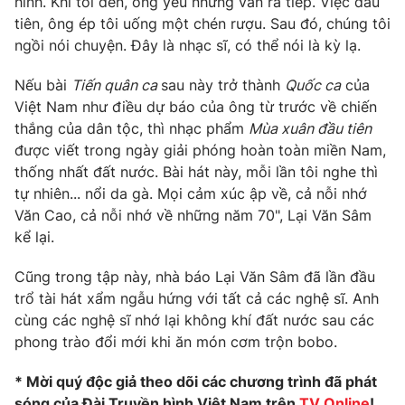
hình. Khi tôi đến, ông yếu nhưng vẫn ra tiếp. Việc đầu
Ðiện thoại Thời báo VTV:
024.66 897 897
tiên, ông ép tôi uống một chén rượu. Sau đó, chúng tôi
Email:
toasoan@vtv.vn
ngồi nói chuyện. Đây là nhạc sĩ, có thể nói là kỳ lạ.
Liên hệ quảng cáo:
024-7300.7108
Nếu bài
Tiến quân ca
sau này trở thành
Quốc ca
của
Việt Nam như điều dự báo của ông từ trước về chiến
thắng của dân tộc, thì nhạc phẩm
Mùa xuân đầu tiên
được viết trong ngày giải phóng hoàn toàn miền Nam,
thống nhất đất nước. Bài hát này, mỗi lần tôi nghe thì
tự nhiên... nổi da gà. Mọi cảm xúc ập về, cả nỗi nhớ
Văn Cao, cả nỗi nhớ về những năm 70", Lại Văn Sâm
kể lại.
Cũng trong tập này, nhà báo Lại Văn Sâm đã lần đầu
trổ tài hát xẩm ngẫu hứng với tất cả các nghệ sĩ. Anh
® Cấm sao chép dưới mọi hình thức nếu không có sự chấp
cùng các nghệ sĩ nhớ lại không khí đất nước sau các
thuận bằng văn bản. Ghi rõ nguồn VTV.vn khi phát hành lại
phong trào đổi mới khi ăn món cơm trộn bobo.
thông tin từ website này.
* Mời quý độc giả theo dõi các chương trình đã phát
sóng của Đài Truyền hình Việt Nam trên
TV Online
!